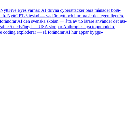
 Nytt
Five Eyes varnar: AI-drivna cyberattacker bara månader bort
▸
ll
▸ Nytt
GPT-5 testad — vad är nytt och hur bra är den egentligen?
▸
förändrar AI den svenska skolan — åtta av tio lärare använder det nu
▸
Fable 5 nedstängd — USA stoppar Anthropics nya toppmodell
▸
e coding exploderar — så förändrar AI hur appar byggs
▸