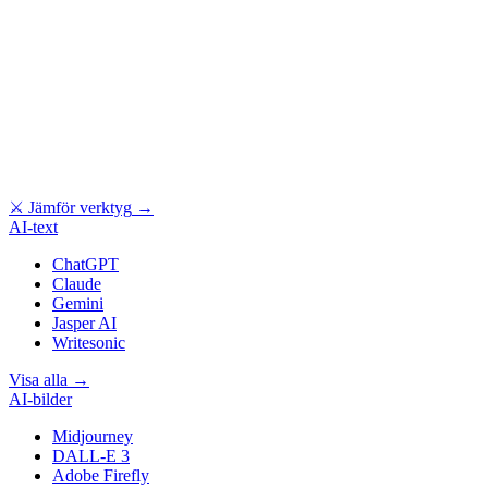
⚔
Jämför verktyg
→
AI-text
ChatGPT
Claude
Gemini
Jasper AI
Writesonic
Visa alla
→
AI-bilder
Midjourney
DALL-E 3
Adobe Firefly