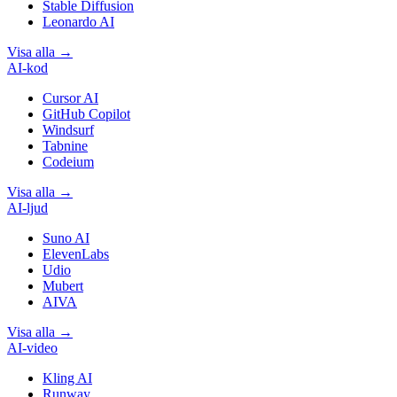
Stable Diffusion
Leonardo AI
Visa alla
→
AI-kod
Cursor AI
GitHub Copilot
Windsurf
Tabnine
Codeium
Visa alla
→
AI-ljud
Suno AI
ElevenLabs
Udio
Mubert
AIVA
Visa alla
→
AI-video
Kling AI
Runway