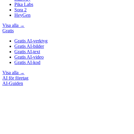
Pika Labs
Sora 2
HeyGen
Visa alla
→
Gratis
Gratis AI-verktyg
Gratis AI-bilder
Gratis AI-text
Gratis AI-video
Gratis AI-kod
Visa alla
→
AI för företag
AI-Guiden