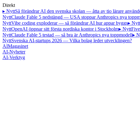
Direkt
▸ Nytt
Så förändrar AI den svenska skolan — åtta av tio lärare använd
Nytt
Claude Fable 5 nedstängd — USA stoppar Anthropics nya toppm
Nytt
Vibe coding exploderar — så förändrar AI hur appar byggs
▸ Nyt
Nytt
OpenAI öppnar sitt första nordiska kontor i Stockholm
▸ Nytt
Five
Nytt
Claude Fable 5 testad — så bra är Anthropics nya toppmodell
▸ N
Nytt
Svenska AI-startups 2026 — Vilka bolag leder utvecklingen?
AI
Magasinet
AI-Nyheter
AI-Verktyg