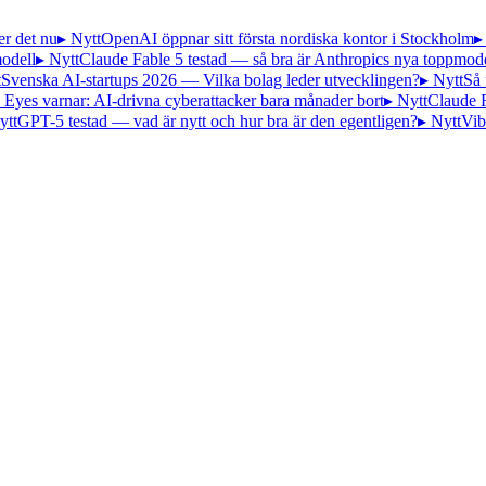
er det nu
▸ Nytt
OpenAI öppnar sitt första nordiska kontor i Stockholm
▸
odell
▸ Nytt
Claude Fable 5 testad — så bra är Anthropics nya toppmode
t
Svenska AI-startups 2026 — Vilka bolag leder utvecklingen?
▸ Nytt
Så 
 Eyes varnar: AI-drivna cyberattacker bara månader bort
▸ Nytt
Claude 
ytt
GPT-5 testad — vad är nytt och hur bra är den egentligen?
▸ Nytt
Vib