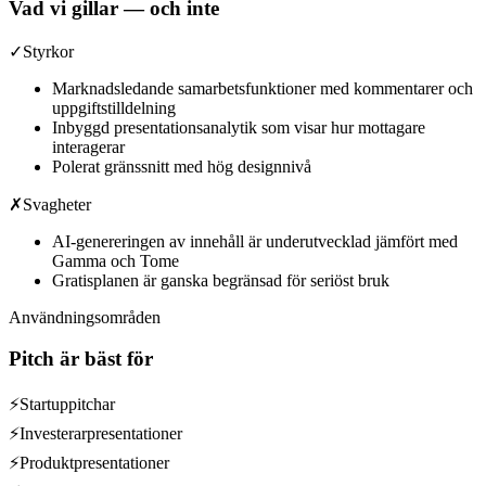
Vad vi gillar — och inte
✓
Styrkor
Marknadsledande samarbetsfunktioner med kommentarer och
uppgiftstilldelning
Inbyggd presentationsanalytik som visar hur mottagare
interagerar
Polerat gränssnitt med hög designnivå
✗
Svagheter
AI-genereringen av innehåll är underutvecklad jämfört med
Gamma och Tome
Gratisplanen är ganska begränsad för seriöst bruk
Användningsområden
Pitch
är bäst för
⚡
Startuppitchar
⚡
Investerarpresentationer
⚡
Produktpresentationer