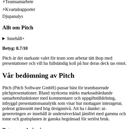
⚡
Teamsamarbete
⚡
Kvartalrapporter
Djupanalys
Allt om
Pitch
Innehåll
+
Betyg: 8.7/10
Pitch är det starkaste valet för team som arbetar tätt ihop med
presentationer och vill ha fullständig koll på hur deras deck tas emot.
Vår bedömning av Pitch
Pitch (Pitch Software GmbH) passar bäst för teambaserade
pitchpresentationer. Bland styrkorna märks marknadsledande
samarbetsfunktioner med kommentarer och uppgiftstilldelning,
inbyggd presentationsanalytik som visar hur mottagare interagerar,
polerat gränssnitt med hög designnivå. Att ha i åtanke: ai-
genereringen av innehåll är underutvecklad jämfört med gamma och
tome och gratisplanen är ganska begränsad för seriöst bruk.