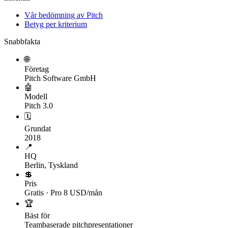
Vår bedömning av Pitch
Betyg per kriterium
Snabbfakta
🌐
Företag
Pitch Software GmbH
🤖
Modell
Pitch 3.0
🗓
Grundat
2018
📍
HQ
Berlin, Tyskland
💲
Pris
Gratis · Pro 8 USD/mån
🏆
Bäst för
Teambaserade pitchpresentationer