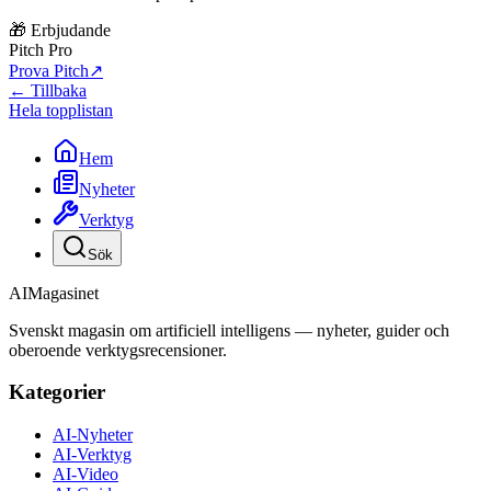
🎁 Erbjudande
Pitch Pro
Prova Pitch
↗
← Tillbaka
Hela topplistan
Hem
Nyheter
Verktyg
Sök
AI
Magasinet
Svenskt magasin om artificiell intelligens — nyheter, guider och
oberoende verktygsrecensioner.
Kategorier
AI-Nyheter
AI-Verktyg
AI-Video