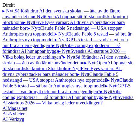
Direkt
▸ Nytt
Så förändrar AI den svenska skolan — åtta av tio lärare
använder det nu
▸ Nytt
OpenAI öppnar sitt första nordiska kontor i
Stockholm
▸ Nytt
Five Eyes varnar: AI-drivna cyberattacker bara
månader bort
▸ Nytt
Claude Fable 5 nedstängd — USA stoppar
Anthropics nya toppmodell
▸ Nytt
Claude Fable 5 testad — så bra är
Anthropics nya toppmodell
▸ Nytt
GPT-5 testad — vad är nytt och
hur bra är den egentligen?
▸ Nytt
Vibe coding exploderar — så
förändrar AI hur appar byggs
▸ Nytt
Svenska AI-startups 2026 —
Vilka bolag leder utvecklingen?
▸ Nytt
Så förändrar AI den svenska
skolan — åtta av tio lärare använder det nu
▸ Nytt
OpenAI öppnar sitt
första nordiska kontor i Stockholm
▸ Nytt
Five Eyes varnar: AI-
drivna cyberattacker bara månader bort
▸ Nytt
Claude Fable 5
nedstängd — USA stoppar Anthropics nya toppmodell
▸ Nytt
Claude
Fable 5 testad — så bra är Anthropics nya toppmodell
▸ Nytt
GPT-5
testad — vad är nytt och hur bra är den egentligen?
▸ Nytt
Vibe
coding exploderar — så förändrar AI hur appar byggs
▸ Nytt
Svenska
AI-startups 2026 — Vilka bolag leder utvecklingen?
AI
Magasinet
AI-Nyheter
AI-Verktyg