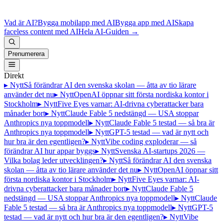
Vad är AI?
Bygga mobilapp med AI
Bygga app med AI
Skapa
faceless content med AI
Hela AI-Guiden
→
Prenumerera
Direkt
▸ Nytt
Så förändrar AI den svenska skolan — åtta av tio lärare
använder det nu
▸ Nytt
OpenAI öppnar sitt första nordiska kontor i
Stockholm
▸ Nytt
Five Eyes varnar: AI-drivna cyberattacker bara
månader bort
▸ Nytt
Claude Fable 5 nedstängd — USA stoppar
Anthropics nya toppmodell
▸ Nytt
Claude Fable 5 testad — så bra är
Anthropics nya toppmodell
▸ Nytt
GPT-5 testad — vad är nytt och
hur bra är den egentligen?
▸ Nytt
Vibe coding exploderar — så
förändrar AI hur appar byggs
▸ Nytt
Svenska AI-startups 2026 —
Vilka bolag leder utvecklingen?
▸ Nytt
Så förändrar AI den svenska
skolan — åtta av tio lärare använder det nu
▸ Nytt
OpenAI öppnar sitt
första nordiska kontor i Stockholm
▸ Nytt
Five Eyes varnar: AI-
drivna cyberattacker bara månader bort
▸ Nytt
Claude Fable 5
nedstängd — USA stoppar Anthropics nya toppmodell
▸ Nytt
Claude
Fable 5 testad — så bra är Anthropics nya toppmodell
▸ Nytt
GPT-5
testad — vad är nytt och hur bra är den egentligen?
▸ Nytt
Vibe