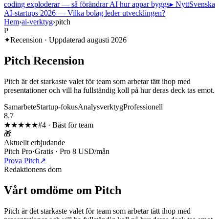
coding exploderar — så förändrar AI hur appar byggs
▸ Nytt
Svenska
AI-startups 2026 — Vilka bolag leder utvecklingen?
Hem
›
ai-verktyg
›
pitch
P
✦
Recension · Uppdaterad
augusti 2026
Pitch
Recension
Pitch är det starkaste valet för team som arbetar tätt ihop med
presentationer och vill ha fullständig koll på hur deras deck tas emot.
Samarbete
Startup-fokus
Analysverktyg
Professionell
8.7
★★★★
★
#
4
·
Bäst för team
🎁
Aktuellt erbjudande
Pitch Pro
·
Gratis · Pro 8 USD/mån
Prova Pitch
↗
Redaktionens dom
Vårt omdöme om
Pitch
Pitch är det starkaste valet för team som arbetar tätt ihop med