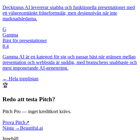
Decktopus AI levererar snabba och funktionella presentationer med
ett välgenomtänkt frågeformulär, men designnivån når inte
marknadsledarna.
G
Gamma
Bäst för presentationer
8.4
Gamma AI är en kategori för sig och passar bäst när gränsen mellan
presentation och webbsida är suddig, med branschens snabbaste och
mest imponerande AI-generering.
← Hela topplistan
🏆
Redo att testa
Pitch
?
Pitch Pro
— inget kreditkort krävs.
Prova Pitch
↗
Nästa →
Beautiful.ai
Innehåll