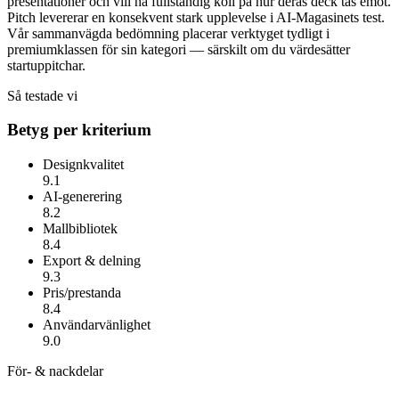
presentationer och vill ha fullständig koll på hur deras deck tas emot.
Pitch
levererar en konsekvent stark upplevelse i AI-Magasinets test.
Vår sammanvägda bedömning placerar verktyget tydligt i
premiumklassen för sin kategori — särskilt om du värdesätter
startuppitchar
.
Så testade vi
Betyg per kriterium
Designkvalitet
9.1
AI-generering
8.2
Mallbibliotek
8.4
Export & delning
9.3
Pris/prestanda
8.4
Användarvänlighet
9.0
För- & nackdelar