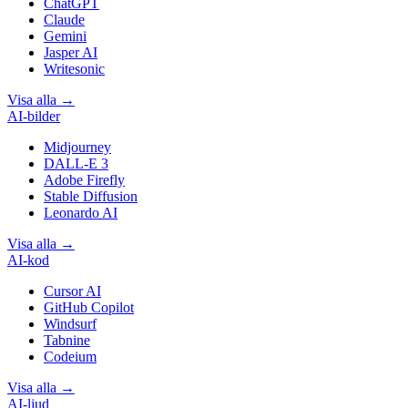
ChatGPT
Claude
Gemini
Jasper AI
Writesonic
Visa alla
→
AI-bilder
Midjourney
DALL-E 3
Adobe Firefly
Stable Diffusion
Leonardo AI
Visa alla
→
AI-kod
Cursor AI
GitHub Copilot
Windsurf
Tabnine
Codeium
Visa alla
→
AI-ljud