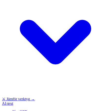
⚔
Jämför verktyg
→
AI-text