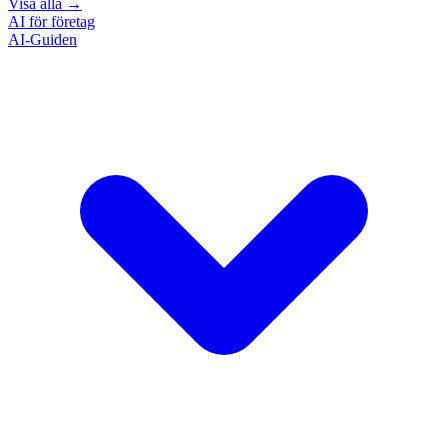
Visa alla
→
AI för företag
AI-Guiden