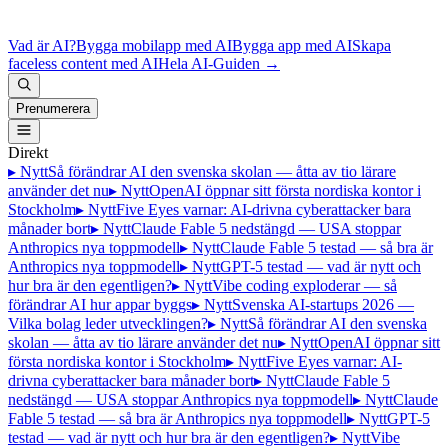
Vad är AI?
Bygga mobilapp med AI
Bygga app med AI
Skapa
faceless content med AI
Hela AI-Guiden
→
Prenumerera
Direkt
▸ Nytt
Så förändrar AI den svenska skolan — åtta av tio lärare
använder det nu
▸ Nytt
OpenAI öppnar sitt första nordiska kontor i
Stockholm
▸ Nytt
Five Eyes varnar: AI-drivna cyberattacker bara
månader bort
▸ Nytt
Claude Fable 5 nedstängd — USA stoppar
Anthropics nya toppmodell
▸ Nytt
Claude Fable 5 testad — så bra är
Anthropics nya toppmodell
▸ Nytt
GPT-5 testad — vad är nytt och
hur bra är den egentligen?
▸ Nytt
Vibe coding exploderar — så
förändrar AI hur appar byggs
▸ Nytt
Svenska AI-startups 2026 —
Vilka bolag leder utvecklingen?
▸ Nytt
Så förändrar AI den svenska
skolan — åtta av tio lärare använder det nu
▸ Nytt
OpenAI öppnar sitt
första nordiska kontor i Stockholm
▸ Nytt
Five Eyes varnar: AI-
drivna cyberattacker bara månader bort
▸ Nytt
Claude Fable 5
nedstängd — USA stoppar Anthropics nya toppmodell
▸ Nytt
Claude
Fable 5 testad — så bra är Anthropics nya toppmodell
▸ Nytt
GPT-5
testad — vad är nytt och hur bra är den egentligen?
▸ Nytt
Vibe