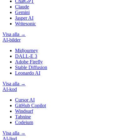
ChatGPT
Claude
Gemini
Jasper AI
Writesonic
Visa alla
→
AI-bilder
Midjourney
DALL-E 3
Adobe Firefly
Stable Diffusion
Leonardo AI
Visa alla
→
AI-kod
Cursor AI
GitHub Copilot
Windsurf
Tabnine
Codeium
Visa alla
→
AI-ljud