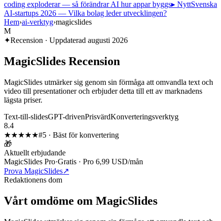
coding exploderar — så förändrar AI hur appar byggs
▸ Nytt
Svenska
AI-startups 2026 — Vilka bolag leder utvecklingen?
Hem
›
ai-verktyg
›
magicslides
M
✦
Recension · Uppdaterad
augusti 2026
MagicSlides
Recension
MagicSlides utmärker sig genom sin förmåga att omvandla text och
video till presentationer och erbjuder detta till ett av marknadens
lägsta priser.
Text-till-slides
GPT-driven
Prisvärd
Konverteringsverktyg
8.4
★★★★
★
#
5
·
Bäst för konvertering
🎁
Aktuellt erbjudande
MagicSlides Pro
·
Gratis · Pro 6,99 USD/mån
Prova MagicSlides
↗
Redaktionens dom
Vårt omdöme om
MagicSlides