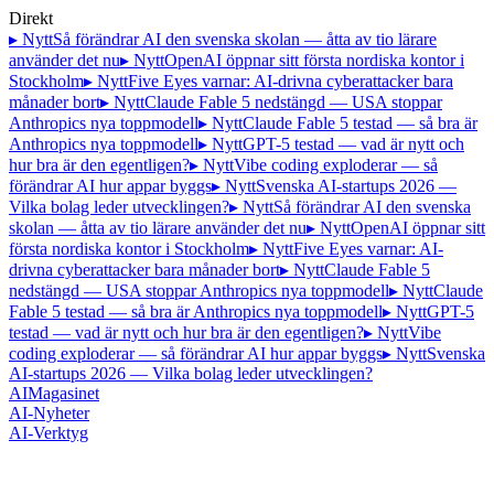
Direkt
▸ Nytt
Så förändrar AI den svenska skolan — åtta av tio lärare
använder det nu
▸ Nytt
OpenAI öppnar sitt första nordiska kontor i
Stockholm
▸ Nytt
Five Eyes varnar: AI-drivna cyberattacker bara
månader bort
▸ Nytt
Claude Fable 5 nedstängd — USA stoppar
Anthropics nya toppmodell
▸ Nytt
Claude Fable 5 testad — så bra är
Anthropics nya toppmodell
▸ Nytt
GPT-5 testad — vad är nytt och
hur bra är den egentligen?
▸ Nytt
Vibe coding exploderar — så
förändrar AI hur appar byggs
▸ Nytt
Svenska AI-startups 2026 —
Vilka bolag leder utvecklingen?
▸ Nytt
Så förändrar AI den svenska
skolan — åtta av tio lärare använder det nu
▸ Nytt
OpenAI öppnar sitt
första nordiska kontor i Stockholm
▸ Nytt
Five Eyes varnar: AI-
drivna cyberattacker bara månader bort
▸ Nytt
Claude Fable 5
nedstängd — USA stoppar Anthropics nya toppmodell
▸ Nytt
Claude
Fable 5 testad — så bra är Anthropics nya toppmodell
▸ Nytt
GPT-5
testad — vad är nytt och hur bra är den egentligen?
▸ Nytt
Vibe
coding exploderar — så förändrar AI hur appar byggs
▸ Nytt
Svenska
AI-startups 2026 — Vilka bolag leder utvecklingen?
AI
Magasinet
AI-Nyheter
AI-Verktyg