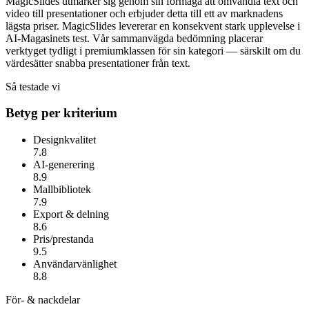
MagicSlides utmärker sig genom sin förmåga att omvandla text och
video till presentationer och erbjuder detta till ett av marknadens
lägsta priser.
MagicSlides
levererar en konsekvent stark upplevelse i
AI-Magasinets test. Vår sammanvägda bedömning placerar
verktyget tydligt i premiumklassen för sin kategori — särskilt om du
värdesätter
snabba presentationer från text
.
Så testade vi
Betyg per kriterium
Designkvalitet
7.8
AI-generering
8.9
Mallbibliotek
7.9
Export & delning
8.6
Pris/prestanda
9.5
Användarvänlighet
8.8
För- & nackdelar