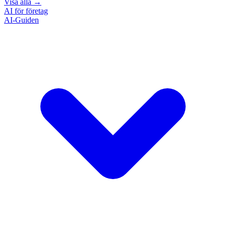
Visa alla
→
AI för företag
AI-Guiden