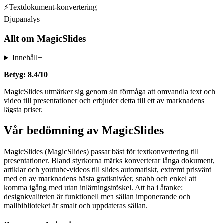
⚡
Textdokument-konvertering
Djupanalys
Allt om
MagicSlides
Innehåll
+
Betyg: 8.4/10
MagicSlides utmärker sig genom sin förmåga att omvandla text och
video till presentationer och erbjuder detta till ett av marknadens
lägsta priser.
Vår bedömning av MagicSlides
MagicSlides (MagicSlides) passar bäst för textkonvertering till
presentationer. Bland styrkorna märks konverterar långa dokument,
artiklar och youtube-videos till slides automatiskt, extremt prisvärd
med en av marknadens bästa gratisnivåer, snabb och enkel att
komma igång med utan inlärningströskel. Att ha i åtanke:
designkvaliteten är funktionell men sällan imponerande och
mallbiblioteket är smalt och uppdateras sällan.