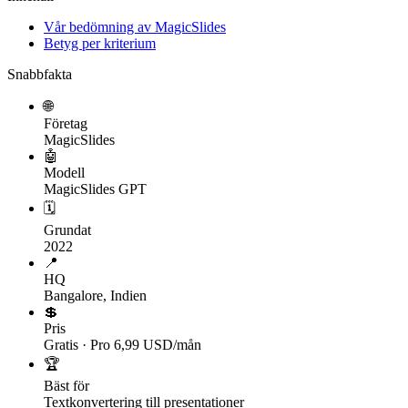
Vår bedömning av MagicSlides
Betyg per kriterium
Snabbfakta
🌐
Företag
MagicSlides
🤖
Modell
MagicSlides GPT
🗓
Grundat
2022
📍
HQ
Bangalore, Indien
💲
Pris
Gratis · Pro 6,99 USD/mån
🏆
Bäst för
Textkonvertering till presentationer