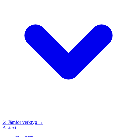
⚔
Jämför verktyg
→
AI-text