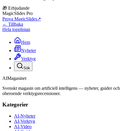
🎁 Erbjudande
MagicSlides Pro
Prova MagicSlides
↗
← Tillbaka
Hela topplistan
Hem
Nyheter
Verktyg
Sök
AI
Magasinet
Svenskt magasin om artificiell intelligens — nyheter, guider och
oberoende verktygsrecensioner.
Kategorier
AI-Nyheter
AI-Verktyg
AI-Video