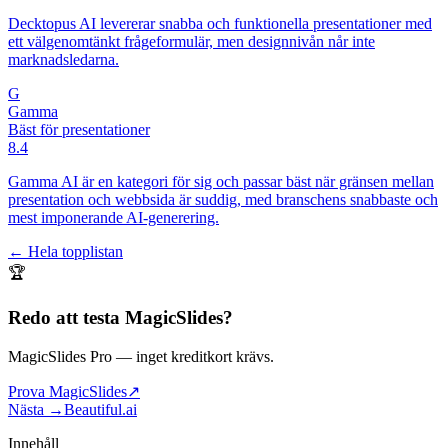
Decktopus AI levererar snabba och funktionella presentationer med
ett välgenomtänkt frågeformulär, men designnivån når inte
marknadsledarna.
G
Gamma
Bäst för presentationer
8.4
Gamma AI är en kategori för sig och passar bäst när gränsen mellan
presentation och webbsida är suddig, med branschens snabbaste och
mest imponerande AI-generering.
← Hela topplistan
🏆
Redo att testa
MagicSlides
?
MagicSlides Pro
— inget kreditkort krävs.
Prova MagicSlides
↗
Nästa →
Beautiful.ai
Innehåll