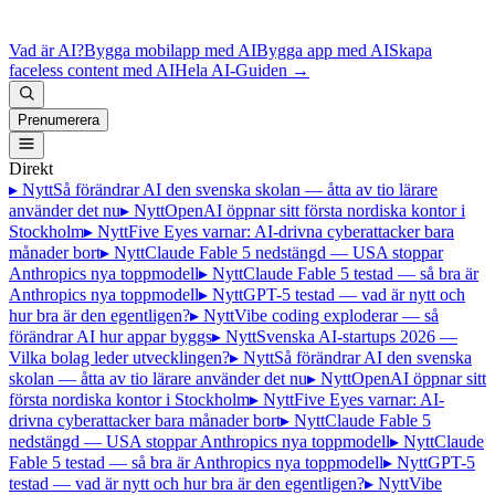
Vad är AI?
Bygga mobilapp med AI
Bygga app med AI
Skapa
faceless content med AI
Hela AI-Guiden
→
Prenumerera
Direkt
▸ Nytt
Så förändrar AI den svenska skolan — åtta av tio lärare
använder det nu
▸ Nytt
OpenAI öppnar sitt första nordiska kontor i
Stockholm
▸ Nytt
Five Eyes varnar: AI-drivna cyberattacker bara
månader bort
▸ Nytt
Claude Fable 5 nedstängd — USA stoppar
Anthropics nya toppmodell
▸ Nytt
Claude Fable 5 testad — så bra är
Anthropics nya toppmodell
▸ Nytt
GPT-5 testad — vad är nytt och
hur bra är den egentligen?
▸ Nytt
Vibe coding exploderar — så
förändrar AI hur appar byggs
▸ Nytt
Svenska AI-startups 2026 —
Vilka bolag leder utvecklingen?
▸ Nytt
Så förändrar AI den svenska
skolan — åtta av tio lärare använder det nu
▸ Nytt
OpenAI öppnar sitt
första nordiska kontor i Stockholm
▸ Nytt
Five Eyes varnar: AI-
drivna cyberattacker bara månader bort
▸ Nytt
Claude Fable 5
nedstängd — USA stoppar Anthropics nya toppmodell
▸ Nytt
Claude
Fable 5 testad — så bra är Anthropics nya toppmodell
▸ Nytt
GPT-5
testad — vad är nytt och hur bra är den egentligen?
▸ Nytt
Vibe