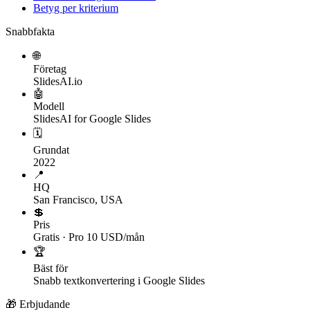
Betyg per kriterium
Snabbfakta
🌐
Företag
SlidesAI.io
🤖
Modell
SlidesAI for Google Slides
🗓
Grundat
2022
📍
HQ
San Francisco, USA
💲
Pris
Gratis · Pro 10 USD/mån
🏆
Bäst för
Snabb textkonvertering i Google Slides
🎁 Erbjudande