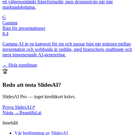
ett välgenomtänkt frågeformulär, men designnivån når inte
marknadsledarna.
G
Gamma
Bäst för presentationer
8.4
Gamma AI är en kategori för sig och passar bäst när gränsen mellan
presentation och webbsida är suddig, med branschens snabbaste och
mest imponerande AI-generering.
← Hela topplistan
🏆
Redo att testa
SlidesAI
?
SlidesAI Pro
— inget kreditkort krävs.
Prova SlidesAI
↗
Nästa →
Beautiful.ai
Innehåll
Vår bedömning av SlidesAI