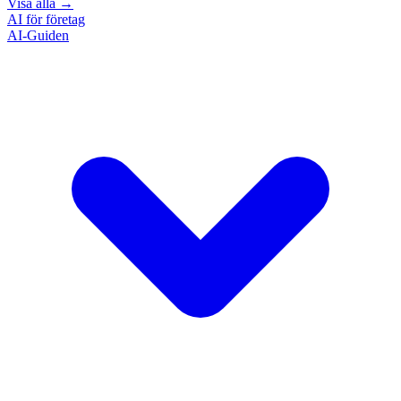
Visa alla
→
AI för företag
AI-Guiden