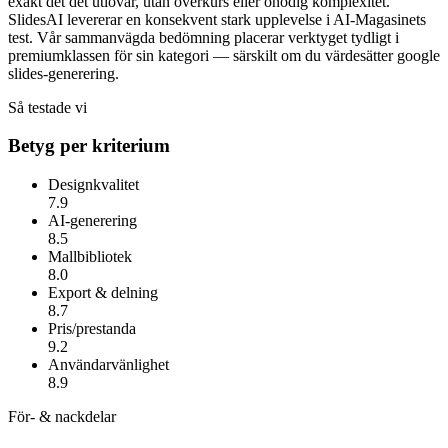
exakt det det utlovar, utan överkurs eller onödig komplexitet.
SlidesAI
levererar en konsekvent stark upplevelse i AI-Magasinets
test. Vår sammanvägda bedömning placerar verktyget tydligt i
premiumklassen för sin kategori — särskilt om du värdesätter
google
slides-generering
.
Så testade vi
Betyg per kriterium
Designkvalitet
7.9
AI-generering
8.5
Mallbibliotek
8.0
Export & delning
8.7
Pris/prestanda
9.2
Användarvänlighet
8.9
För- & nackdelar