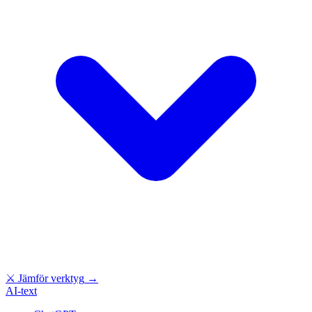
⚔
Jämför verktyg
→
AI-text