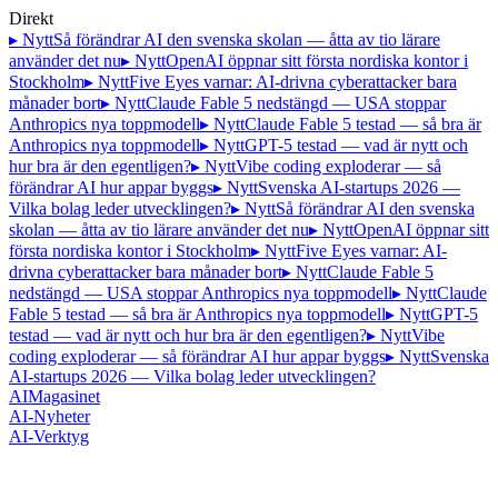
Direkt
▸ Nytt
Så förändrar AI den svenska skolan — åtta av tio lärare
använder det nu
▸ Nytt
OpenAI öppnar sitt första nordiska kontor i
Stockholm
▸ Nytt
Five Eyes varnar: AI-drivna cyberattacker bara
månader bort
▸ Nytt
Claude Fable 5 nedstängd — USA stoppar
Anthropics nya toppmodell
▸ Nytt
Claude Fable 5 testad — så bra är
Anthropics nya toppmodell
▸ Nytt
GPT-5 testad — vad är nytt och
hur bra är den egentligen?
▸ Nytt
Vibe coding exploderar — så
förändrar AI hur appar byggs
▸ Nytt
Svenska AI-startups 2026 —
Vilka bolag leder utvecklingen?
▸ Nytt
Så förändrar AI den svenska
skolan — åtta av tio lärare använder det nu
▸ Nytt
OpenAI öppnar sitt
första nordiska kontor i Stockholm
▸ Nytt
Five Eyes varnar: AI-
drivna cyberattacker bara månader bort
▸ Nytt
Claude Fable 5
nedstängd — USA stoppar Anthropics nya toppmodell
▸ Nytt
Claude
Fable 5 testad — så bra är Anthropics nya toppmodell
▸ Nytt
GPT-5
testad — vad är nytt och hur bra är den egentligen?
▸ Nytt
Vibe
coding exploderar — så förändrar AI hur appar byggs
▸ Nytt
Svenska
AI-startups 2026 — Vilka bolag leder utvecklingen?
AI
Magasinet
AI-Nyheter
AI-Verktyg