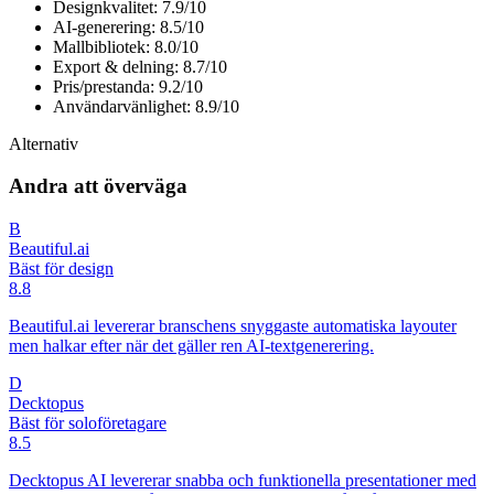
Designkvalitet: 7.9/10
AI-generering: 8.5/10
Mallbibliotek: 8.0/10
Export & delning: 8.7/10
Pris/prestanda: 9.2/10
Användarvänlighet: 8.9/10
Alternativ
Andra att överväga
B
Beautiful.ai
Bäst för design
8.8
Beautiful.ai levererar branschens snyggaste automatiska layouter
men halkar efter när det gäller ren AI-textgenerering.
D
Decktopus
Bäst för soloföretagare
8.5
Decktopus AI levererar snabba och funktionella presentationer med