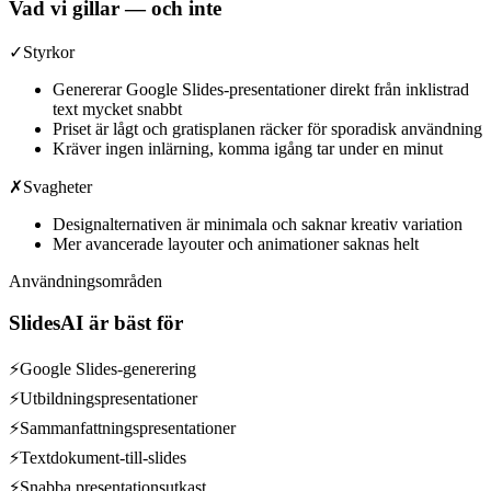
Vad vi gillar — och inte
✓
Styrkor
Genererar Google Slides-presentationer direkt från inklistrad
text mycket snabbt
Priset är lågt och gratisplanen räcker för sporadisk användning
Kräver ingen inlärning, komma igång tar under en minut
✗
Svagheter
Designalternativen är minimala och saknar kreativ variation
Mer avancerade layouter och animationer saknas helt
Användningsområden
SlidesAI
är bäst för
⚡
Google Slides-generering
⚡
Utbildningspresentationer
⚡
Sammanfattningspresentationer
⚡
Textdokument-till-slides
⚡
Snabba presentationsutkast