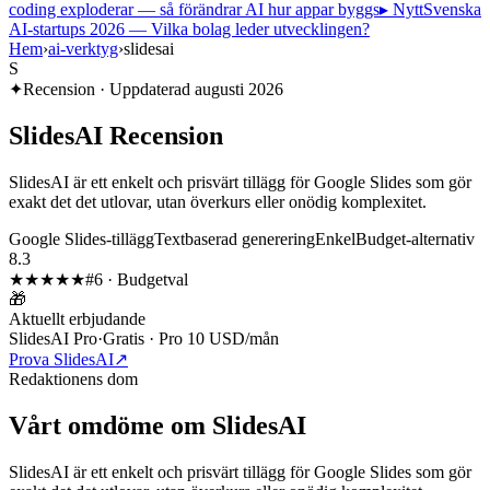
coding exploderar — så förändrar AI hur appar byggs
▸ Nytt
Svenska
AI-startups 2026 — Vilka bolag leder utvecklingen?
Hem
›
ai-verktyg
›
slidesai
S
✦
Recension · Uppdaterad
augusti 2026
SlidesAI
Recension
SlidesAI är ett enkelt och prisvärt tillägg för Google Slides som gör
exakt det det utlovar, utan överkurs eller onödig komplexitet.
Google Slides-tillägg
Textbaserad generering
Enkel
Budget-alternativ
8.3
★★★★
★
#
6
·
Budgetval
🎁
Aktuellt erbjudande
SlidesAI Pro
·
Gratis · Pro 10 USD/mån
Prova SlidesAI
↗
Redaktionens dom
Vårt omdöme om
SlidesAI
SlidesAI är ett enkelt och prisvärt tillägg för Google Slides som gör