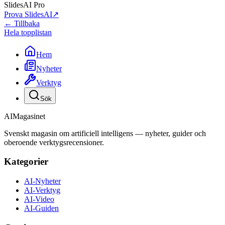
SlidesAI Pro
Prova SlidesAI
↗
← Tillbaka
Hela topplistan
Hem
Nyheter
Verktyg
Sök
AI
Magasinet
Svenskt magasin om artificiell intelligens — nyheter, guider och
oberoende verktygsrecensioner.
Kategorier
AI-Nyheter
AI-Verktyg
AI-Video
AI-Guiden