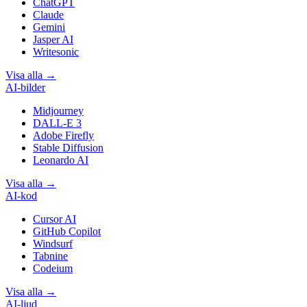
ChatGPT
Claude
Gemini
Jasper AI
Writesonic
Visa alla
→
AI-bilder
Midjourney
DALL-E 3
Adobe Firefly
Stable Diffusion
Leonardo AI
Visa alla
→
AI-kod
Cursor AI
GitHub Copilot
Windsurf
Tabnine
Codeium
Visa alla
→
AI-ljud