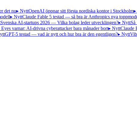
er det nu
▸ Nytt
OpenAI öppnar sitt första nordiska kontor i Stockholm
▸
odell
▸ Nytt
Claude Fable 5 testad — så bra är Anthropics nya toppmode
t
Svenska AI-startups 2026 — Vilka bolag leder utvecklingen?
▸ Nytt
Så 
 Eyes varnar: AI-drivna cyberattacker bara månader bort
▸ Nytt
Claude 
ytt
GPT-5 testad — vad är nytt och hur bra är den egentligen?
▸ Nytt
Vib