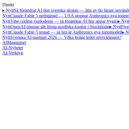
Direkt
▸ Nytt
Så förändrar AI den svenska skolan — åtta av tio lärare använd
Nytt
Claude Fable 5 nedstängd — USA stoppar Anthropics nya toppm
Nytt
Vibe coding exploderar — så förändrar AI hur appar byggs
▸ Nyt
Nytt
OpenAI öppnar sitt första nordiska kontor i Stockholm
▸ Nytt
Five
Nytt
Claude Fable 5 testad — så bra är Anthropics nya toppmodell
▸ N
Nytt
Svenska AI-startups 2026 — Vilka bolag leder utvecklingen?
AI
Magasinet
AI-Nyheter
AI-Verktyg