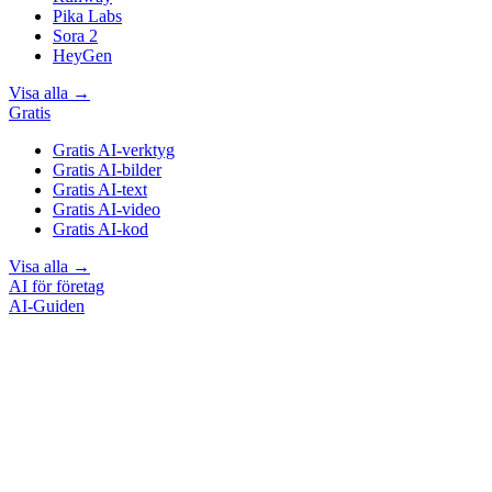
Pika Labs
Sora 2
HeyGen
Visa alla
→
Gratis
Gratis AI-verktyg
Gratis AI-bilder
Gratis AI-text
Gratis AI-video
Gratis AI-kod
Visa alla
→
AI för företag
AI-Guiden