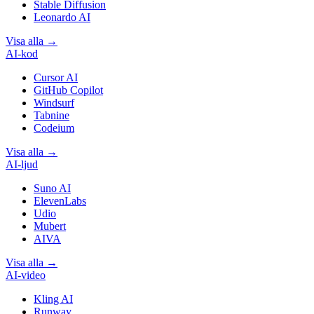
Stable Diffusion
Leonardo AI
Visa alla
→
AI-kod
Cursor AI
GitHub Copilot
Windsurf
Tabnine
Codeium
Visa alla
→
AI-ljud
Suno AI
ElevenLabs
Udio
Mubert
AIVA
Visa alla
→
AI-video
Kling AI
Runway