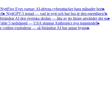
 Nytt
Five Eyes varnar: AI-drivna cyberattacker bara månader bort
▸
ll
▸ Nytt
GPT-5 testad — vad är nytt och hur bra är den egentligen?
▸
förändrar AI den svenska skolan — åtta av tio lärare använder det nu
▸
Fable 5 nedstängd — USA stoppar Anthropics nya toppmodell
▸
e coding exploderar — så förändrar AI hur appar byggs
▸