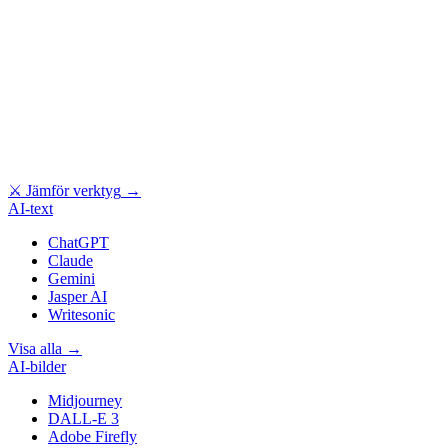
⚔
Jämför verktyg
→
AI-text
ChatGPT
Claude
Gemini
Jasper AI
Writesonic
Visa alla
→
AI-bilder
Midjourney
DALL-E 3
Adobe Firefly