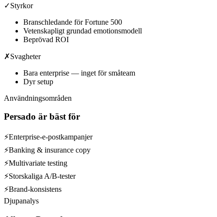
✓
Styrkor
Branschledande för Fortune 500
Vetenskapligt grundad emotionsmodell
Beprövad ROI
✗
Svagheter
Bara enterprise — inget för småteam
Dyr setup
Användningsområden
Persado
är bäst för
⚡
Enterprise-e-postkampanjer
⚡
Banking & insurance copy
⚡
Multivariate testing
⚡
Storskaliga A/B-tester
⚡
Brand-konsistens
Djupanalys