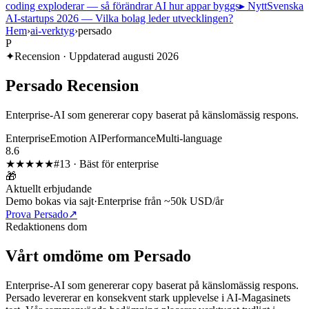
coding exploderar — så förändrar AI hur appar byggs
▸ Nytt
Svenska
AI-startups 2026 — Vilka bolag leder utvecklingen?
Hem
›
ai-verktyg
›
persado
P
✦
Recension · Uppdaterad
augusti 2026
Persado
Recension
Enterprise-AI som genererar copy baserat på känslomässig respons.
Enterprise
Emotion AI
Performance
Multi-language
8.6
★★★★
★
#
13
·
Bäst för enterprise
🎁
Aktuellt erbjudande
Demo bokas via sajt
·
Enterprise från ~50k USD/år
Prova Persado
↗
Redaktionens dom
Vårt omdöme om
Persado
Enterprise-AI som genererar copy baserat på känslomässig respons.
Persado
levererar en konsekvent stark upplevelse i AI-Magasinets