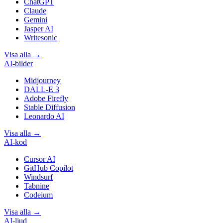
ChatGPT
Claude
Gemini
Jasper AI
Writesonic
Visa alla
→
AI-bilder
Midjourney
DALL-E 3
Adobe Firefly
Stable Diffusion
Leonardo AI
Visa alla
→
AI-kod
Cursor AI
GitHub Copilot
Windsurf
Tabnine
Codeium
Visa alla
→
AI-ljud