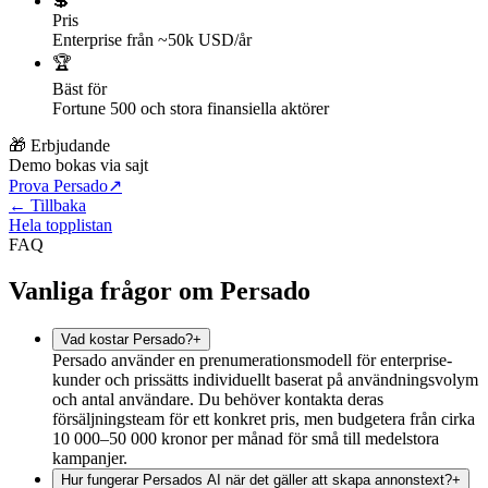
💲
Pris
Enterprise från ~50k USD/år
🏆
Bäst för
Fortune 500 och stora finansiella aktörer
🎁 Erbjudande
Demo bokas via sajt
Prova Persado
↗
← Tillbaka
Hela topplistan
FAQ
Vanliga frågor om Persado
Vad kostar Persado?
+
Persado använder en prenumerationsmodell för enterprise-
kunder och prissätts individuellt baserat på användningsvolym
och antal användare. Du behöver kontakta deras
försäljningsteam för ett konkret pris, men budgetera från cirka
10 000–50 000 kronor per månad för små till medelstora
kampanjer.
Hur fungerar Persados AI när det gäller att skapa annonstext?
+