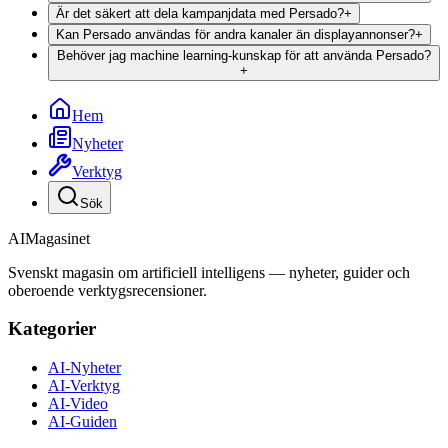
Är det säkert att dela kampanjdata med Persado?
+
Kan Persado användas för andra kanaler än displayannonser?
+
Behöver jag machine learning-kunskap för att använda Persado?
+
Hem
Nyheter
Verktyg
Sök
AI
Magasinet
Svenskt magasin om artificiell intelligens — nyheter, guider och
oberoende verktygsrecensioner.
Kategorier
AI-Nyheter
AI-Verktyg
AI-Video
AI-Guiden