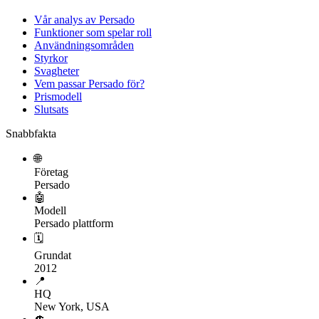
Vår analys av Persado
Funktioner som spelar roll
Användningsområden
Styrkor
Svagheter
Vem passar Persado för?
Prismodell
Slutsats
Snabbfakta
🌐
Företag
Persado
🤖
Modell
Persado plattform
🗓
Grundat
2012
📍
HQ
New York, USA