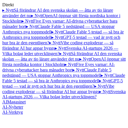
Direkt
▸ Nytt
Så förändrar AI den svenska skolan — åtta av tio lärare
använder det nu
▸ Nytt
OpenAI öppnar sitt första nordiska kontor i
Stockholm
▸ Nytt
Five Eyes varnar: AI-drivna cyberattacker bara
månader bort
▸ Nytt
Claude Fable 5 nedstängd — USA stoppar
Anthropics nya toppmodell
▸ Nytt
Claude Fable 5 testad — så bra är
Anthropics nya toppmodell
▸ Nytt
GPT-5 testad — vad är nytt och
hur bra är den egentligen?
▸ Nytt
Vibe coding exploderar — så
förändrar AI hur appar byggs
▸ Nytt
Svenska AI-startups 2026 —
Vilka bolag leder utvecklingen?
▸ Nytt
Så förändrar AI den svenska
skolan — åtta av tio lärare använder det nu
▸ Nytt
OpenAI öppnar sitt
första nordiska kontor i Stockholm
▸ Nytt
Five Eyes varnar: AI-
drivna cyberattacker bara månader bort
▸ Nytt
Claude Fable 5
nedstängd — USA stoppar Anthropics nya toppmodell
▸ Nytt
Claude
Fable 5 testad — så bra är Anthropics nya toppmodell
▸ Nytt
GPT-5
testad — vad är nytt och hur bra är den egentligen?
▸ Nytt
Vibe
coding exploderar — så förändrar AI hur appar byggs
▸ Nytt
Svenska
AI-startups 2026 — Vilka bolag leder utvecklingen?
AI
Magasinet
AI-Nyheter
AI-Verktyg