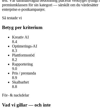
test. Vår sammanvägda bedömning placerar verktyget tydligt i
premiumklassen för sin kategori — särskilt om du värdesätter
enterprise-e-postkampanjer
.
Så testade vi
Betyg per kriterium
Kreativ AI
8.4
Optimerings-AI
8.3
Plattformsstöd
8.2
Rapportering
9.0
Pris / prestanda
8.9
Skalbarhet
8.8
För- & nackdelar
Vad vi gillar — och inte