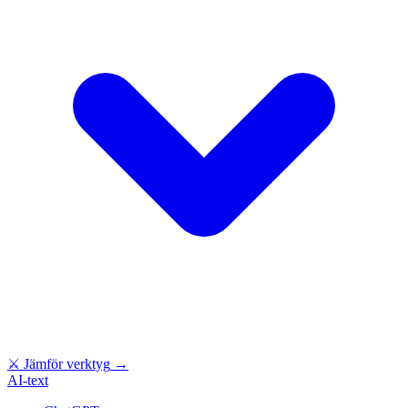
⚔
Jämför verktyg
→
AI-text