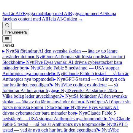
Vad är AI?
Bygga mobilapp med AI
Bygga app med AI
Skapa
faceless content med AI
Hela AI-Guiden
→
Prenumerera
Direkt
▸ Nytt
Så förändrar AI den svenska skolan — åtta av tio lärare
använder det nu
▸ Nytt
OpenAI öppnar sitt första nordiska kontor i
Stockholm
▸ Nytt
Five Eyes varnar: AI-drivna cyberattacker bara
månader bort
▸ Nytt
Claude Fable 5 nedstängd — USA stoppar
Anthropics nya toppmodell
▸ Nytt
Claude Fable 5 testad — så bra är
Anthropics nya toppmodell
▸ Nytt
GPT-5 testad — vad är nytt och
hur bra är den egentligen?
▸ Nytt
Vibe coding exploderar — så
förändrar AI hur appar byggs
▸ Nytt
Svenska AI-startups 2026 —
Vilka bolag leder utvecklingen?
▸ Nytt
Så förändrar AI den svenska
skolan — åtta av tio lärare använder det nu
▸ Nytt
OpenAI öppnar sitt
första nordiska kontor i Stockholm
▸ Nytt
Five Eyes varnar: AI-
drivna cyberattacker bara månader bort
▸ Nytt
Claude Fable 5
nedstängd — USA stoppar Anthropics nya toppmodell
▸ Nytt
Claude
Fable 5 testad — så bra är Anthropics nya toppmodell
▸ Nytt
GPT-5
testad — vad är nytt och hur bra är den egentligen?
▸ Nytt
Vibe