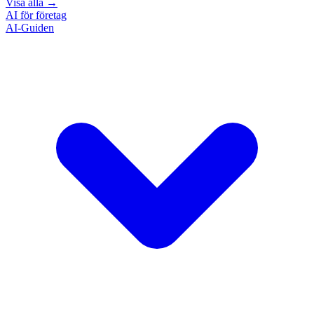
Visa alla
→
AI för företag
AI-Guiden