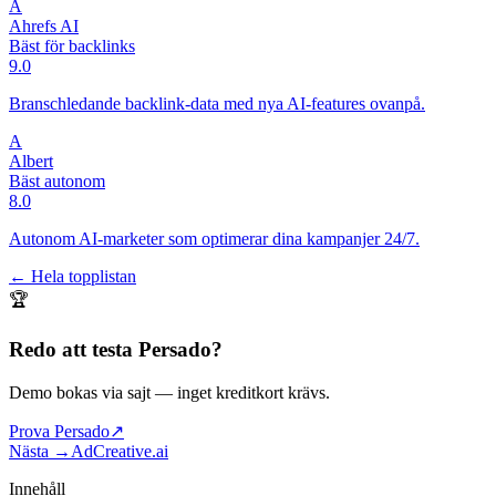
A
Ahrefs AI
Bäst för backlinks
9.0
Branschledande backlink-data med nya AI-features ovanpå.
A
Albert
Bäst autonom
8.0
Autonom AI-marketer som optimerar dina kampanjer 24/7.
← Hela topplistan
🏆
Redo att testa
Persado
?
Demo bokas via sajt
— inget kreditkort krävs.
Prova Persado
↗
Nästa →
AdCreative.ai
Innehåll