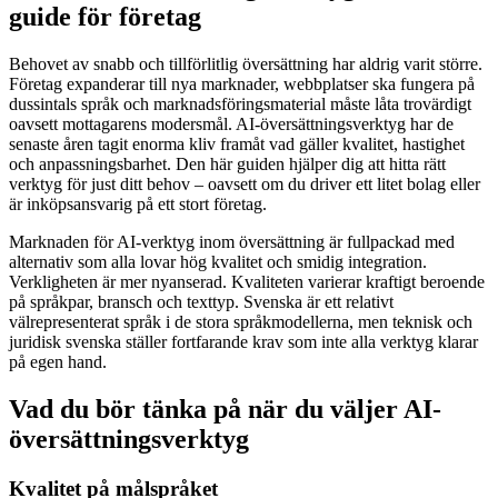
guide för företag
Behovet av snabb och tillförlitlig översättning har aldrig varit större.
Företag expanderar till nya marknader, webbplatser ska fungera på
dussintals språk och marknadsföringsmaterial måste låta trovärdigt
oavsett mottagarens modersmål. AI-översättningsverktyg har de
senaste åren tagit enorma kliv framåt vad gäller kvalitet, hastighet
och anpassningsbarhet. Den här guiden hjälper dig att hitta rätt
verktyg för just ditt behov – oavsett om du driver ett litet bolag eller
är inköpsansvarig på ett stort företag.
Marknaden för AI-verktyg inom översättning är fullpackad med
alternativ som alla lovar hög kvalitet och smidig integration.
Verkligheten är mer nyanserad. Kvaliteten varierar kraftigt beroende
på språkpar, bransch och texttyp. Svenska är ett relativt
välrepresenterat språk i de stora språkmodellerna, men teknisk och
juridisk svenska ställer fortfarande krav som inte alla verktyg klarar
på egen hand.
Vad du bör tänka på när du väljer AI-
översättningsverktyg
Kvalitet på målspråket