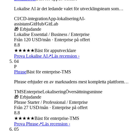
Lokalise AI är det ledande valet för utvecklingsteam som…
CI/CD-integration
App-lokalisering
AI-
assistans
GitHub/GitLab
🎁 Erbjudande
Lokalise Essential / Business / Enterprise
Från 120 USD/mån · Enterprise på offert
8.8
★★★★
★
Bäst för apputvecklare
Prova Lokalise AI
↗
Läs recension
›
04
P
Phrase
Bäst för enterprise-TMS
Phrase erbjuder en av marknadens mest kompletta plattform…
TMS
Enterprise
Lokalisering
Översättningsminne
🎁 Erbjudande
Phrase Starter / Professional / Enterprise
Från 27 USD/mån · Enterprise på offert
8.8
★★★★
★
Bäst för enterprise-TMS
Prova Phrase
↗
Läs recension
›
05