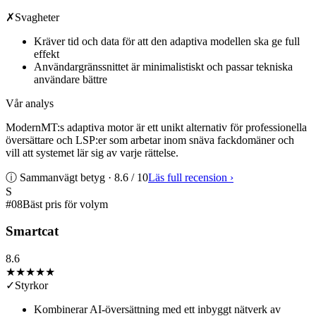
✗
Svagheter
Kräver tid och data för att den adaptiva modellen ska ge full
effekt
Användargränssnittet är minimalistiskt och passar tekniska
användare bättre
Vår analys
ModernMT:s adaptiva motor är ett unikt alternativ för professionella
översättare och LSP:er som arbetar inom snäva fackdomäner och
vill att systemet lär sig av varje rättelse.
ⓘ Sammanvägt betyg ·
8.6
/ 10
Läs full recension
›
S
#
08
Bäst pris för volym
Smartcat
8.6
★★★★
★
✓
Styrkor
Kombinerar AI-översättning med ett inbyggt nätverk av