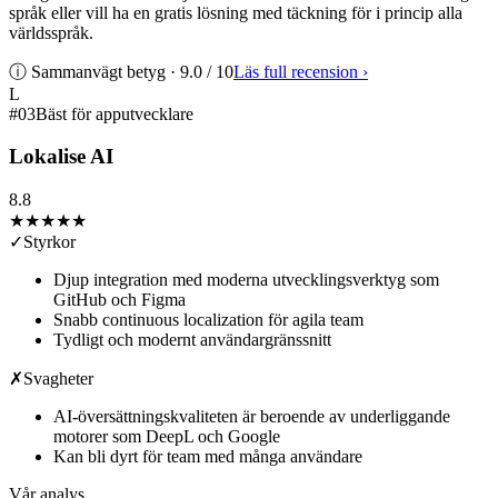
språk eller vill ha en gratis lösning med täckning för i princip alla
världsspråk.
ⓘ Sammanvägt betyg ·
9.0
/ 10
Läs full recension
›
L
#
03
Bäst för apputvecklare
Lokalise AI
8.8
★★★★
★
✓
Styrkor
Djup integration med moderna utvecklingsverktyg som
GitHub och Figma
Snabb continuous localization för agila team
Tydligt och modernt användargränssnitt
✗
Svagheter
AI-översättningskvaliteten är beroende av underliggande
motorer som DeepL och Google
Kan bli dyrt för team med många användare
Vår analys