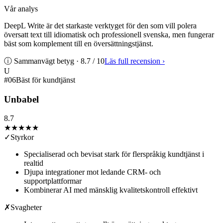
Vår analys
DeepL Write är det starkaste verktyget för den som vill polerа
översatt text till idiomatisk och professionell svenska, men fungerar
bäst som komplement till en översättningstjänst.
ⓘ Sammanvägt betyg ·
8.7
/ 10
Läs full recension
›
U
#
06
Bäst för kundtjänst
Unbabel
8.7
★★★★
★
✓
Styrkor
Specialiserad och bevisat stark för flerspråkig kundtjänst i
realtid
Djupa integrationer mot ledande CRM- och
supportplattformar
Kombinerar AI med mänsklig kvalitetskontroll effektivt
✗
Svagheter