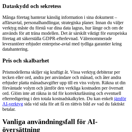
Dataskydd och sekretess
Många företag hanterar känslig information i sina dokument –
affärsavtal, personalhandlingar, strategiska planer. Innan du väljer
verktyg måste du förstå var dina data lagras, hur länge och om de
används för att träna modellen. Det är särskilt viktigt för europeiska
företag att säkerställa GDPR-efterlevnad. Välrenommerade
leverantörer erbjuder enterprise-avtal med tydliga garantier kring
datahantering.
Pris och skalbarhet
Prismodellerna skiljer sig kraftigt åt. Vissa verktyg debiterar per
tecken eller ord, andra per användare och månad, och åter andra
erbjuder platta månadsavgifter upp till en viss volym. Räkna ut din
förväntade volym och jämför den verkliga kostnaden per översatt
ord. Glöm inte att räkna in tid för korrekturläsning och eventuell
efterredigering i den totala kostnadskalkylen. Du kan enkelt
jämför
AI-verktyg
sida vid sida för att få en rättvis bild av vad du faktiskt
betalar.
Vanliga användningsfall för AI-
översättning