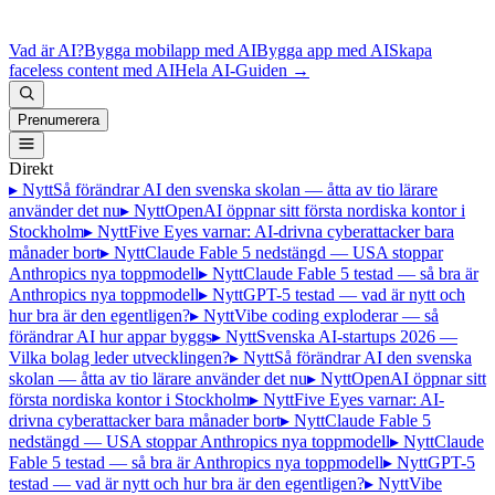
Vad är AI?
Bygga mobilapp med AI
Bygga app med AI
Skapa
faceless content med AI
Hela AI-Guiden
→
Prenumerera
Direkt
▸ Nytt
Så förändrar AI den svenska skolan — åtta av tio lärare
använder det nu
▸ Nytt
OpenAI öppnar sitt första nordiska kontor i
Stockholm
▸ Nytt
Five Eyes varnar: AI-drivna cyberattacker bara
månader bort
▸ Nytt
Claude Fable 5 nedstängd — USA stoppar
Anthropics nya toppmodell
▸ Nytt
Claude Fable 5 testad — så bra är
Anthropics nya toppmodell
▸ Nytt
GPT-5 testad — vad är nytt och
hur bra är den egentligen?
▸ Nytt
Vibe coding exploderar — så
förändrar AI hur appar byggs
▸ Nytt
Svenska AI-startups 2026 —
Vilka bolag leder utvecklingen?
▸ Nytt
Så förändrar AI den svenska
skolan — åtta av tio lärare använder det nu
▸ Nytt
OpenAI öppnar sitt
första nordiska kontor i Stockholm
▸ Nytt
Five Eyes varnar: AI-
drivna cyberattacker bara månader bort
▸ Nytt
Claude Fable 5
nedstängd — USA stoppar Anthropics nya toppmodell
▸ Nytt
Claude
Fable 5 testad — så bra är Anthropics nya toppmodell
▸ Nytt
GPT-5
testad — vad är nytt och hur bra är den egentligen?
▸ Nytt
Vibe