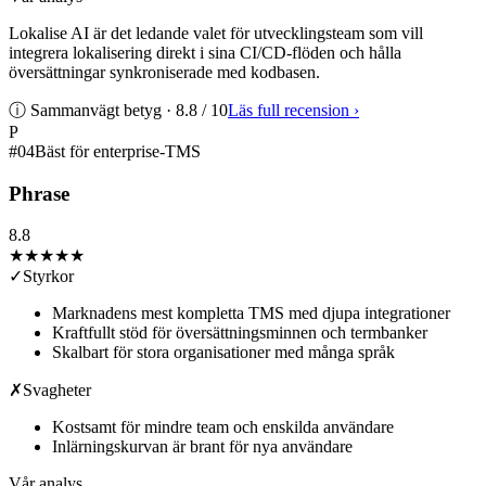
Lokalise AI är det ledande valet för utvecklingsteam som vill
integrera lokalisering direkt i sina CI/CD-flöden och hålla
översättningar synkroniserade med kodbasen.
ⓘ Sammanvägt betyg ·
8.8
/ 10
Läs full recension
›
P
#
04
Bäst för enterprise-TMS
Phrase
8.8
★★★★
★
✓
Styrkor
Marknadens mest kompletta TMS med djupa integrationer
Kraftfullt stöd för översättningsminnen och termbanker
Skalbart för stora organisationer med många språk
✗
Svagheter
Kostsamt för mindre team och enskilda användare
Inlärningskurvan är brant för nya användare
Vår analys