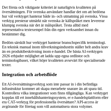
Det första och viktigaste kriteriet är naturligtvis kvaliteten på
översättningen. För svenska användare handlar det om att bedöma
hur väl verktyget hanterar både in- och utmatning på svenska. Vissa
verktyg presterar utmärkt när svenska är källspråket men levererar
klumpig svenska när det är målspråket. Testa alltid med
representativa textexempel från din egen verksamhet innan du
bestämmer dig.
Bedöm särskilt hur verktyget hanterar branschspecifik terminologi.
En teknisk manual inom tillverkningsindustrin ställer helt andra krav
än en produktbeskrivning inom e-handel. De bästa AI-verktygen
2026 erbjuder möjlighet att ladda upp egna ordlistor och
terminologibaser, vilket höjer kvaliteten avsevärt för specialiserade
texter.
Integration och arbetsflöde
Ett AI-översättningsverktyg som inte passar in i din befintliga
infrastruktur kommer att skapa merarbete snarare än att spara tid.
Kontrollera vilka integrationer som finns tillgängliga. Kan verktyget
kopplas till ert innehållshanteringssystem, er e-handelsplattform eller
era CAT-verktyg för professionella översättare? API-access är
avgörande för företag som vill automatisera stora volymer.