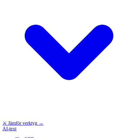
⚔
Jämför verktyg
→
AI-text