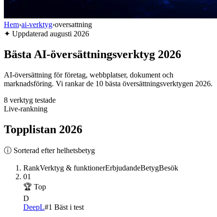
Hem
›
ai-verktyg
›
oversattning
✦
Uppdaterad
augusti 2026
Bästa AI-översättningsverktyg 2026
AI-översättning för företag, webbplatser, dokument och
marknadsföring. Vi rankar de 10 bästa översättningsverktygen 2026.
8
verktyg testade
Live-rankning
Topplistan
2026
ⓘ Sorterad efter helhetsbetyg
Rank
Verktyg & funktioner
Erbjudande
Betyg
Besök
01
🏆 Top
D
DeepL
#1 Bäst i test