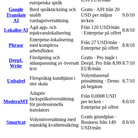
europeiska språk
Google
Bred språktäckning och
Gratis · API från 20
Translate
snabb
USD per miljon
9.0
/10
AI
vardagsöversättning
tecken
Agil app- och
Från 120 USD/mån
Lokalise AI
8.8
/10
mjukvarulokalisering
· Enterprise på offert
Enterprise-lokalisering
Från 27 USD/mån ·
Phrase
med komplexa
8.8
/10
Enterprise på offert
arbetsflöden
Finslipning och
Gratis · Pro ingår i
DeepL
stilanpassning av översatt
DeepL Pro från 8,99
8.7
/10
Write
text
EUR/mån
Volymbaserad
Flerspråkig kundtjänst i
Unbabel
prissättning · Demo
8.7
/10
stor skala
på begäran
Adaptiv
Från 0,0008 USD
fackspråksöversättning
ModernMT
per tecken ·
8.6
/10
för professionella
Enterprise på offert
translators
Gratis grundplan ·
Volymöversättning med
Smartcat
Business från 149
8.6
/10
mänsklig kvalitetssäkring
USD/mån