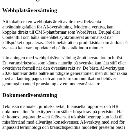
Webbplatsöversättning
Att lokalisera en webbplats är ett av de mest frekventa
användningsfallen för AI-översättning. Moderna verktyg kan
kopplas direkt till CMS-plattformar som WordPress, Drupal eller
Contentful och hålla innehållet synkroniserat automatiskt när
källspråket uppdateras. Det innebär att en produktsida som ändras på
svenska kan vara uppdaterad på tio språk inom minuter.
Utmaningen med webbplatsöversättning är att bevara ton och röst.
En varumärkesröst som känns naturlig på svenska kan låta stiff eller
överdrivet formell när den översätts rakt av. De bästa AI-verktygen
2026 hanterar detta bättre än tidigare generationer, men du bör räkna
med att landing pages och annan kärnkommunikation behöver
genomgå manuell granskning av en modersmålstalare.
Dokumentöversättning
Tekniska manualer, juridiska avtal, finansiella rapporter och HR-
dokumentation är texttyper som ställer höga krav på precision. Här
är kontext avgörande – ett felöversatt tekniskt begrepp kan leda till
missförstånd med allvarliga konsekvenser. AI-verktyg med stöd för
anpassad terminologi och branschspecifika modeller presterar bäst i