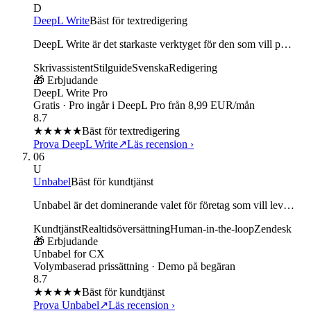
D
DeepL Write
Bäst för textredigering
DeepL Write är det starkaste verktyget för den som vill p…
Skrivassistent
Stilguide
Svenska
Redigering
🎁 Erbjudande
DeepL Write Pro
Gratis · Pro ingår i DeepL Pro från 8,99 EUR/mån
8.7
★★★★
★
Bäst för textredigering
Prova DeepL Write
↗
Läs recension
›
06
U
Unbabel
Bäst för kundtjänst
Unbabel är det dominerande valet för företag som vill lev…
Kundtjänst
Realtidsöversättning
Human-in-the-loop
Zendesk
🎁 Erbjudande
Unbabel for CX
Volymbaserad prissättning · Demo på begäran
8.7
★★★★
★
Bäst för kundtjänst
Prova Unbabel
↗
Läs recension
›