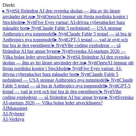
Direkt
▸ Nytt
Så förändrar AI den svenska skolan — åtta av tio lärare
använder det nu
▸ Nytt
OpenAI öppnar sitt första nordiska kontor i
Stockholm
▸ Nytt
Five Eyes varnar: AI-drivna cyberattacker bara
månader bort
▸ Nytt
Claude Fable 5 nedstängd — USA stoppar
Anthropics nya toppmodell
▸ Nytt
Claude Fable 5 testad — så bra är
Anthropics nya toppmodell
▸ Nytt
GPT-5 testad — vad är nytt och
hur bra är den egentligen?
▸ Nytt
Vibe coding exploderar — så
förändrar AI hur appar byggs
▸ Nytt
Svenska AI-startups 2026 —
Vilka bolag leder utvecklingen?
▸ Nytt
Så förändrar AI den svenska
skolan — åtta av tio lärare använder det nu
▸ Nytt
OpenAI öppnar sitt
första nordiska kontor i Stockholm
▸ Nytt
Five Eyes varnar: AI-
drivna cyberattacker bara månader bort
▸ Nytt
Claude Fable 5
nedstängd — USA stoppar Anthropics nya toppmodell
▸ Nytt
Claude
Fable 5 testad — så bra är Anthropics nya toppmodell
▸ Nytt
GPT-5
testad — vad är nytt och hur bra är den egentligen?
▸ Nytt
Vibe
coding exploderar — så förändrar AI hur appar byggs
▸ Nytt
Svenska
AI-startups 2026 — Vilka bolag leder utvecklingen?
AI
Magasinet
AI-Nyheter
AI-Verktyg