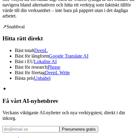
navigera bland alternativen och hitta ett verktyg som faktiskt tillför
värde till din verksamhet – inte bara på pappret utan i det dagliga
arbetet.
↗
Snabbval
Hitta rätt direkt
Bäst totalt
DeepL
Bäst för långform
Google Translate AI
Bäst i EU
Lokalise AI
Bäst för research
Phrase
Bäst för företag
DeepL Write
Bästa pris
Unbabel
✦
Få vårt AI-nyhetsbrev
Veckans viktigaste AI-nyheter och nya verktygstest, direkt i din
inkorg.
Prenumerera gratis