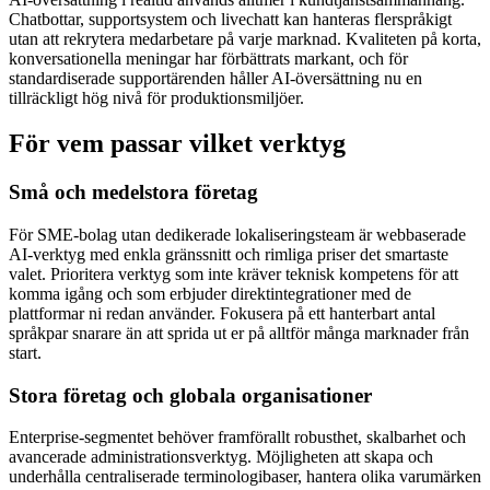
Chatbottar, supportsystem och livechatt kan hanteras flerspråkigt
utan att rekrytera medarbetare på varje marknad. Kvaliteten på korta,
konversationella meningar har förbättrats markant, och för
standardiserade supportärenden håller AI-översättning nu en
tillräckligt hög nivå för produktionsmiljöer.
För vem passar vilket verktyg
Små och medelstora företag
För SME-bolag utan dedikerade lokaliseringsteam är webbaserade
AI-verktyg med enkla gränssnitt och rimliga priser det smartaste
valet. Prioritera verktyg som inte kräver teknisk kompetens för att
komma igång och som erbjuder direktintegrationer med de
plattformar ni redan använder. Fokusera på ett hanterbart antal
språkpar snarare än att sprida ut er på alltför många marknader från
start.
Stora företag och globala organisationer
Enterprise-segmentet behöver framförallt robusthet, skalbarhet och
avancerade administrationsverktyg. Möjligheten att skapa och
underhålla centraliserade terminologibaser, hantera olika varumärken