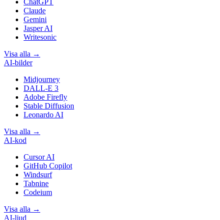
ChatGPT
Claude
Gemini
Jasper AI
Writesonic
Visa alla
→
AI-bilder
Midjourney
DALL-E 3
Adobe Firefly
Stable Diffusion
Leonardo AI
Visa alla
→
AI-kod
Cursor AI
GitHub Copilot
Windsurf
Tabnine
Codeium
Visa alla
→
AI-ljud