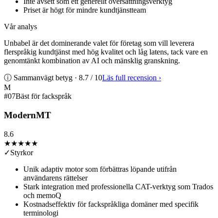
Inte avsett som ett generellt översättningsverktyg
Priset är högt för mindre kundtjänstteam
Vår analys
Unbabel är det dominerande valet för företag som vill leverera
flerspråkig kundtjänst med hög kvalitet och låg latens, tack vare en
genomtänkt kombination av AI och mänsklig granskning.
ⓘ Sammanvägt betyg ·
8.7
/ 10
Läs full recension
›
M
#
07
Bäst för fackspråk
ModernMT
8.6
★★★★
★
✓
Styrkor
Unik adaptiv motor som förbättras löpande utifrån
användarens rättelser
Stark integration med professionella CAT-verktyg som Trados
och memoQ
Kostnadseffektiv för fackspråkliga domäner med specifik
terminologi