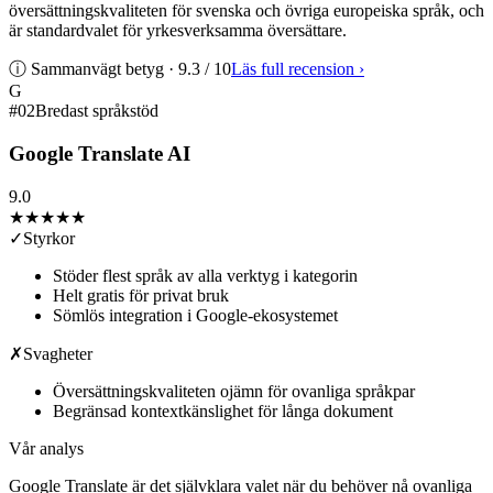
översättningskvaliteten för svenska och övriga europeiska språk, och
är standardvalet för yrkesverksamma översättare.
ⓘ Sammanvägt betyg ·
9.3
/ 10
Läs full recension
›
G
#
02
Bredast språkstöd
Google Translate AI
9.0
★★★★★
✓
Styrkor
Stöder flest språk av alla verktyg i kategorin
Helt gratis för privat bruk
Sömlös integration i Google-ekosystemet
✗
Svagheter
Översättningskvaliteten ojämn för ovanliga språkpar
Begränsad kontextkänslighet för långa dokument
Vår analys
Google Translate är det självklara valet när du behöver nå ovanliga