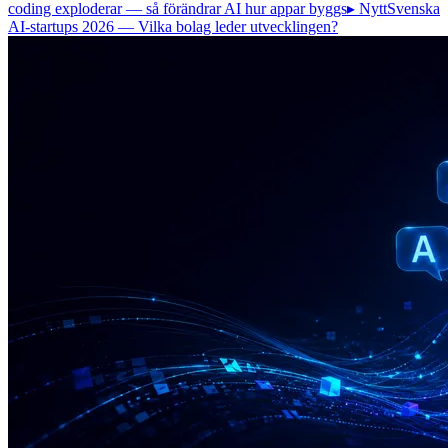
coding exploderar — så förändrar AI hur appar byggs
▸ Nytt
Svenska
AI-startups 2026 — Vilka bolag leder utvecklingen?