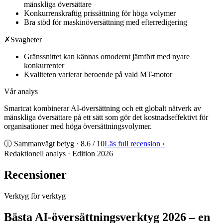
mänskliga översättare
Konkurrenskraftig prissättning för höga volymer
Bra stöd för maskinöversättning med efterredigering
✗
Svagheter
Gränssnittet kan kännas omodernt jämfört med nyare
konkurrenter
Kvaliteten varierar beroende på vald MT-motor
Vår analys
Smartcat kombinerar AI-översättning och ett globalt nätverk av
mänskliga översättare på ett sätt som gör det kostnadseffektivt för
organisationer med höga översättningsvolymer.
ⓘ Sammanvägt betyg ·
8.6
/ 10
Läs full recension
›
Redaktionell analys · Edition
2026
Recensioner
Verktyg för verktyg
Bästa AI-översättningsverktyg 2026 – en