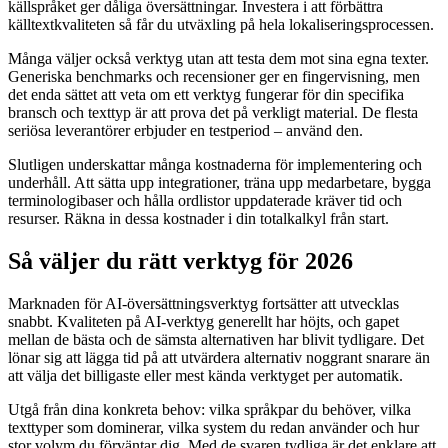
källspråket ger dåliga översättningar. Investera i att förbättra
källtextkvaliteten så får du utväxling på hela lokaliseringsprocessen.
Många väljer också verktyg utan att testa dem mot sina egna texter.
Generiska benchmarks och recensioner ger en fingervisning, men
det enda sättet att veta om ett verktyg fungerar för din specifika
bransch och texttyp är att prova det på verkligt material. De flesta
seriösa leverantörer erbjuder en testperiod – använd den.
Slutligen underskattar många kostnaderna för implementering och
underhåll. Att sätta upp integrationer, träna upp medarbetare, bygga
terminologibaser och hålla ordlistor uppdaterade kräver tid och
resurser. Räkna in dessa kostnader i din totalkalkyl från start.
Så väljer du rätt verktyg för 2026
Marknaden för AI-översättningsverktyg fortsätter att utvecklas
snabbt. Kvaliteten på AI-verktyg generellt har höjts, och gapet
mellan de bästa och de sämsta alternativen har blivit tydligare. Det
lönar sig att lägga tid på att utvärdera alternativ noggrant snarare än
att välja det billigaste eller mest kända verktyget per automatik.
Utgå från dina konkreta behov: vilka språkpar du behöver, vilka
texttyper som dominerar, vilka system du redan använder och hur
stor volym du förväntar dig. Med de svaren tydliga är det enklare att