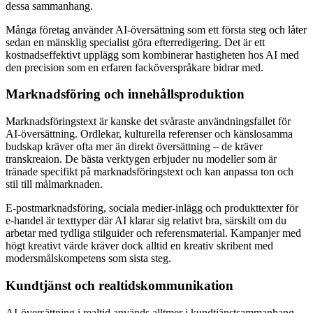
dessa sammanhang.
Många företag använder AI-översättning som ett första steg och låter
sedan en mänsklig specialist göra efterredigering. Det är ett
kostnadseffektivt upplägg som kombinerar hastigheten hos AI med
den precision som en erfaren facköverspråkare bidrar med.
Marknadsföring och innehållsproduktion
Marknadsföringstext är kanske det svåraste användningsfallet för
AI-översättning. Ordlekar, kulturella referenser och känslosamma
budskap kräver ofta mer än direkt översättning – de kräver
transkreaion. De bästa verktygen erbjuder nu modeller som är
tränade specifikt på marknadsföringstext och kan anpassa ton och
stil till målmarknaden.
E-postmarknadsföring, sociala medier-inlägg och produkttexter för
e-handel är texttyper där AI klarar sig relativt bra, särskilt om du
arbetar med tydliga stilguider och referensmaterial. Kampanjer med
högt kreativt värde kräver dock alltid en kreativ skribent med
modersmålskompetens som sista steg.
Kundtjänst och realtidskommunikation
AI-översättning i realtid används alltmer i kundtjänstsammanhang.