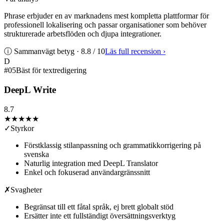
Phrase erbjuder en av marknadens mest kompletta plattformar för
professionell lokalisering och passar organisationer som behöver
strukturerade arbetsflöden och djupa integrationer.
ⓘ Sammanvägt betyg ·
8.8
/ 10
Läs full recension
›
D
#
05
Bäst för textredigering
DeepL Write
8.7
★★★★
★
✓
Styrkor
Förstklassig stilanpassning och grammatikkorrigering på
svenska
Naturlig integration med DeepL Translator
Enkel och fokuserad användargränssnitt
✗
Svagheter
Begränsat till ett fåtal språk, ej brett globalt stöd
Ersätter inte ett fullständigt översättningsverktyg