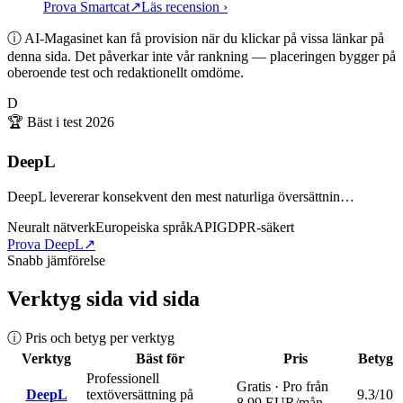
Prova Smartcat
↗
Läs recension
›
ⓘ AI-Magasinet kan få provision när du klickar på vissa länkar på
denna sida. Det påverkar inte vår rankning — placeringen bygger på
oberoende test och redaktionellt omdöme.
D
🏆 Bäst i test
2026
DeepL
DeepL levererar konsekvent den mest naturliga översättnin…
Neuralt nätverk
Europeiska språk
API
GDPR-säkert
Prova DeepL
↗
Snabb jämförelse
Verktyg sida vid sida
ⓘ Pris och betyg per verktyg
Verktyg
Bäst för
Pris
Betyg
Professionell
Gratis · Pro från
DeepL
textöversättning på
9.3
/10
8,99 EUR/mån