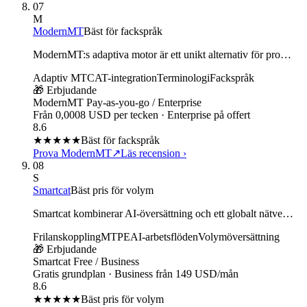
07
M
ModernMT
Bäst för fackspråk
ModernMT:s adaptiva motor är ett unikt alternativ för pro…
Adaptiv MT
CAT-integration
Terminologi
Fackspråk
🎁 Erbjudande
ModernMT Pay-as-you-go / Enterprise
Från 0,0008 USD per tecken · Enterprise på offert
8.6
★★★★
★
Bäst för fackspråk
Prova ModernMT
↗
Läs recension
›
08
S
Smartcat
Bäst pris för volym
Smartcat kombinerar AI-översättning och ett globalt nätve…
Frilanskoppling
MTPE
AI-arbetsflöden
Volymöversättning
🎁 Erbjudande
Smartcat Free / Business
Gratis grundplan · Business från 149 USD/mån
8.6
★★★★
★
Bäst pris för volym