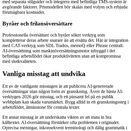
med separata stilguider och integrera med befintliga TMS-system är
avgörande faktorer. Prismodellen bör skalas med volym och erbjuda
förutsägbara kostnader.
Byråer och frilansöversättare
Professionella översättare och byråer söker verktyg som
kompletterar deras arbete snarare än att ersätta det. Här är integration
med CAT-verktyg som SDL Trados, memoQ eller Phrase centralt.
AI-översättning som maskinöversättningsmotor inbyggd i det
befintliga arbetsflödet ökar produktiviteten utan att kompromissa
med slutkvaliteten.
Vanliga misstag att undvika
Ett av de vanligaste misstagen är att publicera AI-genererade
översättningar utan någon form av granskning. Även de bästa AI-
verktygen 2026 gör misstag, och ett pinsamt fel på en publik
webbplats kan skada varumärket. Bygg alltid in ett granskningssteg i
arbetsflödet, åtminstone för centrala texter.
Ett annat misstag är att underskatta vikten av att mata in bra
källtexter. AI-översättning förstärker ofta problemen i originalet.
Oprecisa meningar, inkonsekvent terminologi och dålig grammatik i