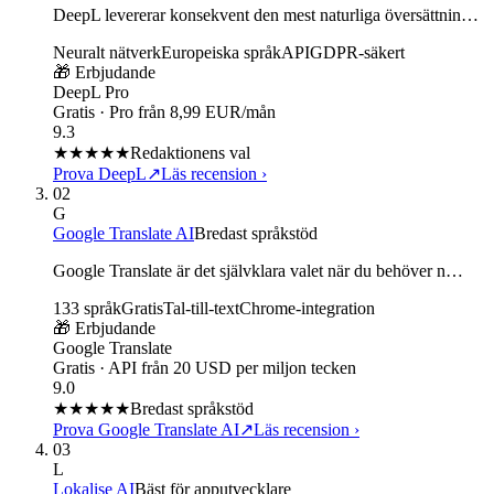
DeepL levererar konsekvent den mest naturliga översättnin…
Neuralt nätverk
Europeiska språk
API
GDPR-säkert
🎁 Erbjudande
DeepL Pro
Gratis · Pro från 8,99 EUR/mån
9.3
★★★★★
Redaktionens val
Prova DeepL
↗
Läs recension
›
02
G
Google Translate AI
Bredast språkstöd
Google Translate är det självklara valet när du behöver n…
133 språk
Gratis
Tal-till-text
Chrome-integration
🎁 Erbjudande
Google Translate
Gratis · API från 20 USD per miljon tecken
9.0
★★★★★
Bredast språkstöd
Prova Google Translate AI
↗
Läs recension
›
03
L
Lokalise AI
Bäst för apputvecklare