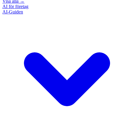
Visa alla
→
AI för företag
AI-Guiden