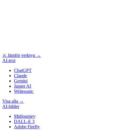
⚔
Jämför verktyg
→
AI-text
ChatGPT
Claude
Gemini
Jasper AI
Writesonic
Visa alla
→
AI-bilder
Midjourney
DALL-E 3
Adobe Firefly