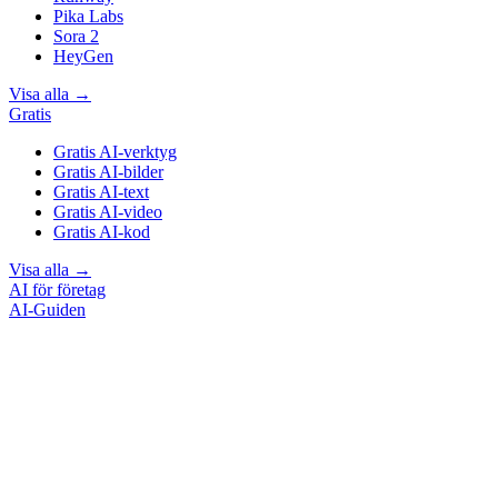
Pika Labs
Sora 2
HeyGen
Visa alla
→
Gratis
Gratis AI-verktyg
Gratis AI-bilder
Gratis AI-text
Gratis AI-video
Gratis AI-kod
Visa alla
→
AI för företag
AI-Guiden