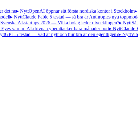
er det nu
▸ Nytt
OpenAI öppnar sitt första nordiska kontor i Stockholm
▸
odell
▸ Nytt
Claude Fable 5 testad — så bra är Anthropics nya toppmode
t
Svenska AI-startups 2026 — Vilka bolag leder utvecklingen?
▸ Nytt
Så 
 Eyes varnar: AI-drivna cyberattacker bara månader bort
▸ Nytt
Claude 
ytt
GPT-5 testad — vad är nytt och hur bra är den egentligen?
▸ Nytt
Vib