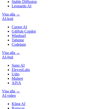
Stable Diffusion
Leonardo AI
Visa alla
→
AI-kod
Cursor AI
GitHub Copilot
Windsurf
Tabnine
Codeium
Visa alla
→
AI-ljud
Suno AI
ElevenLabs
Udio
Mubert
AIVA
Visa alla
→
AI-video
Kling AI
Runway