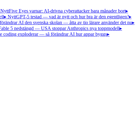
 Nytt
Five Eyes varnar: AI-drivna cyberattacker bara månader bort
▸
ll
▸ Nytt
GPT-5 testad — vad är nytt och hur bra är den egentligen?
▸
förändrar AI den svenska skolan — åtta av tio lärare använder det nu
▸
Fable 5 nedstängd — USA stoppar Anthropics nya toppmodell
▸
e coding exploderar — så förändrar AI hur appar byggs
▸