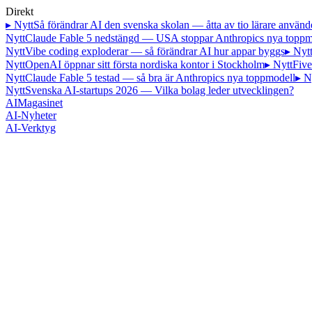
Direkt
▸ Nytt
Så förändrar AI den svenska skolan — åtta av tio lärare använd
Nytt
Claude Fable 5 nedstängd — USA stoppar Anthropics nya toppm
Nytt
Vibe coding exploderar — så förändrar AI hur appar byggs
▸ Nyt
Nytt
OpenAI öppnar sitt första nordiska kontor i Stockholm
▸ Nytt
Five
Nytt
Claude Fable 5 testad — så bra är Anthropics nya toppmodell
▸ N
Nytt
Svenska AI-startups 2026 — Vilka bolag leder utvecklingen?
AI
Magasinet
AI-Nyheter
AI-Verktyg