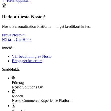
← Hela topplistan
🏆
Redo att testa
Nosto
?
Nosto Personalization Platform
— inget kreditkort krävs.
Prova Nosto
↗
Nästa →
CartHook
Innehåll
Vår bedömning av Nosto
Betyg per kriterium
Snabbfakta
🌐
Företag
Nosto Solutions Oy
🤖
Modell
Nosto Commerce Experience Platform
🗓