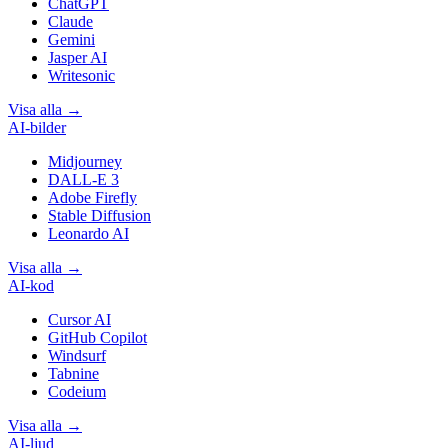
ChatGPT
Claude
Gemini
Jasper AI
Writesonic
Visa alla
→
AI-bilder
Midjourney
DALL-E 3
Adobe Firefly
Stable Diffusion
Leonardo AI
Visa alla
→
AI-kod
Cursor AI
GitHub Copilot
Windsurf
Tabnine
Codeium
Visa alla
→
AI-ljud