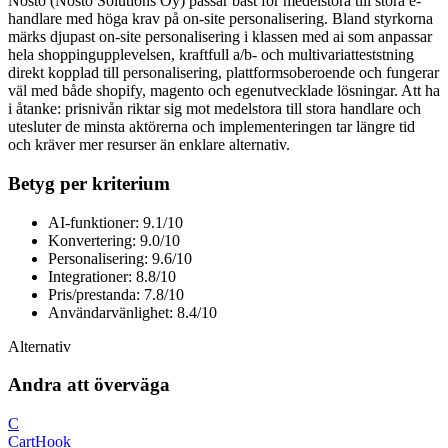
Nosto (Nosto Solutions Oy) passar bäst för medelstora till stora e-
handlare med höga krav på on-site personalisering. Bland styrkorna
märks djupast on-site personalisering i klassen med ai som anpassar
hela shoppingupplevelsen, kraftfull a/b- och multivariatteststning
direkt kopplad till personalisering, plattformsoberoende och fungerar
väl med både shopify, magento och egenutvecklade lösningar. Att ha
i åtanke: prisnivån riktar sig mot medelstora till stora handlare och
utesluter de minsta aktörerna och implementeringen tar längre tid
och kräver mer resurser än enklare alternativ.
Betyg per kriterium
AI-funktioner: 9.1/10
Konvertering: 9.0/10
Personalisering: 9.6/10
Integrationer: 8.8/10
Pris/prestanda: 7.8/10
Användarvänlighet: 8.4/10
Alternativ
Andra att överväga
C
CartHook