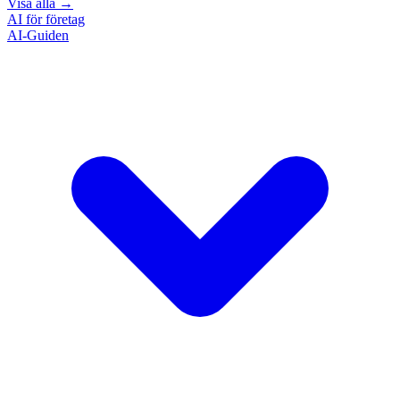
Visa alla
→
AI för företag
AI-Guiden