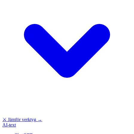
⚔
Jämför verktyg
→
AI-text