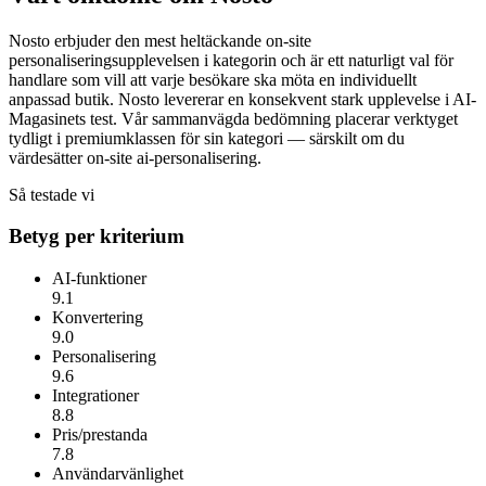
Nosto erbjuder den mest heltäckande on-site
personaliseringsupplevelsen i kategorin och är ett naturligt val för
handlare som vill att varje besökare ska möta en individuellt
anpassad butik.
Nosto
levererar en konsekvent stark upplevelse i AI-
Magasinets test. Vår sammanvägda bedömning placerar verktyget
tydligt i premiumklassen för sin kategori — särskilt om du
värdesätter
on-site ai-personalisering
.
Så testade vi
Betyg per kriterium
AI-funktioner
9.1
Konvertering
9.0
Personalisering
9.6
Integrationer
8.8
Pris/prestanda
7.8
Användarvänlighet