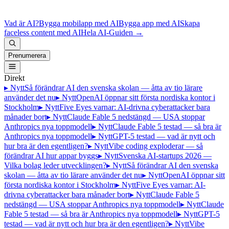
Vad är AI?
Bygga mobilapp med AI
Bygga app med AI
Skapa
faceless content med AI
Hela AI-Guiden
→
Prenumerera
Direkt
▸ Nytt
Så förändrar AI den svenska skolan — åtta av tio lärare
använder det nu
▸ Nytt
OpenAI öppnar sitt första nordiska kontor i
Stockholm
▸ Nytt
Five Eyes varnar: AI-drivna cyberattacker bara
månader bort
▸ Nytt
Claude Fable 5 nedstängd — USA stoppar
Anthropics nya toppmodell
▸ Nytt
Claude Fable 5 testad — så bra är
Anthropics nya toppmodell
▸ Nytt
GPT-5 testad — vad är nytt och
hur bra är den egentligen?
▸ Nytt
Vibe coding exploderar — så
förändrar AI hur appar byggs
▸ Nytt
Svenska AI-startups 2026 —
Vilka bolag leder utvecklingen?
▸ Nytt
Så förändrar AI den svenska
skolan — åtta av tio lärare använder det nu
▸ Nytt
OpenAI öppnar sitt
första nordiska kontor i Stockholm
▸ Nytt
Five Eyes varnar: AI-
drivna cyberattacker bara månader bort
▸ Nytt
Claude Fable 5
nedstängd — USA stoppar Anthropics nya toppmodell
▸ Nytt
Claude
Fable 5 testad — så bra är Anthropics nya toppmodell
▸ Nytt
GPT-5
testad — vad är nytt och hur bra är den egentligen?
▸ Nytt
Vibe