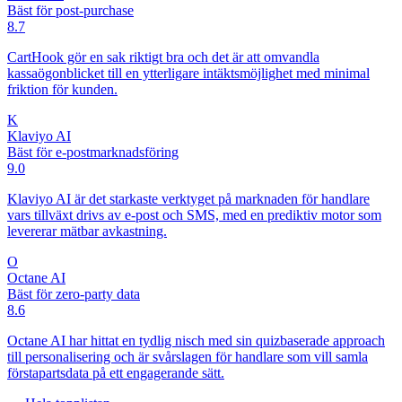
Bäst för post-purchase
8.7
CartHook gör en sak riktigt bra och det är att omvandla
kassaögonblicket till en ytterligare intäktsmöjlighet med minimal
friktion för kunden.
K
Klaviyo AI
Bäst för e-postmarknadsföring
9.0
Klaviyo AI är det starkaste verktyget på marknaden för handlare
vars tillväxt drivs av e-post och SMS, med en prediktiv motor som
levererar mätbar avkastning.
O
Octane AI
Bäst för zero-party data
8.6
Octane AI har hittat en tydlig nisch med sin quizbaserade approach
till personalisering och är svårslagen för handlare som vill samla
förstapartsdata på ett engagerande sätt.