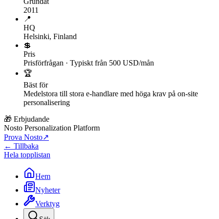
Grundat
2011
📍
HQ
Helsinki, Finland
💲
Pris
Prisförfrågan · Typiskt från 500 USD/mån
🏆
Bäst för
Medelstora till stora e-handlare med höga krav på on-site
personalisering
🎁 Erbjudande
Nosto Personalization Platform
Prova Nosto
↗
← Tillbaka
Hela topplistan
Hem
Nyheter
Verktyg