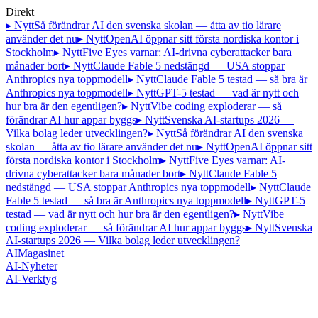
Direkt
▸ Nytt
Så förändrar AI den svenska skolan — åtta av tio lärare
använder det nu
▸ Nytt
OpenAI öppnar sitt första nordiska kontor i
Stockholm
▸ Nytt
Five Eyes varnar: AI-drivna cyberattacker bara
månader bort
▸ Nytt
Claude Fable 5 nedstängd — USA stoppar
Anthropics nya toppmodell
▸ Nytt
Claude Fable 5 testad — så bra är
Anthropics nya toppmodell
▸ Nytt
GPT-5 testad — vad är nytt och
hur bra är den egentligen?
▸ Nytt
Vibe coding exploderar — så
förändrar AI hur appar byggs
▸ Nytt
Svenska AI-startups 2026 —
Vilka bolag leder utvecklingen?
▸ Nytt
Så förändrar AI den svenska
skolan — åtta av tio lärare använder det nu
▸ Nytt
OpenAI öppnar sitt
första nordiska kontor i Stockholm
▸ Nytt
Five Eyes varnar: AI-
drivna cyberattacker bara månader bort
▸ Nytt
Claude Fable 5
nedstängd — USA stoppar Anthropics nya toppmodell
▸ Nytt
Claude
Fable 5 testad — så bra är Anthropics nya toppmodell
▸ Nytt
GPT-5
testad — vad är nytt och hur bra är den egentligen?
▸ Nytt
Vibe
coding exploderar — så förändrar AI hur appar byggs
▸ Nytt
Svenska
AI-startups 2026 — Vilka bolag leder utvecklingen?
AI
Magasinet
AI-Nyheter
AI-Verktyg