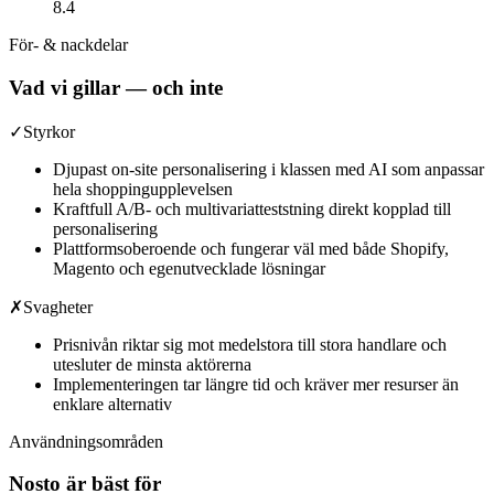
8.4
För- & nackdelar
Vad vi gillar — och inte
✓
Styrkor
Djupast on-site personalisering i klassen med AI som anpassar
hela shoppingupplevelsen
Kraftfull A/B- och multivariatteststning direkt kopplad till
personalisering
Plattformsoberoende och fungerar väl med både Shopify,
Magento och egenutvecklade lösningar
✗
Svagheter
Prisnivån riktar sig mot medelstora till stora handlare och
utesluter de minsta aktörerna
Implementeringen tar längre tid och kräver mer resurser än
enklare alternativ
Användningsområden
Nosto
är bäst för