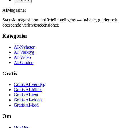
Sök
AI
Magasinet
Svenskt magasin om artificiell intelligens — nyheter, guider och
oberoende verktygsrecensioner.
Kategorier
AI-Nyheter
AI-Verktyg
AI-Video
AI-Guiden
Gratis
Gratis AI-verktyg
Gratis AI-bilder
Gratis AI-text
Gratis AI-video
Gratis AI-kod
Om
Om Oss