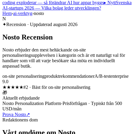
coding exploderar — så förändrar AI hur appar byggs
▸ Nytt
Svenska
AI-startups 2026 — Vilka bolag leder utvecklingen?
Hem
›
ai-verktyg
›
nosto
N
✦
Recension · Uppdaterad
augusti 2026
Nosto
Recension
Nosto erbjuder den mest heltäckande on-site
personaliseringsupplevelsen i kategorin och är ett naturligt val för
handlare som vill att varje besökare ska möta en individuellt
anpassad butik.
on-site personalisering
produktrekommendationer
A/B-test
enterprise
9.0
★★★★★
#
2
·
Bäst för on-site personalisering
🎁
Aktuellt erbjudande
Nosto Personalization Platform
·
Prisförfrågan · Typiskt från 500
USD/mån
Prova Nosto
↗
Redaktionens dom
Vårt omdöme om
Nosto