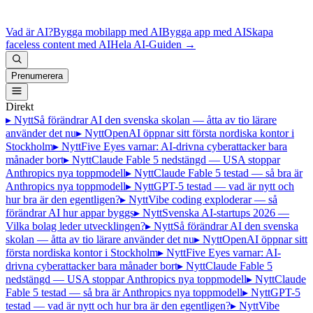
Vad är AI?
Bygga mobilapp med AI
Bygga app med AI
Skapa
faceless content med AI
Hela AI-Guiden
→
Prenumerera
Direkt
▸ Nytt
Så förändrar AI den svenska skolan — åtta av tio lärare
använder det nu
▸ Nytt
OpenAI öppnar sitt första nordiska kontor i
Stockholm
▸ Nytt
Five Eyes varnar: AI-drivna cyberattacker bara
månader bort
▸ Nytt
Claude Fable 5 nedstängd — USA stoppar
Anthropics nya toppmodell
▸ Nytt
Claude Fable 5 testad — så bra är
Anthropics nya toppmodell
▸ Nytt
GPT-5 testad — vad är nytt och
hur bra är den egentligen?
▸ Nytt
Vibe coding exploderar — så
förändrar AI hur appar byggs
▸ Nytt
Svenska AI-startups 2026 —
Vilka bolag leder utvecklingen?
▸ Nytt
Så förändrar AI den svenska
skolan — åtta av tio lärare använder det nu
▸ Nytt
OpenAI öppnar sitt
första nordiska kontor i Stockholm
▸ Nytt
Five Eyes varnar: AI-
drivna cyberattacker bara månader bort
▸ Nytt
Claude Fable 5
nedstängd — USA stoppar Anthropics nya toppmodell
▸ Nytt
Claude
Fable 5 testad — så bra är Anthropics nya toppmodell
▸ Nytt
GPT-5
testad — vad är nytt och hur bra är den egentligen?
▸ Nytt
Vibe