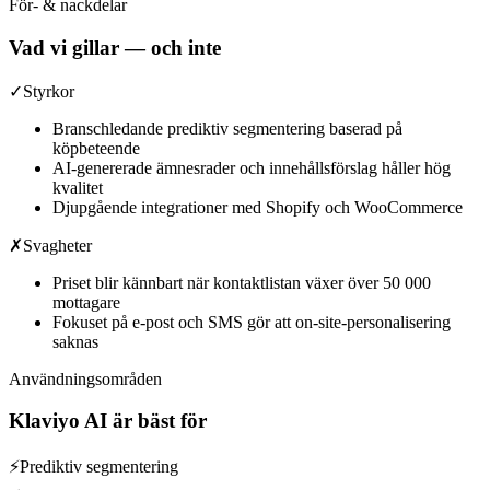
För- & nackdelar
Vad vi gillar — och inte
✓
Styrkor
Branschledande prediktiv segmentering baserad på
köpbeteende
AI-genererade ämnesrader och innehållsförslag håller hög
kvalitet
Djupgående integrationer med Shopify och WooCommerce
✗
Svagheter
Priset blir kännbart när kontaktlistan växer över 50 000
mottagare
Fokuset på e-post och SMS gör att on-site-personalisering
saknas
Användningsområden
Klaviyo AI
är bäst för
⚡
Prediktiv segmentering