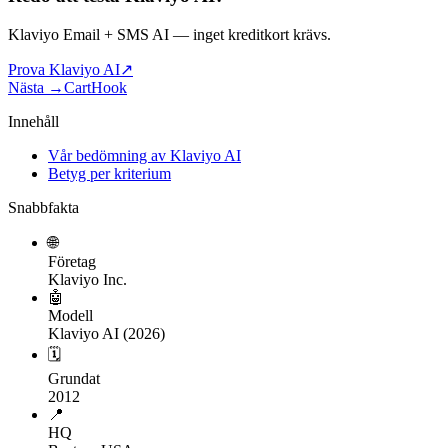
Klaviyo Email + SMS AI
— inget kreditkort krävs.
Prova Klaviyo AI
↗
Nästa →
CartHook
Innehåll
Vår bedömning av Klaviyo AI
Betyg per kriterium
Snabbfakta
🌐
Företag
Klaviyo Inc.
🤖
Modell
Klaviyo AI (2026)
🗓
Grundat
2012
📍
HQ