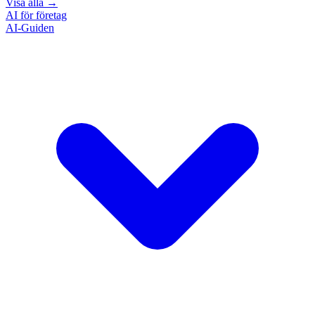
Visa alla
→
AI för företag
AI-Guiden