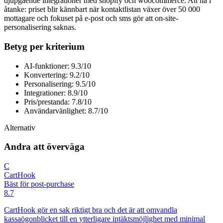
djupgående integrationer med shopify och woocommerce. Att ha i
åtanke: priset blir kännbart när kontaktlistan växer över 50 000
mottagare och fokuset på e-post och sms gör att on-site-
personalisering saknas.
Betyg per kriterium
AI-funktioner: 9.3/10
Konvertering: 9.2/10
Personalisering: 9.5/10
Integrationer: 8.9/10
Pris/prestanda: 7.8/10
Användarvänlighet: 8.7/10
Alternativ
Andra att överväga
C
CartHook
Bäst för post-purchase
8.7
CartHook gör en sak riktigt bra och det är att omvandla
kassaögonblicket till en ytterligare intäktsmöjlighet med minimal