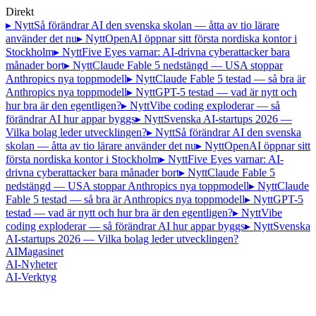
Direkt
▸ Nytt
Så förändrar AI den svenska skolan — åtta av tio lärare
använder det nu
▸ Nytt
OpenAI öppnar sitt första nordiska kontor i
Stockholm
▸ Nytt
Five Eyes varnar: AI-drivna cyberattacker bara
månader bort
▸ Nytt
Claude Fable 5 nedstängd — USA stoppar
Anthropics nya toppmodell
▸ Nytt
Claude Fable 5 testad — så bra är
Anthropics nya toppmodell
▸ Nytt
GPT-5 testad — vad är nytt och
hur bra är den egentligen?
▸ Nytt
Vibe coding exploderar — så
förändrar AI hur appar byggs
▸ Nytt
Svenska AI-startups 2026 —
Vilka bolag leder utvecklingen?
▸ Nytt
Så förändrar AI den svenska
skolan — åtta av tio lärare använder det nu
▸ Nytt
OpenAI öppnar sitt
första nordiska kontor i Stockholm
▸ Nytt
Five Eyes varnar: AI-
drivna cyberattacker bara månader bort
▸ Nytt
Claude Fable 5
nedstängd — USA stoppar Anthropics nya toppmodell
▸ Nytt
Claude
Fable 5 testad — så bra är Anthropics nya toppmodell
▸ Nytt
GPT-5
testad — vad är nytt och hur bra är den egentligen?
▸ Nytt
Vibe
coding exploderar — så förändrar AI hur appar byggs
▸ Nytt
Svenska
AI-startups 2026 — Vilka bolag leder utvecklingen?
AI
Magasinet
AI-Nyheter
AI-Verktyg