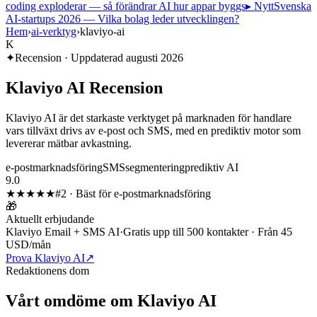
coding exploderar — så förändrar AI hur appar byggs
▸ Nytt
Svenska
AI-startups 2026 — Vilka bolag leder utvecklingen?
Hem
›
ai-verktyg
›
klaviyo-ai
K
✦
Recension · Uppdaterad
augusti 2026
Klaviyo AI
Recension
Klaviyo AI är det starkaste verktyget på marknaden för handlare
vars tillväxt drivs av e-post och SMS, med en prediktiv motor som
levererar mätbar avkastning.
e-postmarknadsföring
SMS
segmentering
prediktiv AI
9.0
★★★★★
#
2
·
Bäst för e-postmarknadsföring
🎁
Aktuellt erbjudande
Klaviyo Email + SMS AI
·
Gratis upp till 500 kontakter · Från 45
USD/mån
Prova Klaviyo AI
↗
Redaktionens dom
Vårt omdöme om
Klaviyo AI