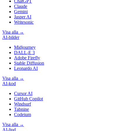
ChatGPT
Claude
Gemini
Jasper AI
Writesonic
Visa alla
→
AI-bilder
Midjourney
DALL-E 3
Adobe Firefly
Stable Diffusion
Leonardo AI
Visa alla
→
AI-kod
Cursor AI
GitHub Copilot
Windsurf
Tabnine
Codeium
Visa alla
→
AI-ljud