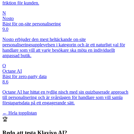
friktion för kunden.
N
Nosto
Bäst för on-site personalisering
9.0
Nosto erbjuder den mest heltäckande on-site
personaliseringsupplevelsen i kategorin och är ett naturligt val för
handlare som vill att varje besökare ska möta en individuellt
anpassad butik.
O
Octane AI
Bäst för zero-party data
8.6
Octane AI har hittat en tydlig nisch med sin quizbaserade approach
till personalisering och är svårslagen för handlare som vill samla
förstapartsdata på ett engagerande sätt.
← Hela topplistan
🏆
Redo att testa
Klaviyo AI
?