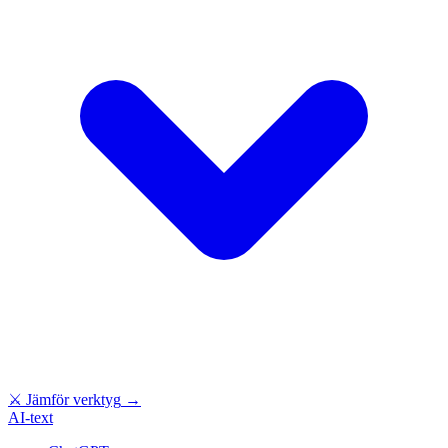
⚔
Jämför verktyg
→
AI-text