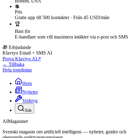
Boston, USA
💲
Pris
Gratis upp till 500 kontakter · Från 45 USD/mån
🏆
Bäst för
E-handlare som vill maximera intäkter via e-post och SMS
🎁 Erbjudande
Klaviyo Email + SMS AI
Prova Klaviyo AI
↗
← Tillbaka
Hela topplistan
Hem
Nyheter
Verktyg
Sök
AI
Magasinet
Svenskt magasin om artificiell intelligens — nyheter, guider och
oberoende verktygsrecensioner.