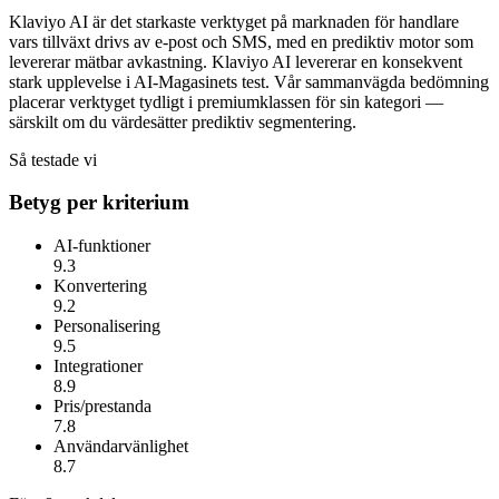
Klaviyo AI är det starkaste verktyget på marknaden för handlare
vars tillväxt drivs av e-post och SMS, med en prediktiv motor som
levererar mätbar avkastning.
Klaviyo AI
levererar en konsekvent
stark upplevelse i AI-Magasinets test. Vår sammanvägda bedömning
placerar verktyget tydligt i premiumklassen för sin kategori —
särskilt om du värdesätter
prediktiv segmentering
.
Så testade vi
Betyg per kriterium
AI-funktioner
9.3
Konvertering
9.2
Personalisering
9.5
Integrationer
8.9
Pris/prestanda
7.8
Användarvänlighet
8.7