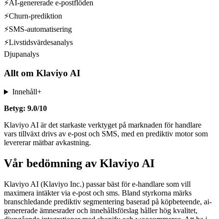
⚡
AI-genererade e-postflöden
⚡
Churn-prediktion
⚡
SMS-automatisering
⚡
Livstidsvärdesanalys
Djupanalys
Allt om
Klaviyo AI
Innehåll
+
Betyg: 9.0/10
Klaviyo AI är det starkaste verktyget på marknaden för handlare
vars tillväxt drivs av e-post och SMS, med en prediktiv motor som
levererar mätbar avkastning.
Vår bedömning av Klaviyo AI
Klaviyo AI (Klaviyo Inc.) passar bäst för e-handlare som vill
maximera intäkter via e-post och sms. Bland styrkorna märks
branschledande prediktiv segmentering baserad på köpbeteende, ai-
genererade ämnesrader och innehållsförslag håller hög kvalitet,