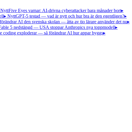
 Nytt
Five Eyes varnar: AI-drivna cyberattacker bara månader bort
▸
ll
▸ Nytt
GPT-5 testad — vad är nytt och hur bra är den egentligen?
▸
förändrar AI den svenska skolan — åtta av tio lärare använder det nu
▸
Fable 5 nedstängd — USA stoppar Anthropics nya toppmodell
▸
e coding exploderar — så förändrar AI hur appar byggs
▸