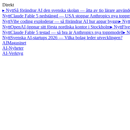
Direkt
▸ Nytt
Så förändrar AI den svenska skolan — åtta av tio lärare använd
Nytt
Claude Fable 5 nedstängd — USA stoppar Anthropics nya toppm
Nytt
Vibe coding exploderar — så förändrar AI hur appar byggs
▸ Nyt
Nytt
OpenAI öppnar sitt första nordiska kontor i Stockholm
▸ Nytt
Five
Nytt
Claude Fable 5 testad — så bra är Anthropics nya toppmodell
▸ N
Nytt
Svenska AI-startups 2026 — Vilka bolag leder utvecklingen?
AI
Magasinet
AI-Nyheter
AI-Verktyg