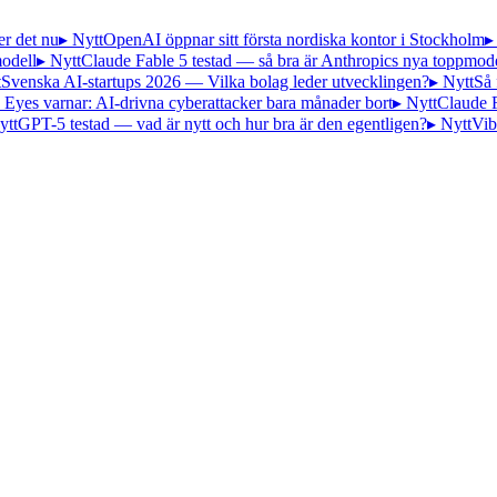
er det nu
▸ Nytt
OpenAI öppnar sitt första nordiska kontor i Stockholm
▸
odell
▸ Nytt
Claude Fable 5 testad — så bra är Anthropics nya toppmode
t
Svenska AI-startups 2026 — Vilka bolag leder utvecklingen?
▸ Nytt
Så 
 Eyes varnar: AI-drivna cyberattacker bara månader bort
▸ Nytt
Claude 
ytt
GPT-5 testad — vad är nytt och hur bra är den egentligen?
▸ Nytt
Vib