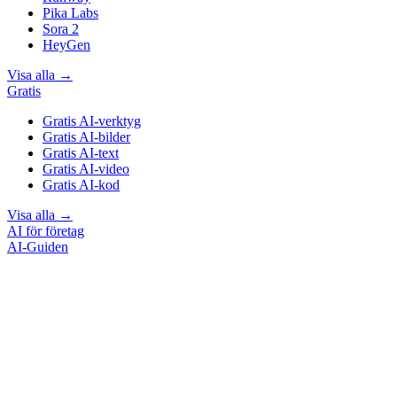
Pika Labs
Sora 2
HeyGen
Visa alla
→
Gratis
Gratis AI-verktyg
Gratis AI-bilder
Gratis AI-text
Gratis AI-video
Gratis AI-kod
Visa alla
→
AI för företag
AI-Guiden