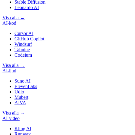
Stable Diffusion
Leonardo AI
Visa alla
→
AI-kod
Cursor AI
GitHub Copilot
Windsurf
Tabnine
Codeium
Visa alla
→
AI-ljud
Suno AI
ElevenLabs
Udio
Mubert
AIVA
Visa alla
→
AI-video
Kling AI
Runway