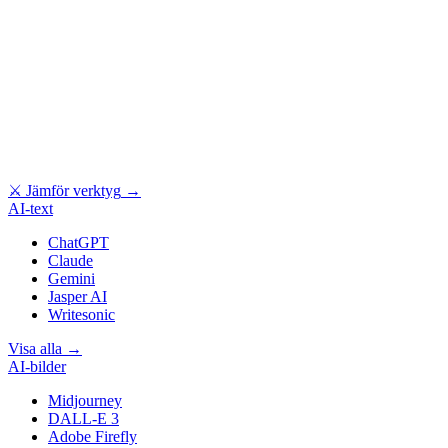
⚔
Jämför verktyg
→
AI-text
ChatGPT
Claude
Gemini
Jasper AI
Writesonic
Visa alla
→
AI-bilder
Midjourney
DALL-E 3
Adobe Firefly