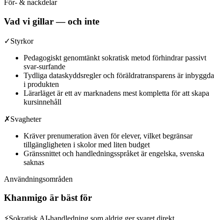
För- & nackdelar
Vad vi gillar — och inte
✓
Styrkor
Pedagogiskt genomtänkt sokratisk metod förhindrar passivt
svar-surfande
Tydliga dataskyddsregler och föräldratransparens är inbyggda
i produkten
Lärarläget är ett av marknadens mest kompletta för att skapa
kursinnehåll
✗
Svagheter
Kräver prenumeration även för elever, vilket begränsar
tillgängligheten i skolor med liten budget
Gränssnittet och handledningsspråket är engelska, svenska
saknas
Användningsområden
Khanmigo
är bäst för
⚡
Sokratisk AI-handledning som aldrig ger svaret direkt