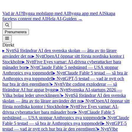
Vad är AI?
Bygga mobilapp med AI
Bygga app med AI
Skapa
faceless content med AI
Hela AI-Guiden
→
Prenumerera
Direkt
▸ Nytt
Så förändrar AI den svenska skolan — åtta av tio lärare
använder det nu
▸ Nytt
OpenAI öppnar sitt första nordiska kontor i
Stockholm
▸ Nytt
Five Eyes varnar: AI-drivna cyberattacker bara
månader bort
▸ Nytt
Claude Fable 5 nedstängd — USA stoppar
Anthropics nya toppmodell
▸ Nytt
Claude Fable 5 testad — så bra är
Anthropics nya toppmodell
▸ Nytt
GPT-5 testad — vad är nytt och
hur bra är den egentligen?
▸ Nytt
Vibe coding exploderar — så
förändrar AI hur appar byggs
▸ Nytt
Svenska AI-startups 2026 —
Vilka bolag leder utvecklingen?
▸ Nytt
Så förändrar AI den svenska
skolan — åtta av tio lärare använder det nu
▸ Nytt
OpenAI öppnar sitt
första nordiska kontor i Stockholm
▸ Nytt
Five Eyes varnar: AI-
drivna cyberattacker bara månader bort
▸ Nytt
Claude Fable 5
nedstängd — USA stoppar Anthropics nya toppmodell
▸ Nytt
Claude
Fable 5 testad — så bra är Anthropics nya toppmodell
▸ Nytt
GPT-5
testad — vad är nytt och hur bra är den egentligen?
▸ Nytt
Vibe