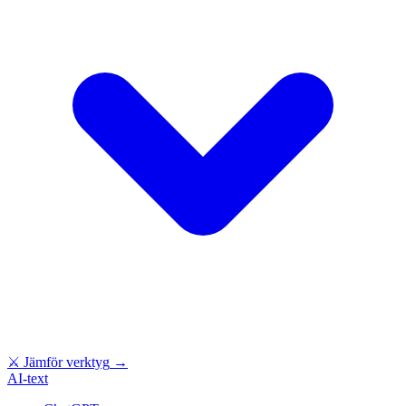
⚔
Jämför verktyg
→
AI-text