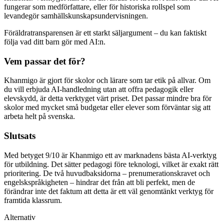
fungerar som medförfattare, eller för historiska rollspel som
levandegör samhällskunskapsundervisningen.
Föräldratransparensen är ett starkt säljargument – du kan faktiskt
följa vad ditt barn gör med AI:n.
Vem passar det för?
Khanmigo är gjort för skolor och lärare som tar etik på allvar. Om
du vill erbjuda AI-handledning utan att offra pedagogik eller
elevskydd, är detta verktyget värt priset. Det passar mindre bra för
skolor med mycket små budgetar eller elever som förväntar sig att
arbeta helt på svenska.
Slutsats
Med betyget 9/10 är Khanmigo ett av marknadens bästa AI-verktyg
för utbildning. Det sätter pedagogi före teknologi, vilket är exakt rätt
prioritering. De två huvudbaksidorna – prenumerationskravet och
engelskspråkigheten – hindrar det från att bli perfekt, men de
förändrar inte det faktum att detta är ett väl genomtänkt verktyg för
framtida klassrum.
Alternativ