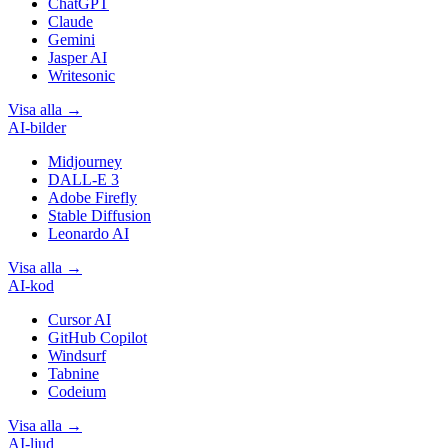
ChatGPT
Claude
Gemini
Jasper AI
Writesonic
Visa alla
→
AI-bilder
Midjourney
DALL-E 3
Adobe Firefly
Stable Diffusion
Leonardo AI
Visa alla
→
AI-kod
Cursor AI
GitHub Copilot
Windsurf
Tabnine
Codeium
Visa alla
→
AI-ljud