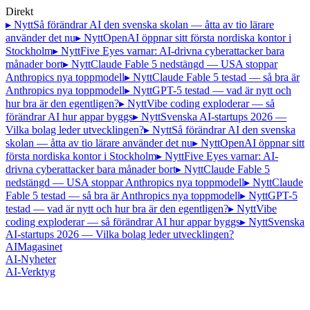
Direkt
▸ Nytt
Så förändrar AI den svenska skolan — åtta av tio lärare
använder det nu
▸ Nytt
OpenAI öppnar sitt första nordiska kontor i
Stockholm
▸ Nytt
Five Eyes varnar: AI-drivna cyberattacker bara
månader bort
▸ Nytt
Claude Fable 5 nedstängd — USA stoppar
Anthropics nya toppmodell
▸ Nytt
Claude Fable 5 testad — så bra är
Anthropics nya toppmodell
▸ Nytt
GPT-5 testad — vad är nytt och
hur bra är den egentligen?
▸ Nytt
Vibe coding exploderar — så
förändrar AI hur appar byggs
▸ Nytt
Svenska AI-startups 2026 —
Vilka bolag leder utvecklingen?
▸ Nytt
Så förändrar AI den svenska
skolan — åtta av tio lärare använder det nu
▸ Nytt
OpenAI öppnar sitt
första nordiska kontor i Stockholm
▸ Nytt
Five Eyes varnar: AI-
drivna cyberattacker bara månader bort
▸ Nytt
Claude Fable 5
nedstängd — USA stoppar Anthropics nya toppmodell
▸ Nytt
Claude
Fable 5 testad — så bra är Anthropics nya toppmodell
▸ Nytt
GPT-5
testad — vad är nytt och hur bra är den egentligen?
▸ Nytt
Vibe
coding exploderar — så förändrar AI hur appar byggs
▸ Nytt
Svenska
AI-startups 2026 — Vilka bolag leder utvecklingen?
AI
Magasinet
AI-Nyheter
AI-Verktyg