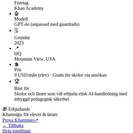
Företag
Khan Academy
🤖
Modell
GPT-4o (anpassad med guardrails)
🗓
Grundat
2023
📍
HQ
Mountain View, USA
💲
Pris
9 USD/mån (elev) · Gratis för skolor via ansökan
🏆
Bäst för
Skolor och lärare som vill erbjuda etisk AI-handledning med
inbyggd pedagogisk säkerhet
🎁 Erbjudande
Khanmigo för elever & lärare
Prova Khanmigo
↗
← Tillbaka
Hela topplistan