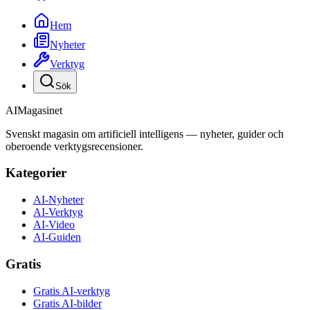
Hem
Nyheter
Verktyg
Sök
AI
Magasinet
Svenskt magasin om artificiell intelligens — nyheter, guider och
oberoende verktygsrecensioner.
Kategorier
AI-Nyheter
AI-Verktyg
AI-Video
AI-Guiden
Gratis
Gratis AI-verktyg
Gratis AI-bilder