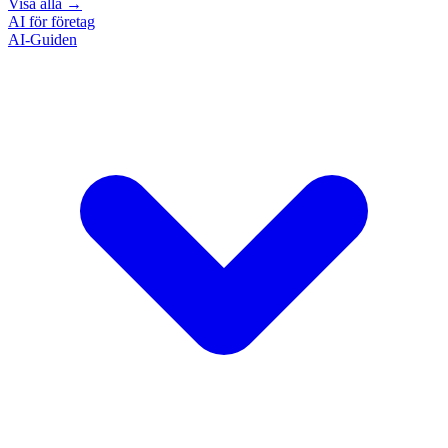
Visa alla
→
AI för företag
AI-Guiden