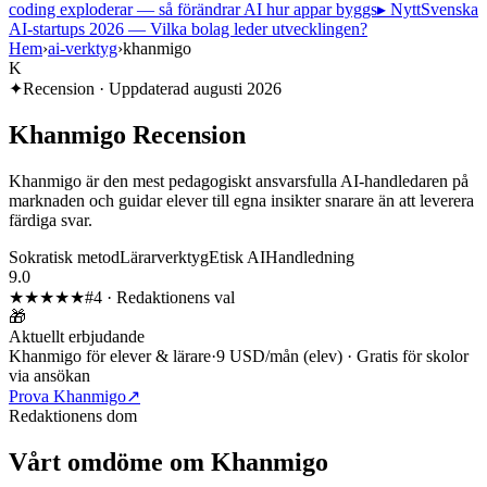
coding exploderar — så förändrar AI hur appar byggs
▸ Nytt
Svenska
AI-startups 2026 — Vilka bolag leder utvecklingen?
Hem
›
ai-verktyg
›
khanmigo
K
✦
Recension · Uppdaterad
augusti 2026
Khanmigo
Recension
Khanmigo är den mest pedagogiskt ansvarsfulla AI-handledaren på
marknaden och guidar elever till egna insikter snarare än att leverera
färdiga svar.
Sokratisk metod
Lärarverktyg
Etisk AI
Handledning
9.0
★★★★★
#
4
·
Redaktionens val
🎁
Aktuellt erbjudande
Khanmigo för elever & lärare
·
9 USD/mån (elev) · Gratis för skolor
via ansökan
Prova Khanmigo
↗
Redaktionens dom
Vårt omdöme om
Khanmigo