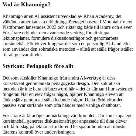
Vad är Khanmigo?
Khanmigo är en AI-assistent utvecklad av Khan Academy, det
välkända amerikanska utbildningsföretaget baserat i Mountain View.
Plattformen lanserades 2023 och riktar sig både till lärare och elever.
För lärare erbjuder den avancerade verktyg för att skapa
lektionsplaner, formulera diskussionsfrågor och genomarbeta
kursinnehål. För elever fungerar det som en personlig AI-handleder
som använder den sokratiska metoden – alltså att ställa frågor istället
för att ge svar direkt.
Styrkan: Pedagogik före allt
Det som särskiljer Khanmigo från andra AI-verktyg är dess
konsekvent genomtänkta pedagogiska design. Den sokratiska
metoden är inte bara ett buzzword här – det är kärnan i hur systemet
fungerar. När en elev frågar något, hjälper Khanmigo eleven att
tänka själv genom att ställa ledande frågor. Detta förhindrar det
passiva svar-surfande som ofta händer med vanliga chattbotar.
För lärare är lärarläget anmärkningsvärt komplett. Du kan skapa eget
kursinnehål, generera diskussionsfrågor anpassade till dina elever
och få förslag på lektionsstrukturer. Det sparar tid utan att minska
lärarens kontroll över undervisningen.