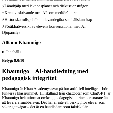
⚡
Lärarhjälp med lektionsplaner och diskussionsfrågor
⚡
Kreativt skrivande med AI som medförfattare
⚡
Historiska rollspel för att levandegöra samhällskunskap
⚡
Föräldraöversikt av elevens konversationer med AI
Djupanalys
Allt om
Khanmigo
Innehåll
+
Betyg: 9.0/10
Khanmigo – AI-handledning med
pedagogisk integritet
Khanmigo är Khan Academys svar på hur artificiell intelligens bör
fungera i klassrummet. Till skillnad från chattbotar som ChatGPT, är
Khanmigo helt utformat omkring pedagogiska principer snarare än
att leverera snabba svar. Det här är inte ett verktyg för elever som
söker genvägar – det är en handledare som faktiskt lär.