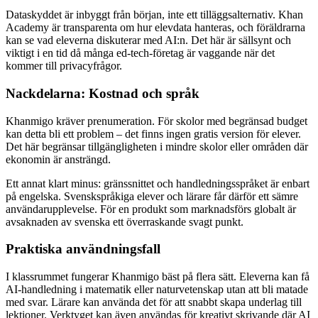
Dataskyddet är inbyggt från början, inte ett tilläggsalternativ. Khan
Academy är transparenta om hur elevdata hanteras, och föräldrarna
kan se vad eleverna diskuterar med AI:n. Det här är sällsynt och
viktigt i en tid då många ed-tech-företag är vaggande när det
kommer till privacyfrågor.
Nackdelarna: Kostnad och språk
Khanmigo kräver prenumeration. För skolor med begränsad budget
kan detta bli ett problem – det finns ingen gratis version för elever.
Det här begränsar tillgängligheten i mindre skolor eller områden där
ekonomin är ansträngd.
Ett annat klart minus: gränssnittet och handledningsspråket är enbart
på engelska. Svenskspråkiga elever och lärare får därför ett sämre
användarupplevelse. För en produkt som marknadsförs globalt är
avsaknaden av svenska ett överraskande svagt punkt.
Praktiska användningsfall
I klassrummet fungerar Khanmigo bäst på flera sätt. Eleverna kan få
AI-handledning i matematik eller naturvetenskap utan att bli matade
med svar. Lärare kan använda det för att snabbt skapa underlag till
lektioner. Verktyget kan även användas för kreativt skrivande där AI