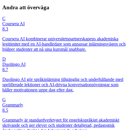
Andra att överväga
C
Coursera AI
8.3
Coursera AI kombinerar universitetspartnerskapens akademiska
legitimitet med en AI-handledare som anpassar inlärningsvägen och
hjälper studenter att nå sina kursmål snabbare.
D
Duolingo AI
8.7
Duolingo AI gör språkinlärning tillgänglig och underhållande med
spelifierade lektioner och AI-drivna konversationsövningar som
håller motivationen uppe dag efter dag.
G
Grammarly
8.5
Grammarly är standardverktyget för engelskspråkigt akademiskt
skrivande och ger elever och studenter detaljerad, pedagogisk