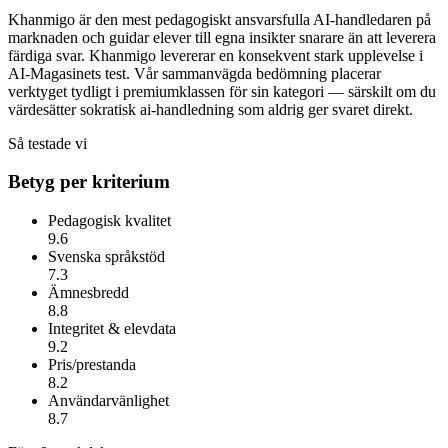
Khanmigo är den mest pedagogiskt ansvarsfulla AI-handledaren på
marknaden och guidar elever till egna insikter snarare än att leverera
färdiga svar.
Khanmigo
levererar en konsekvent stark upplevelse i
AI-Magasinets test. Vår sammanvägda bedömning placerar
verktyget tydligt i premiumklassen för sin kategori — särskilt om du
värdesätter
sokratisk ai-handledning som aldrig ger svaret direkt
.
Så testade vi
Betyg per kriterium
Pedagogisk kvalitet
9.6
Svenska språkstöd
7.3
Ämnesbredd
8.8
Integritet & elevdata
9.2
Pris/prestanda
8.2
Användarvänlighet
8.7