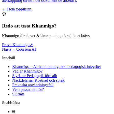
återkoppling direkt i det dokument de arbetar i.
← Hela topplistan
🏆
Redo att testa
Khanmigo
?
Khanmigo för elever & lärare
— inget kreditkort krävs.
Prova Khanmigo
↗
Nästa →
Coursera AI
Innehåll
Khanmigo – AI-handledning med pedagogisk integritet
Vad är Khanmigo?
Styrkan: Pedagogik före allt
Nackdelarna: Kostnad och språk
Praktiska användningsfall
Vem passar det för?
Slutsats
Snabbfakta
🌐