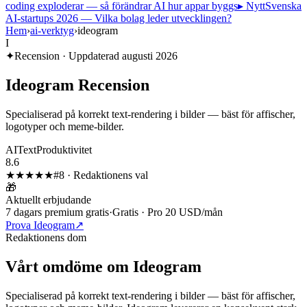
coding exploderar — så förändrar AI hur appar byggs
▸ Nytt
Svenska
AI-startups 2026 — Vilka bolag leder utvecklingen?
Hem
›
ai-verktyg
›
ideogram
I
✦
Recension · Uppdaterad
augusti 2026
Ideogram
Recension
Specialiserad på korrekt text-rendering i bilder — bäst för affischer,
logotyper och meme-bilder.
AI
Text
Produktivitet
8.6
★★★★
★
#
8
·
Redaktionens val
🎁
Aktuellt erbjudande
7 dagars premium gratis
·
Gratis · Pro 20 USD/mån
Prova Ideogram
↗
Redaktionens dom
Vårt omdöme om
Ideogram
Specialiserad på korrekt text-rendering i bilder — bäst för affischer,