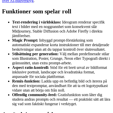
över AI-bildverktyg
.
Funktioner som spelar roll
Text-rendering i världsklass:
Ideogram renderar specifik
text i bilder med en noggrannhet som konsekvent slår
Midjourney, Stable Diffusion och Adobe Firefly i direkta
jämförelser.
Magic Prompt:
Inbyggd prompt-förstärkning som
automatiskt expanderar korta instruktioner till mer detaljerade
beskrivningar utan att du tappar kontroll över slutresultatet.
Stilsättning per generation:
Välj mellan predefinerade stilar
som Illustration, Poster, Grunge, Neon eller Typografi direkt i
gränssnittet, utan extra prompt-arbete.
Aspect ratio-kontroll:
Stöd för ett brett urval av bildformat
inklusive portrait, landscape och kvadratiska format,
anpassade för sociala plattformar.
Remix-funktion:
Ladda upp en befintlig bild och iterera på
den med textpromptar, användbart för att ta ett logotyputkast
vidare utan att börja om från noll.
Offentlig community-feed:
Gratisfunktion som låter dig
studera andras prompts och resultat — ett praktiskt sätt att lära
sig vad som faktiskt fungerar i verktyget.