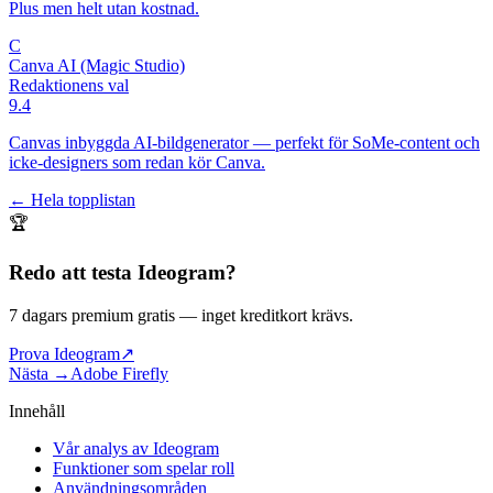
Plus men helt utan kostnad.
C
Canva AI (Magic Studio)
Redaktionens val
9.4
Canvas inbyggda AI-bildgenerator — perfekt för SoMe-content och
icke-designers som redan kör Canva.
← Hela topplistan
🏆
Redo att testa
Ideogram
?
7 dagars premium gratis
— inget kreditkort krävs.
Prova Ideogram
↗
Nästa →
Adobe Firefly
Innehåll
Vår analys av Ideogram
Funktioner som spelar roll
Användningsområden