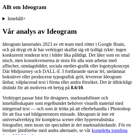
Allt om
Ideogram
Innehåll
+
Vår analys av Ideogram
Ideogram lanserades 2023 av ett team med rötter i Google Brain,
och på drygt ett år har verktyget skaffat sig ett tydligt rykte: ingen
konkurrent renderar text i bilder lika pålitligt. Det låter som en smal
nisch, men konsekvenserna är stora för alla som arbetar med
affischer, omslagsbilder, sociala medier-grafik eller logotypkoncept.
Där Midjourney och DALL-E 3 fortfarande stavar fel, utelämnar
bokstäver eller producerar typografisk gröt, levererar Ideogram
läsbar, välplacerad text i första eller andra försöket. Det är tillräckligt
distinkt för att motivera ett betyg på
8.6/10
.
Verktyget passar bäst för designers, marknadsförare och
innehållsskapare som regelbundet behöver visuellt material med
integrerad text — och som är trötta på att efterbehandla i Photoshop
för att fixa vad bildgeneratorn missade. Ideogram är inte ett
universalverktyg för komplexa scener eller hyperrealistiska
fotografier, men inom sin specialitet är det marknadsledande. För en
bredare jämförelse med andra alternativ, se vår
kompletta topplista