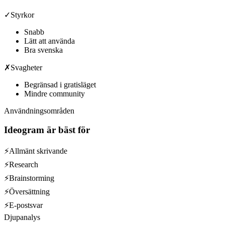
✓
Styrkor
Snabb
Lätt att använda
Bra svenska
✗
Svagheter
Begränsad i gratisläget
Mindre community
Användningsområden
Ideogram
är bäst för
⚡
Allmänt skrivande
⚡
Research
⚡
Brainstorming
⚡
Översättning
⚡
E-postsvar
Djupanalys