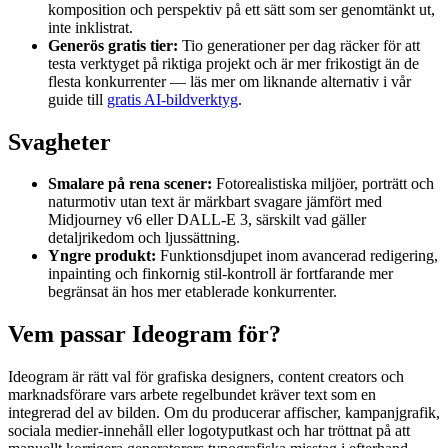
komposition och perspektiv på ett sätt som ser genomtänkt ut,
inte inklistrat.
Generös gratis tier:
Tio generationer per dag räcker för att
testa verktyget på riktiga projekt och är mer frikostigt än de
flesta konkurrenter — läs mer om liknande alternativ i vår
guide till
gratis AI-bildverktyg
.
Svagheter
Smalare på rena scener:
Fotorealistiska miljöer, porträtt och
naturmotiv utan text är märkbart svagare jämfört med
Midjourney v6 eller DALL-E 3, särskilt vad gäller
detaljrikedom och ljussättning.
Yngre produkt:
Funktionsdjupet inom avancerad redigering,
inpainting och finkornig stil-kontroll är fortfarande mer
begränsat än hos mer etablerade konkurrenter.
Vem passar Ideogram för?
Ideogram är rätt val för grafiska designers, content creators och
marknadsförare vars arbete regelbundet kräver text som en
integrerad del av bilden. Om du producerar affischer, kampanjgrafik,
sociala medier-innehåll eller logotyputkast och har tröttnat på att