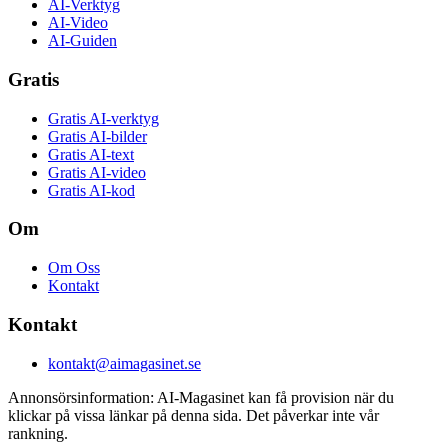
AI-Verktyg
AI-Video
AI-Guiden
Gratis
Gratis AI-verktyg
Gratis AI-bilder
Gratis AI-text
Gratis AI-video
Gratis AI-kod
Om
Om Oss
Kontakt
Kontakt
kontakt@aimagasinet.se
Annonsörsinformation:
AI-Magasinet kan få provision när du
klickar på vissa länkar på denna sida. Det påverkar inte vår
rankning.