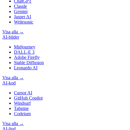
ChatGPT
Claude
Gemini
Jasper AI
Writesonic
Visa alla
→
AI-bilder
Midjourney
DALL-E 3
Adobe Firefly
Stable Diffusion
Leonardo AI
Visa alla
→
AI-kod
Cursor AI
GitHub Copilot
Windsurf
Tabnine
Codeium
Visa alla
→
AI-ljud