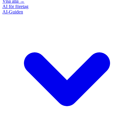
Visa alla
→
AI för företag
AI-Guiden