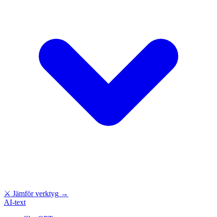
⚔
Jämför verktyg
→
AI-text