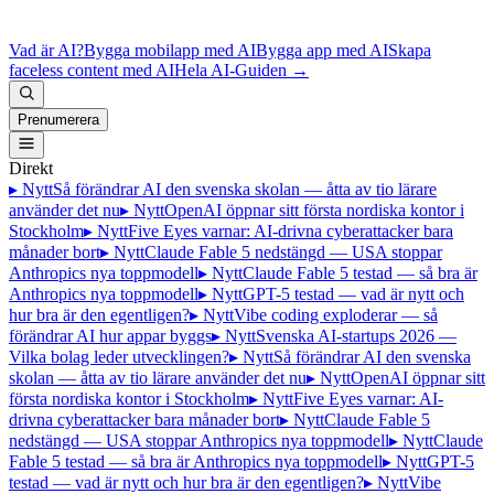
Vad är AI?
Bygga mobilapp med AI
Bygga app med AI
Skapa
faceless content med AI
Hela AI-Guiden
→
Prenumerera
Direkt
▸ Nytt
Så förändrar AI den svenska skolan — åtta av tio lärare
använder det nu
▸ Nytt
OpenAI öppnar sitt första nordiska kontor i
Stockholm
▸ Nytt
Five Eyes varnar: AI-drivna cyberattacker bara
månader bort
▸ Nytt
Claude Fable 5 nedstängd — USA stoppar
Anthropics nya toppmodell
▸ Nytt
Claude Fable 5 testad — så bra är
Anthropics nya toppmodell
▸ Nytt
GPT-5 testad — vad är nytt och
hur bra är den egentligen?
▸ Nytt
Vibe coding exploderar — så
förändrar AI hur appar byggs
▸ Nytt
Svenska AI-startups 2026 —
Vilka bolag leder utvecklingen?
▸ Nytt
Så förändrar AI den svenska
skolan — åtta av tio lärare använder det nu
▸ Nytt
OpenAI öppnar sitt
första nordiska kontor i Stockholm
▸ Nytt
Five Eyes varnar: AI-
drivna cyberattacker bara månader bort
▸ Nytt
Claude Fable 5
nedstängd — USA stoppar Anthropics nya toppmodell
▸ Nytt
Claude
Fable 5 testad — så bra är Anthropics nya toppmodell
▸ Nytt
GPT-5
testad — vad är nytt och hur bra är den egentligen?
▸ Nytt
Vibe