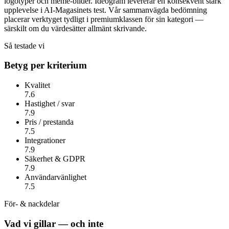
logotyper och meme-bilder.
Ideogram
levererar en konsekvent stark
upplevelse i AI-Magasinets test. Vår sammanvägda bedömning
placerar verktyget tydligt i premiumklassen för sin kategori —
särskilt om du värdesätter
allmänt skrivande
.
Så testade vi
Betyg per kriterium
Kvalitet
7.6
Hastighet / svar
7.9
Pris / prestanda
7.5
Integrationer
7.9
Säkerhet & GDPR
7.9
Användarvänlighet
7.5
För- & nackdelar
Vad vi gillar — och inte