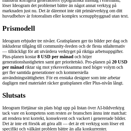
manuellt korrigera generatorers typografiska misstag i efterhand,
löser Ideogram det problemet bättre än något annat verktyg på
marknaden just nu. Det är däremot inte rätt primärverktyg om ditt
huvudbehov är fotorealism eller komplex scenuppbyggnad utan text.
Prismodell
Ideogram erbjuder tre nivåer. Gratisplanen ger tio bilder per dag och
inkluderar tillgång till community-feeden och de flesta stilalternativ
— tillräckligt för att utvärdera verktyget på riktiga arbetsuppgifter.
Plus-planen kostar
8 USD per månad
och höjer
generationshastigheten samt ger prioritetskö. Pro-planen på
20 USD
per månad
riktar sig mot yrkesverksamma med högre volym och
ger fler samtida generationer och kommersiella
användningsrättigheter. För en enstaka designer som inte arbetar
dagligen med materialet räcker gratisplanen eller Plus-nivån långt.
Slutsats
Ideogram förtjänar sin plats högt upp på listan över AI-bildverktyg
tack vare en kompetens som resten av branschen ännu inte matchat:
att rendera text korrekt, konsekvent och vackert i genererade bilder.
Det är inte ett försök att göra allt — det är ett verktyg som löser ett
specifikt och välkänt problem bättre än alla konkurrenter.