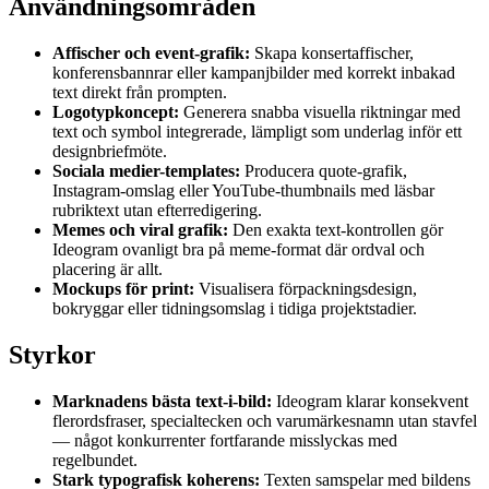
Användningsområden
Affischer och event-grafik:
Skapa konsertaffischer,
konferensbannrar eller kampanjbilder med korrekt inbakad
text direkt från prompten.
Logotypkoncept:
Generera snabba visuella riktningar med
text och symbol integrerade, lämpligt som underlag inför ett
designbriefmöte.
Sociala medier-templates:
Producera quote-grafik,
Instagram-omslag eller YouTube-thumbnails med läsbar
rubriktext utan efterredigering.
Memes och viral grafik:
Den exakta text-kontrollen gör
Ideogram ovanligt bra på meme-format där ordval och
placering är allt.
Mockups för print:
Visualisera förpackningsdesign,
bokryggar eller tidningsomslag i tidiga projektstadier.
Styrkor
Marknadens bästa text-i-bild:
Ideogram klarar konsekvent
flerordsfraser, specialtecken och varumärkesnamn utan stavfel
— något konkurrenter fortfarande misslyckas med
regelbundet.
Stark typografisk koherens:
Texten samspelar med bildens