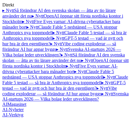
Direkt
▸ Nytt
Så förändrar AI den svenska skolan — åtta av tio lärare
använder det nu
▸ Nytt
OpenAI öppnar sitt första nordiska kontor i
Stockholm
▸ Nytt
Five Eyes varnar: AI-drivna cyberattacker bara
månader bort
▸ Nytt
Claude Fable 5 nedstängd — USA stoppar
Anthropics nya toppmodell
▸ Nytt
Claude Fable 5 testad — så bra är
Anthropics nya toppmodell
▸ Nytt
GPT-5 testad — vad är nytt och
hur bra är den egentligen?
▸ Nytt
Vibe coding exploderar — så
förändrar AI hur appar byggs
▸ Nytt
Svenska AI-startups 2026 —
Vilka bolag leder utvecklingen?
▸ Nytt
Så förändrar AI den svenska
skolan — åtta av tio lärare använder det nu
▸ Nytt
OpenAI öppnar sitt
första nordiska kontor i Stockholm
▸ Nytt
Five Eyes varnar: AI-
drivna cyberattacker bara månader bort
▸ Nytt
Claude Fable 5
nedstängd — USA stoppar Anthropics nya toppmodell
▸ Nytt
Claude
Fable 5 testad — så bra är Anthropics nya toppmodell
▸ Nytt
GPT-5
testad — vad är nytt och hur bra är den egentligen?
▸ Nytt
Vibe
coding exploderar — så förändrar AI hur appar byggs
▸ Nytt
Svenska
AI-startups 2026 — Vilka bolag leder utvecklingen?
AI
Magasinet
AI-Nyheter
AI-Verktyg