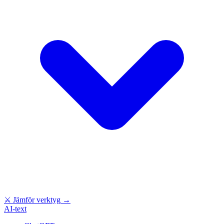
⚔
Jämför verktyg
→
AI-text