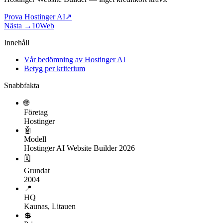
Prova Hostinger AI
↗
Nästa →
10Web
Innehåll
Vår bedömning av Hostinger AI
Betyg per kriterium
Snabbfakta
🌐
Företag
Hostinger
🤖
Modell
Hostinger AI Website Builder 2026
🗓
Grundat
2004
📍
HQ
Kaunas, Litauen
💲