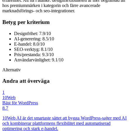
erfarenhet. Att ha i åtanke: designflexibiliteten är mer begränsad än
hos premiummärken i kategorin och färre avancerade
marknadsförings- och seo-integrationer.
Betyg per kriterium
Designfrihet: 7.9/10
AI-generering: 8.5/10
E-handel: 8.0/10
SEO-verktyg: 8.1/10
Pris/prestanda: 9.3/10
Användarvänlighet: 9.1/10
Alternativ
Andra att överväga
1
10Web
Bäst för WordPress
8.7
10Web AI är det smartaste sättet att bygga WordPress-sajter med AI
och kombinerar plattformens flexibilitet med automatiserad
optimering och stark e-handel.