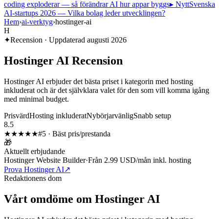
coding exploderar — så förändrar AI hur appar byggs
▸ Nytt
Svenska
AI-startups 2026 — Vilka bolag leder utvecklingen?
Hem
›
ai-verktyg
›
hostinger-ai
H
✦
Recension · Uppdaterad
augusti 2026
Hostinger AI
Recension
Hostinger AI erbjuder det bästa priset i kategorin med hosting
inkluderat och är det självklara valet för den som vill komma igång
med minimal budget.
Prisvärd
Hosting inkluderat
Nybörjarvänlig
Snabb setup
8.5
★★★★
★
#
5
·
Bäst pris/prestanda
🎁
Aktuellt erbjudande
Hostinger Website Builder
·
Från 2.99 USD/mån inkl. hosting
Prova Hostinger AI
↗
Redaktionens dom
Vårt omdöme om
Hostinger AI