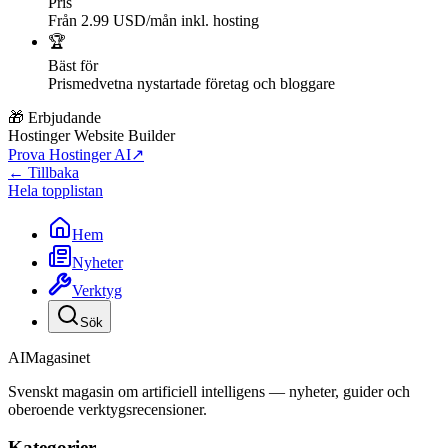
Pris
Från 2.99 USD/mån inkl. hosting
🏆
Bäst för
Prismedvetna nystartade företag och bloggare
🎁 Erbjudande
Hostinger Website Builder
Prova Hostinger AI
↗
← Tillbaka
Hela topplistan
Hem
Nyheter
Verktyg
Sök
AI
Magasinet
Svenskt magasin om artificiell intelligens — nyheter, guider och
oberoende verktygsrecensioner.
Kategorier