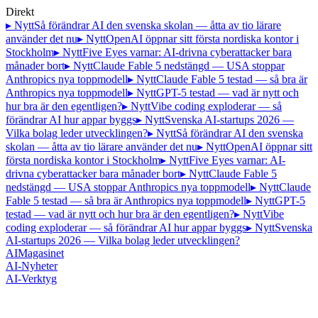
Direkt
▸ Nytt
Så förändrar AI den svenska skolan — åtta av tio lärare
använder det nu
▸ Nytt
OpenAI öppnar sitt första nordiska kontor i
Stockholm
▸ Nytt
Five Eyes varnar: AI-drivna cyberattacker bara
månader bort
▸ Nytt
Claude Fable 5 nedstängd — USA stoppar
Anthropics nya toppmodell
▸ Nytt
Claude Fable 5 testad — så bra är
Anthropics nya toppmodell
▸ Nytt
GPT-5 testad — vad är nytt och
hur bra är den egentligen?
▸ Nytt
Vibe coding exploderar — så
förändrar AI hur appar byggs
▸ Nytt
Svenska AI-startups 2026 —
Vilka bolag leder utvecklingen?
▸ Nytt
Så förändrar AI den svenska
skolan — åtta av tio lärare använder det nu
▸ Nytt
OpenAI öppnar sitt
första nordiska kontor i Stockholm
▸ Nytt
Five Eyes varnar: AI-
drivna cyberattacker bara månader bort
▸ Nytt
Claude Fable 5
nedstängd — USA stoppar Anthropics nya toppmodell
▸ Nytt
Claude
Fable 5 testad — så bra är Anthropics nya toppmodell
▸ Nytt
GPT-5
testad — vad är nytt och hur bra är den egentligen?
▸ Nytt
Vibe
coding exploderar — så förändrar AI hur appar byggs
▸ Nytt
Svenska
AI-startups 2026 — Vilka bolag leder utvecklingen?
AI
Magasinet
AI-Nyheter
AI-Verktyg