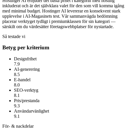
Hostinger AI erbjuder det bästa priset i kategorin med hosting
inkluderat och är det självklara valet för den som vill komma igång
med minimal budget.
Hostinger AI
levererar en konsekvent stark
upplevelse i AI-Magasinets test. Vår sammanvägda bedömning
placerar verktyget tydligt i premiumklassen för sin kategori —
särskilt om du värdesätter
företagswebbplatser för nystartade
.
Så testade vi
Betyg per kriterium
Designfrihet
7.9
AI-generering
8.5
E-handel
8.0
SEO-verktyg
8.1
Pris/prestanda
9.3
Användarvänlighet
9.1
För- & nackdelar