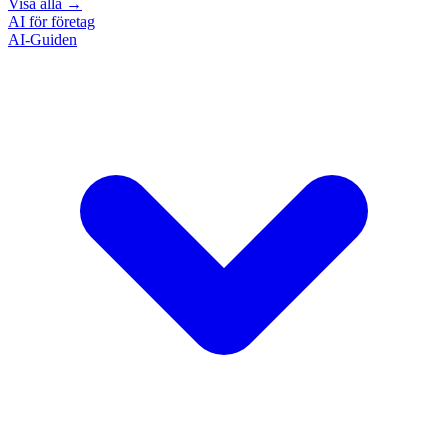
Visa alla
→
AI för företag
AI-Guiden