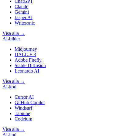
ChatGPT
Claude
Gemini
Jasper AI
Writesonic
Visa alla
→
AI-bilder
Midjourney
DALL-E 3
Adobe Firefly
Stable Diffusion
Leonardo AI
Visa alla
→
AI-kod
Cursor AI
GitHub Copilot
Windsurf
Tabnine
Codeium
Visa alla
→
AI-ljud