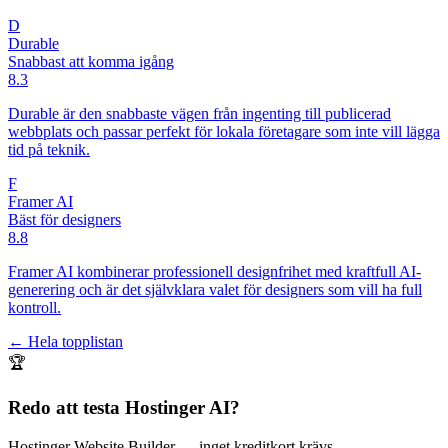
D
Durable
Snabbast att komma igång
8.3
Durable är den snabbaste vägen från ingenting till publicerad
webbplats och passar perfekt för lokala företagare som inte vill lägga
tid på teknik.
F
Framer AI
Bäst för designers
8.8
Framer AI kombinerar professionell designfrihet med kraftfull AI-
generering och är det självklara valet för designers som vill ha full
kontroll.
← Hela topplistan
🏆
Redo att testa
Hostinger AI
?
Hostinger Website Builder
— inget kreditkort krävs.