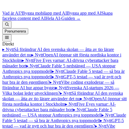
Vad är AI?
Bygga mobilapp med AI
Bygga app med AI
Skapa
faceless content med AI
Hela AI-Guiden
→
Prenumerera
Direkt
▸ Nytt
Så förändrar AI den svenska skolan — åtta av tio lärare
använder det nu
▸ Nytt
OpenAI öppnar sitt första nordiska kontor i
Stockholm
▸ Nytt
Five Eyes varnar: AI-drivna cyberattacker bara
månader bort
▸ Nytt
Claude Fable 5 nedstängd — USA stoppar
Anthropics nya toppmodell
▸ Nytt
Claude Fable 5 testad — så bra är
Anthropics nya toppmodell
▸ Nytt
GPT-5 testad — vad är nytt och
hur bra är den egentligen?
▸ Nytt
Vibe coding exploderar — så
förändrar AI hur appar byggs
▸ Nytt
Svenska AI-startups 2026 —
Vilka bolag leder utvecklingen?
▸ Nytt
Så förändrar AI den svenska
skolan — åtta av tio lärare använder det nu
▸ Nytt
OpenAI öppnar sitt
första nordiska kontor i Stockholm
▸ Nytt
Five Eyes varnar: AI-
drivna cyberattacker bara månader bort
▸ Nytt
Claude Fable 5
nedstängd — USA stoppar Anthropics nya toppmodell
▸ Nytt
Claude
Fable 5 testad — så bra är Anthropics nya toppmodell
▸ Nytt
GPT-5
testad — vad är nytt och hur bra är den egentligen?
▸ Nytt
Vibe