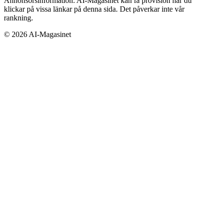
Annonsörsinformation:
AI-Magasinet kan få provision när du
klickar på vissa länkar på denna sida. Det påverkar inte vår
rankning.
©
2026
AI-Magasinet