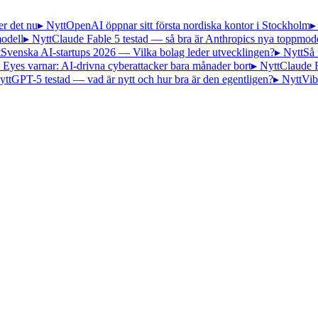
er det nu
▸ Nytt
OpenAI öppnar sitt första nordiska kontor i Stockholm
▸
odell
▸ Nytt
Claude Fable 5 testad — så bra är Anthropics nya toppmode
t
Svenska AI-startups 2026 — Vilka bolag leder utvecklingen?
▸ Nytt
Så 
 Eyes varnar: AI-drivna cyberattacker bara månader bort
▸ Nytt
Claude 
ytt
GPT-5 testad — vad är nytt och hur bra är den egentligen?
▸ Nytt
Vib