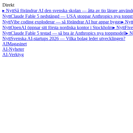
Direkt
▸ Nytt
Så förändrar AI den svenska skolan — åtta av tio lärare använd
Nytt
Claude Fable 5 nedstängd — USA stoppar Anthropics nya toppm
Nytt
Vibe coding exploderar — så förändrar AI hur appar byggs
▸ Nyt
Nytt
OpenAI öppnar sitt första nordiska kontor i Stockholm
▸ Nytt
Five
Nytt
Claude Fable 5 testad — så bra är Anthropics nya toppmodell
▸ N
Nytt
Svenska AI-startups 2026 — Vilka bolag leder utvecklingen?
AI
Magasinet
AI-Nyheter
AI-Verktyg