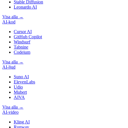
Stable Diffusion
Leonardo AI
Visa alla
→
AI-kod
Cursor AI
GitHub Copilot
Windsurf
Tabnine
Codeium
Visa alla
→
AI-ljud
Suno AI
ElevenLabs
Udio
Mubert
AIVA
Visa alla
→
AI-video
Kling AI
Runway