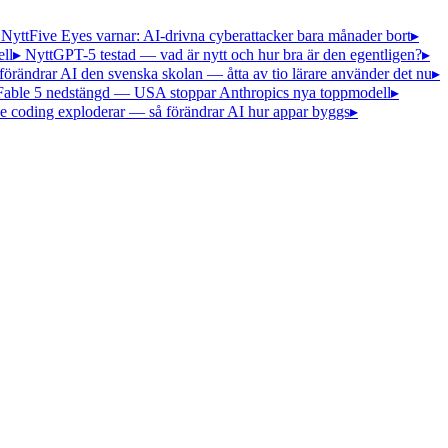
 Nytt
Five Eyes varnar: AI-drivna cyberattacker bara månader bort
▸
ll
▸ Nytt
GPT-5 testad — vad är nytt och hur bra är den egentligen?
▸
förändrar AI den svenska skolan — åtta av tio lärare använder det nu
▸
Fable 5 nedstängd — USA stoppar Anthropics nya toppmodell
▸
e coding exploderar — så förändrar AI hur appar byggs
▸