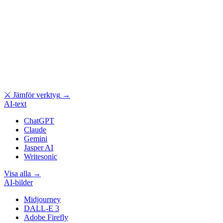
⚔
Jämför verktyg
→
AI-text
ChatGPT
Claude
Gemini
Jasper AI
Writesonic
Visa alla
→
AI-bilder
Midjourney
DALL-E 3
Adobe Firefly