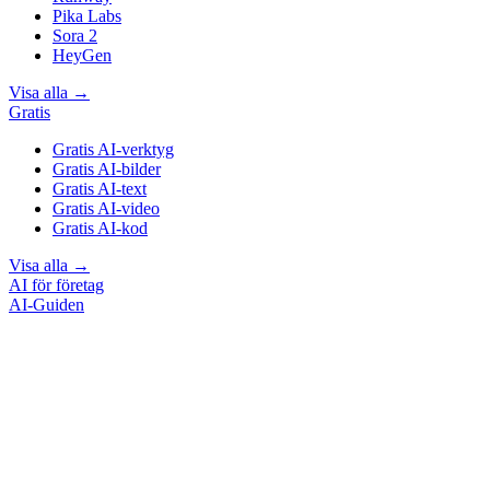
Pika Labs
Sora 2
HeyGen
Visa alla
→
Gratis
Gratis AI-verktyg
Gratis AI-bilder
Gratis AI-text
Gratis AI-video
Gratis AI-kod
Visa alla
→
AI för företag
AI-Guiden