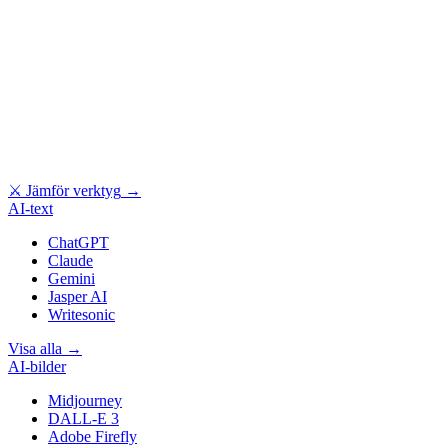
⚔
Jämför verktyg
→
AI-text
ChatGPT
Claude
Gemini
Jasper AI
Writesonic
Visa alla
→
AI-bilder
Midjourney
DALL-E 3
Adobe Firefly