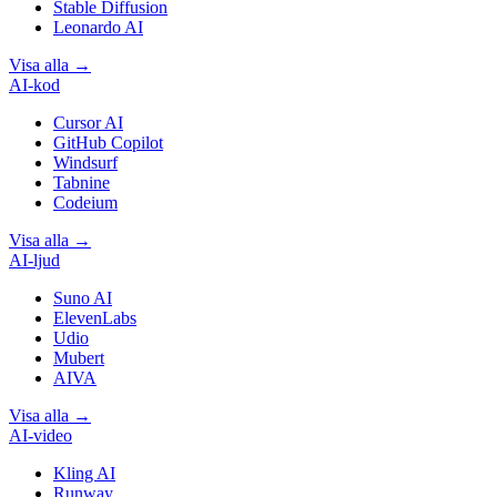
Stable Diffusion
Leonardo AI
Visa alla
→
AI-kod
Cursor AI
GitHub Copilot
Windsurf
Tabnine
Codeium
Visa alla
→
AI-ljud
Suno AI
ElevenLabs
Udio
Mubert
AIVA
Visa alla
→
AI-video
Kling AI
Runway