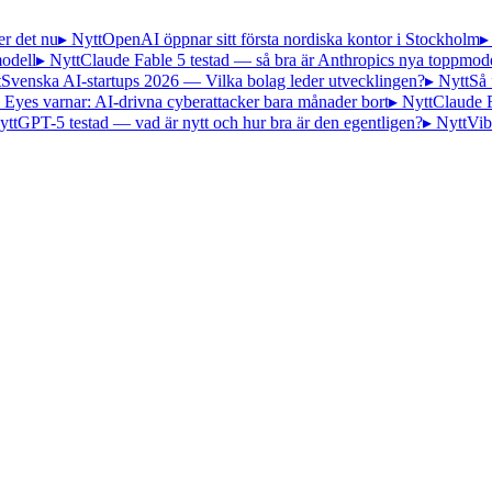
er det nu
▸ Nytt
OpenAI öppnar sitt första nordiska kontor i Stockholm
▸
odell
▸ Nytt
Claude Fable 5 testad — så bra är Anthropics nya toppmode
t
Svenska AI-startups 2026 — Vilka bolag leder utvecklingen?
▸ Nytt
Så 
 Eyes varnar: AI-drivna cyberattacker bara månader bort
▸ Nytt
Claude 
ytt
GPT-5 testad — vad är nytt och hur bra är den egentligen?
▸ Nytt
Vib