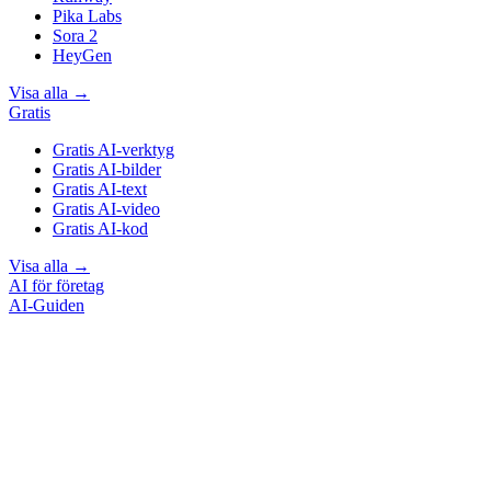
Pika Labs
Sora 2
HeyGen
Visa alla
→
Gratis
Gratis AI-verktyg
Gratis AI-bilder
Gratis AI-text
Gratis AI-video
Gratis AI-kod
Visa alla
→
AI för företag
AI-Guiden