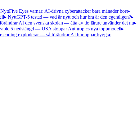
 Nytt
Five Eyes varnar: AI-drivna cyberattacker bara månader bort
▸
ll
▸ Nytt
GPT-5 testad — vad är nytt och hur bra är den egentligen?
▸
förändrar AI den svenska skolan — åtta av tio lärare använder det nu
▸
Fable 5 nedstängd — USA stoppar Anthropics nya toppmodell
▸
e coding exploderar — så förändrar AI hur appar byggs
▸