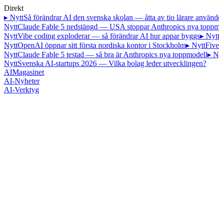
Direkt
▸ Nytt
Så förändrar AI den svenska skolan — åtta av tio lärare använd
Nytt
Claude Fable 5 nedstängd — USA stoppar Anthropics nya toppm
Nytt
Vibe coding exploderar — så förändrar AI hur appar byggs
▸ Nyt
Nytt
OpenAI öppnar sitt första nordiska kontor i Stockholm
▸ Nytt
Five
Nytt
Claude Fable 5 testad — så bra är Anthropics nya toppmodell
▸ N
Nytt
Svenska AI-startups 2026 — Vilka bolag leder utvecklingen?
AI
Magasinet
AI-Nyheter
AI-Verktyg