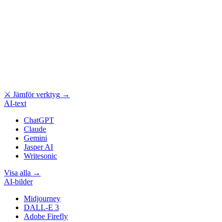
⚔
Jämför verktyg
→
AI-text
ChatGPT
Claude
Gemini
Jasper AI
Writesonic
Visa alla
→
AI-bilder
Midjourney
DALL-E 3
Adobe Firefly