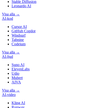
Stable Diffusion
Leonardo AI
Visa alla
→
AI-kod
Cursor AI
GitHub Copilot
Windsurf
Tabnine
Codeium
Visa alla
→
AI-ljud
Suno AI
ElevenLabs
Udio
Mubert
AIVA
Visa alla
→
AI-video
Kling AI
Runway