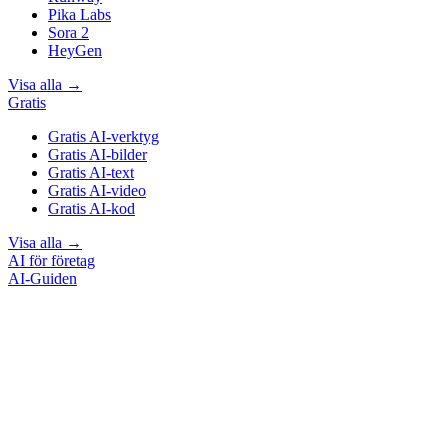
Pika Labs
Sora 2
HeyGen
Visa alla
→
Gratis
Gratis AI-verktyg
Gratis AI-bilder
Gratis AI-text
Gratis AI-video
Gratis AI-kod
Visa alla
→
AI för företag
AI-Guiden