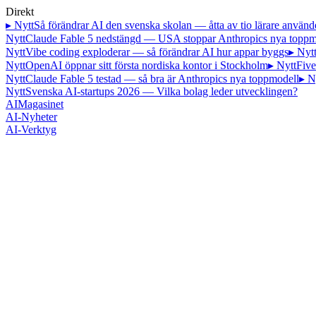
Direkt
▸ Nytt
Så förändrar AI den svenska skolan — åtta av tio lärare använd
Nytt
Claude Fable 5 nedstängd — USA stoppar Anthropics nya toppm
Nytt
Vibe coding exploderar — så förändrar AI hur appar byggs
▸ Nyt
Nytt
OpenAI öppnar sitt första nordiska kontor i Stockholm
▸ Nytt
Five
Nytt
Claude Fable 5 testad — så bra är Anthropics nya toppmodell
▸ N
Nytt
Svenska AI-startups 2026 — Vilka bolag leder utvecklingen?
AI
Magasinet
AI-Nyheter
AI-Verktyg