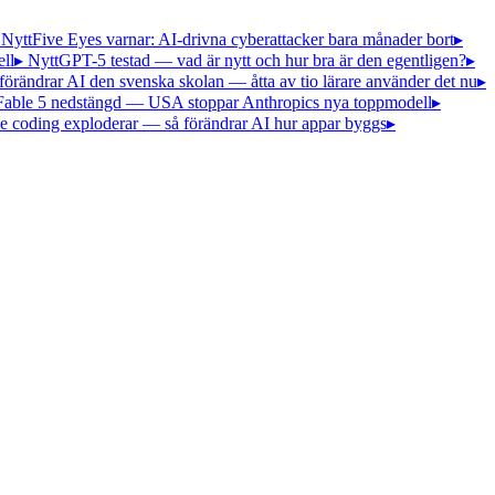
 Nytt
Five Eyes varnar: AI-drivna cyberattacker bara månader bort
▸
ll
▸ Nytt
GPT-5 testad — vad är nytt och hur bra är den egentligen?
▸
förändrar AI den svenska skolan — åtta av tio lärare använder det nu
▸
Fable 5 nedstängd — USA stoppar Anthropics nya toppmodell
▸
e coding exploderar — så förändrar AI hur appar byggs
▸