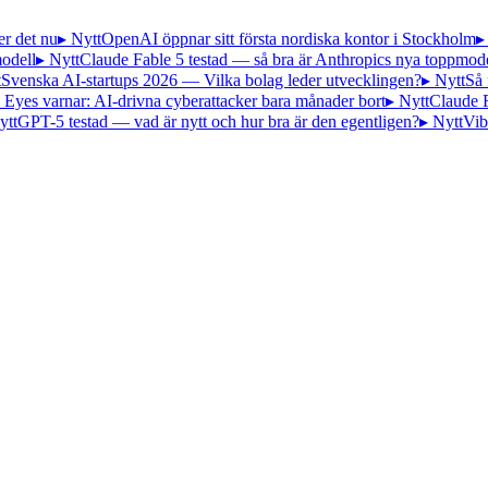
er det nu
▸ Nytt
OpenAI öppnar sitt första nordiska kontor i Stockholm
▸
odell
▸ Nytt
Claude Fable 5 testad — så bra är Anthropics nya toppmode
t
Svenska AI-startups 2026 — Vilka bolag leder utvecklingen?
▸ Nytt
Så 
 Eyes varnar: AI-drivna cyberattacker bara månader bort
▸ Nytt
Claude 
ytt
GPT-5 testad — vad är nytt och hur bra är den egentligen?
▸ Nytt
Vib