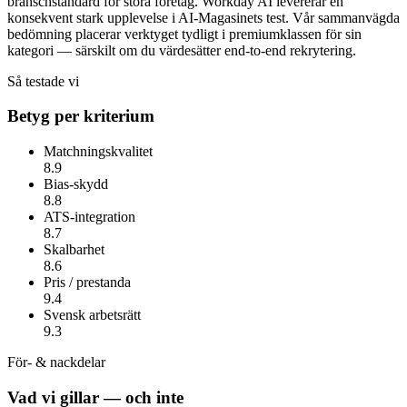
branschstandard för stora företag.
Workday AI
levererar en
konsekvent stark upplevelse i AI-Magasinets test. Vår sammanvägda
bedömning placerar verktyget tydligt i premiumklassen för sin
kategori — särskilt om du värdesätter
end-to-end rekrytering
.
Så testade vi
Betyg per kriterium
Matchningskvalitet
8.9
Bias-skydd
8.8
ATS-integration
8.7
Skalbarhet
8.6
Pris / prestanda
9.4
Svensk arbetsrätt
9.3
För- & nackdelar
Vad vi gillar — och inte