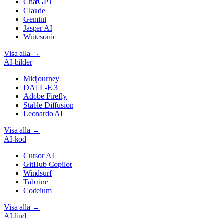
ChatGPT
Claude
Gemini
Jasper AI
Writesonic
Visa alla
→
AI-bilder
Midjourney
DALL-E 3
Adobe Firefly
Stable Diffusion
Leonardo AI
Visa alla
→
AI-kod
Cursor AI
GitHub Copilot
Windsurf
Tabnine
Codeium
Visa alla
→
AI-ljud