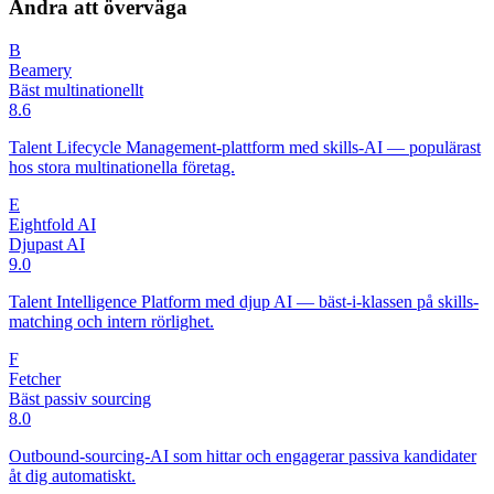
Andra att överväga
B
Beamery
Bäst multinationellt
8.6
Talent Lifecycle Management-plattform med skills-AI — populärast
hos stora multinationella företag.
E
Eightfold AI
Djupast AI
9.0
Talent Intelligence Platform med djup AI — bäst-i-klassen på skills-
matching och intern rörlighet.
F
Fetcher
Bäst passiv sourcing
8.0
Outbound-sourcing-AI som hittar och engagerar passiva kandidater
åt dig automatiskt.