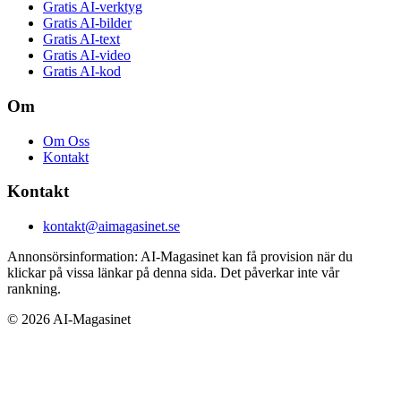
Gratis AI-verktyg
Gratis AI-bilder
Gratis AI-text
Gratis AI-video
Gratis AI-kod
Om
Om Oss
Kontakt
Kontakt
kontakt@aimagasinet.se
Annonsörsinformation:
AI-Magasinet kan få provision när du
klickar på vissa länkar på denna sida. Det påverkar inte vår
rankning.
©
2026
AI-Magasinet