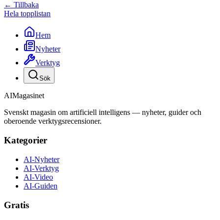
← Tillbaka
Hela topplistan
Hem
Nyheter
Verktyg
Sök
AI
Magasinet
Svenskt magasin om artificiell intelligens — nyheter, guider och
oberoende verktygsrecensioner.
Kategorier
AI-Nyheter
AI-Verktyg
AI-Video
AI-Guiden
Gratis