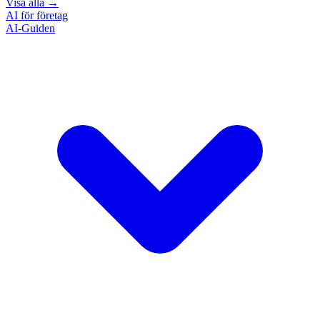
Visa alla
→
AI för företag
AI-Guiden