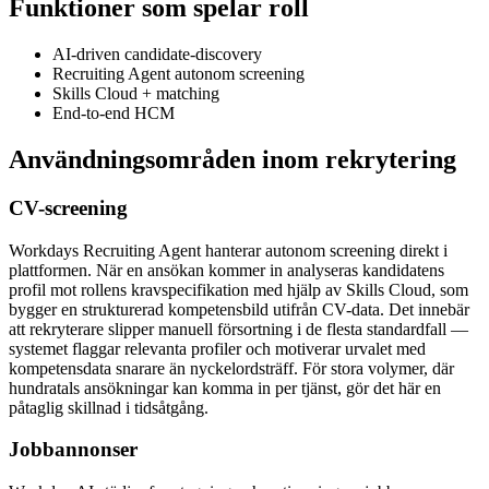
Funktioner som spelar roll
AI-driven candidate-discovery
Recruiting Agent autonom screening
Skills Cloud + matching
End-to-end HCM
Användningsområden inom rekrytering
CV-screening
Workdays Recruiting Agent hanterar autonom screening direkt i
plattformen. När en ansökan kommer in analyseras kandidatens
profil mot rollens kravspecifikation med hjälp av Skills Cloud, som
bygger en strukturerad kompetensbild utifrån CV-data. Det innebär
att rekryterare slipper manuell försortning i de flesta standardfall —
systemet flaggar relevanta profiler och motiverar urvalet med
kompetensdata snarare än nyckelordsträff. För stora volymer, där
hundratals ansökningar kan komma in per tjänst, gör det här en
påtaglig skillnad i tidsåtgång.
Jobbannonser