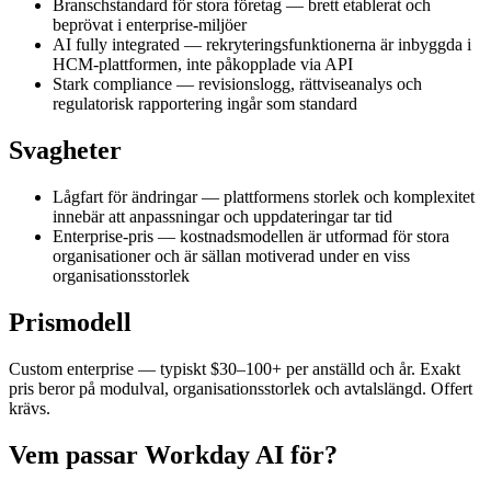
Branschstandard för stora företag — brett etablerat och
beprövat i enterprise-miljöer
AI fully integrated — rekryteringsfunktionerna är inbyggda i
HCM-plattformen, inte påkopplade via API
Stark compliance — revisionslogg, rättviseanalys och
regulatorisk rapportering ingår som standard
Svagheter
Lågfart för ändringar — plattformens storlek och komplexitet
innebär att anpassningar och uppdateringar tar tid
Enterprise-pris — kostnadsmodellen är utformad för stora
organisationer och är sällan motiverad under en viss
organisationsstorlek
Prismodell
Custom enterprise — typiskt $30–100+ per anställd och år. Exakt
pris beror på modulval, organisationsstorlek och avtalslängd. Offert
krävs.
Vem passar Workday AI för?