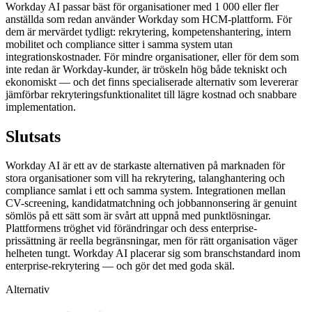
Workday AI passar bäst för organisationer med 1 000 eller fler
anställda som redan använder Workday som HCM-plattform. För
dem är mervärdet tydligt: rekrytering, kompetenshantering, intern
mobilitet och compliance sitter i samma system utan
integrationskostnader. För mindre organisationer, eller för dem som
inte redan är Workday-kunder, är tröskeln hög både tekniskt och
ekonomiskt — och det finns specialiserade alternativ som levererar
jämförbar rekryteringsfunktionalitet till lägre kostnad och snabbare
implementation.
Slutsats
Workday AI är ett av de starkaste alternativen på marknaden för
stora organisationer som vill ha rekrytering, talanghantering och
compliance samlat i ett och samma system. Integrationen mellan
CV-screening, kandidatmatchning och jobbannonsering är genuint
sömlös på ett sätt som är svårt att uppnå med punktlösningar.
Plattformens tröghet vid förändringar och dess enterprise-
prissättning är reella begränsningar, men för rätt organisation väger
helheten tungt. Workday AI placerar sig som branschstandard inom
enterprise-rekrytering — och gör det med goda skäl.
Alternativ