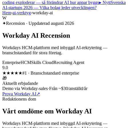
coding exploderar — så förändrar AI hur appar byggs
▸ Nytt
Svenska
AI-startups 2026 — Vilka bolag leder utvecklingen?
Hem
›
ai-verktyg
›
workday-ai
W
✦
Recension · Uppdaterad
augusti 2026
Workday AI
Recension
Workdays HCM-plattform med inbyggd AI-rekrytering —
branschstandard för stora företag.
Enterprise
HCM
Skills Cloud
Recruiting Agent
9.0
★★★★★
#
1
·
Branschstandard enterprise
🎁
Aktuellt erbjudande
Demo via Workday-sales
·
Från ~$30/anställd/år
Prova Workday AI
↗
Redaktionens dom
Vårt omdöme om
Workday AI
Workdays HCM-plattform med inbyggd AI-rekrytering —