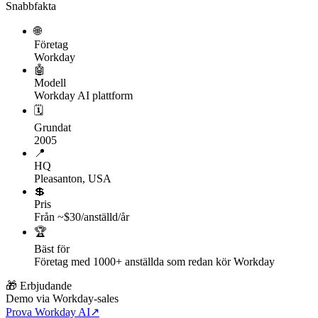
Snabbfakta
🌐
Företag
Workday
🤖
Modell
Workday AI plattform
🗓
Grundat
2005
📍
HQ
Pleasanton, USA
💲
Pris
Från ~$30/anställd/år
🏆
Bäst för
Företag med 1000+ anställda som redan kör Workday
🎁 Erbjudande
Demo via Workday-sales
Prova Workday AI
↗