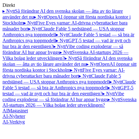
Direkt
▸ Nytt
Så förändrar AI den svenska skolan — åtta av tio lärare
använder det nu
▸ Nytt
OpenAI öppnar sitt första nordiska kontor i
Stockholm
▸ Nytt
Five Eyes varnar: AI-drivna cyberattacker bara
månader bort
▸ Nytt
Claude Fable 5 nedstängd — USA stoppar
Anthropics nya toppmodell
▸ Nytt
Claude Fable 5 testad — så bra är
Anthropics nya toppmodell
▸ Nytt
GPT-5 testad — vad är nytt och
hur bra är den egentligen?
▸ Nytt
Vibe coding exploderar — så
förändrar AI hur appar byggs
▸ Nytt
Svenska AI-startups 2026 —
Vilka bolag leder utvecklingen?
▸ Nytt
Så förändrar AI den svenska
skolan — åtta av tio lärare använder det nu
▸ Nytt
OpenAI öppnar sitt
första nordiska kontor i Stockholm
▸ Nytt
Five Eyes varnar: AI-
drivna cyberattacker bara månader bort
▸ Nytt
Claude Fable 5
nedstängd — USA stoppar Anthropics nya toppmodell
▸ Nytt
Claude
Fable 5 testad — så bra är Anthropics nya toppmodell
▸ Nytt
GPT-5
testad — vad är nytt och hur bra är den egentligen?
▸ Nytt
Vibe
coding exploderar — så förändrar AI hur appar byggs
▸ Nytt
Svenska
AI-startups 2026 — Vilka bolag leder utvecklingen?
AI
Magasinet
AI-Nyheter
AI-Verktyg