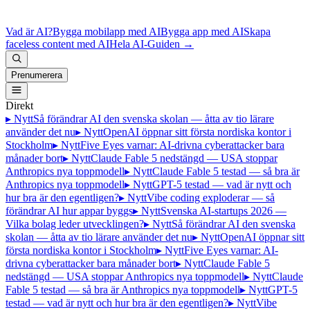
Vad är AI?
Bygga mobilapp med AI
Bygga app med AI
Skapa
faceless content med AI
Hela AI-Guiden
→
Prenumerera
Direkt
▸ Nytt
Så förändrar AI den svenska skolan — åtta av tio lärare
använder det nu
▸ Nytt
OpenAI öppnar sitt första nordiska kontor i
Stockholm
▸ Nytt
Five Eyes varnar: AI-drivna cyberattacker bara
månader bort
▸ Nytt
Claude Fable 5 nedstängd — USA stoppar
Anthropics nya toppmodell
▸ Nytt
Claude Fable 5 testad — så bra är
Anthropics nya toppmodell
▸ Nytt
GPT-5 testad — vad är nytt och
hur bra är den egentligen?
▸ Nytt
Vibe coding exploderar — så
förändrar AI hur appar byggs
▸ Nytt
Svenska AI-startups 2026 —
Vilka bolag leder utvecklingen?
▸ Nytt
Så förändrar AI den svenska
skolan — åtta av tio lärare använder det nu
▸ Nytt
OpenAI öppnar sitt
första nordiska kontor i Stockholm
▸ Nytt
Five Eyes varnar: AI-
drivna cyberattacker bara månader bort
▸ Nytt
Claude Fable 5
nedstängd — USA stoppar Anthropics nya toppmodell
▸ Nytt
Claude
Fable 5 testad — så bra är Anthropics nya toppmodell
▸ Nytt
GPT-5
testad — vad är nytt och hur bra är den egentligen?
▸ Nytt
Vibe