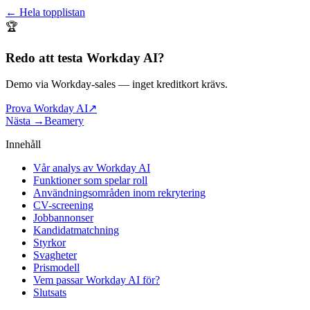
← Hela topplistan
🏆
Redo att testa
Workday AI
?
Demo via Workday-sales
— inget kreditkort krävs.
Prova Workday AI
↗
Nästa →
Beamery
Innehåll
Vår analys av Workday AI
Funktioner som spelar roll
Användningsområden inom rekrytering
CV-screening
Jobbannonser
Kandidatmatchning
Styrkor
Svagheter
Prismodell
Vem passar Workday AI för?
Slutsats