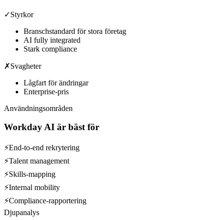
✓
Styrkor
Branschstandard för stora företag
AI fully integrated
Stark compliance
✗
Svagheter
Lågfart för ändringar
Enterprise-pris
Användningsområden
Workday AI
är bäst för
⚡
End-to-end rekrytering
⚡
Talent management
⚡
Skills-mapping
⚡
Internal mobility
⚡
Compliance-rapportering
Djupanalys