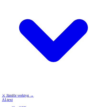
⚔
Jämför verktyg
→
AI-text