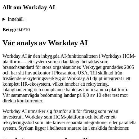
Allt om
Workday AI
Innehåll
+
Betyg: 9.0/10
Vår analys av Workday AI
Workday AI är den inbyggda AI-funktionaliteten i Workdays HCM-
plattform — ett system som sedan länge betraktas som
branschstandard för stora organisationer. Verktyget grundades 2005
och har sitt huvudkontor i Pleasanton, USA. Till skillnad från
fristående rekryteringsverktyg är Workday AI djupt integrerat i ett
komplett HR-ekosystem, vilket innebär att rekrytering,
talanghantering och compliance hanteras inom samma plattform.
Vår sammanvägda bedömning landar på 9,0 av 10 efter test mot
direkta konkurrenter.
Workday AI utmärker sig framför allt för företag som redan
investerat i Workday som HCM-plattform och behöver ett
rekryteringsstöd som inte kräver separata integrationer eller parallella
system. Styrkan ligger i helheten snarare än i enskilda funktioner.