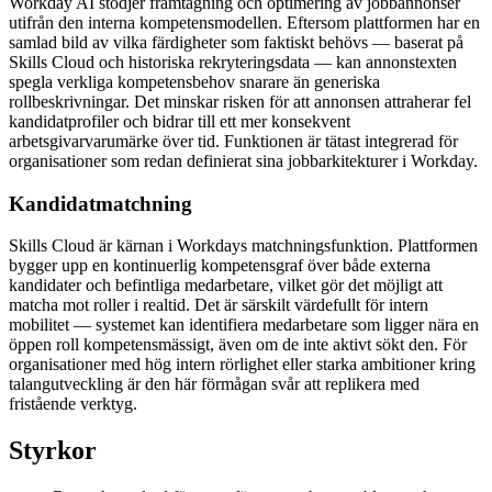
Workday AI stödjer framtagning och optimering av jobbannonser
utifrån den interna kompetensmodellen. Eftersom plattformen har en
samlad bild av vilka färdigheter som faktiskt behövs — baserat på
Skills Cloud och historiska rekryteringsdata — kan annonstexten
spegla verkliga kompetensbehov snarare än generiska
rollbeskrivningar. Det minskar risken för att annonsen attraherar fel
kandidatprofiler och bidrar till ett mer konsekvent
arbetsgivarvarumärke över tid. Funktionen är tätast integrerad för
organisationer som redan definierat sina jobbarkitekturer i Workday.
Kandidatmatchning
Skills Cloud är kärnan i Workdays matchningsfunktion. Plattformen
bygger upp en kontinuerlig kompetensgraf över både externa
kandidater och befintliga medarbetare, vilket gör det möjligt att
matcha mot roller i realtid. Det är särskilt värdefullt för intern
mobilitet — systemet kan identifiera medarbetare som ligger nära en
öppen roll kompetensmässigt, även om de inte aktivt sökt den. För
organisationer med hög intern rörlighet eller starka ambitioner kring
talangutveckling är den här förmågan svår att replikera med
fristående verktyg.
Styrkor