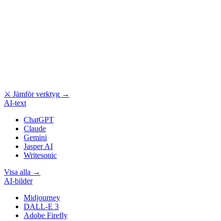
⚔
Jämför verktyg
→
AI-text
ChatGPT
Claude
Gemini
Jasper AI
Writesonic
Visa alla
→
AI-bilder
Midjourney
DALL-E 3
Adobe Firefly