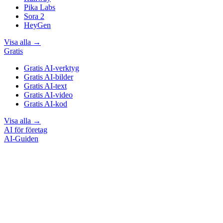
Pika Labs
Sora 2
HeyGen
Visa alla
→
Gratis
Gratis AI-verktyg
Gratis AI-bilder
Gratis AI-text
Gratis AI-video
Gratis AI-kod
Visa alla
→
AI för företag
AI-Guiden