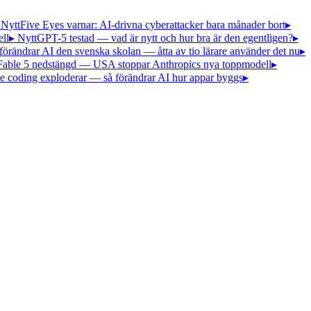
 Nytt
Five Eyes varnar: AI-drivna cyberattacker bara månader bort
▸
ll
▸ Nytt
GPT-5 testad — vad är nytt och hur bra är den egentligen?
▸
förändrar AI den svenska skolan — åtta av tio lärare använder det nu
▸
Fable 5 nedstängd — USA stoppar Anthropics nya toppmodell
▸
e coding exploderar — så förändrar AI hur appar byggs
▸