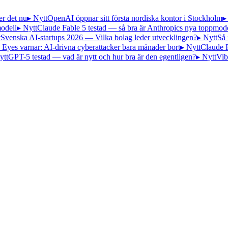
er det nu
▸ Nytt
OpenAI öppnar sitt första nordiska kontor i Stockholm
▸
odell
▸ Nytt
Claude Fable 5 testad — så bra är Anthropics nya toppmode
t
Svenska AI-startups 2026 — Vilka bolag leder utvecklingen?
▸ Nytt
Så 
 Eyes varnar: AI-drivna cyberattacker bara månader bort
▸ Nytt
Claude 
ytt
GPT-5 testad — vad är nytt och hur bra är den egentligen?
▸ Nytt
Vib