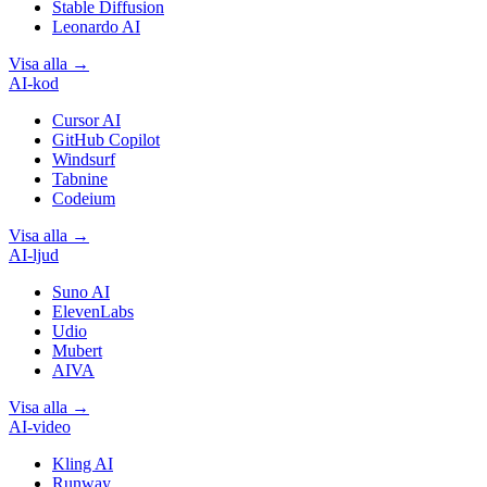
Stable Diffusion
Leonardo AI
Visa alla
→
AI-kod
Cursor AI
GitHub Copilot
Windsurf
Tabnine
Codeium
Visa alla
→
AI-ljud
Suno AI
ElevenLabs
Udio
Mubert
AIVA
Visa alla
→
AI-video
Kling AI
Runway