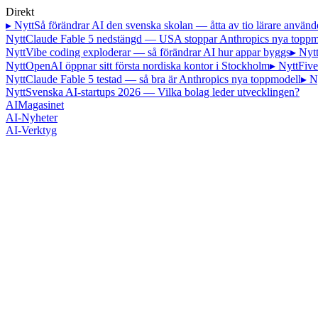
Direkt
▸ Nytt
Så förändrar AI den svenska skolan — åtta av tio lärare använd
Nytt
Claude Fable 5 nedstängd — USA stoppar Anthropics nya toppm
Nytt
Vibe coding exploderar — så förändrar AI hur appar byggs
▸ Nyt
Nytt
OpenAI öppnar sitt första nordiska kontor i Stockholm
▸ Nytt
Five
Nytt
Claude Fable 5 testad — så bra är Anthropics nya toppmodell
▸ N
Nytt
Svenska AI-startups 2026 — Vilka bolag leder utvecklingen?
AI
Magasinet
AI-Nyheter
AI-Verktyg