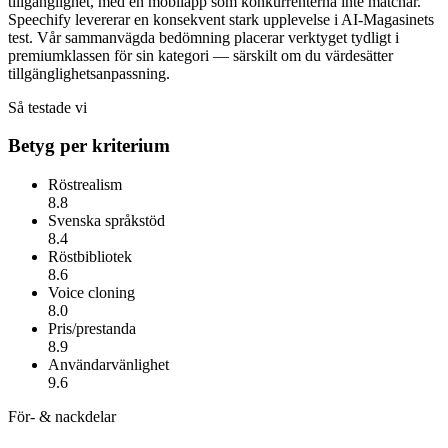
tillgänglighet, med en mobilapp som konkurrenterna inte matchar.
Speechify
levererar en konsekvent stark upplevelse i AI-Magasinets
test. Vår sammanvägda bedömning placerar verktyget tydligt i
premiumklassen för sin kategori — särskilt om du värdesätter
tillgänglighetsanpassning
.
Så testade vi
Betyg per kriterium
Röstrealism
8.8
Svenska språkstöd
8.4
Röstbibliotek
8.6
Voice cloning
8.0
Pris/prestanda
8.9
Användarvänlighet
9.6
För- & nackdelar