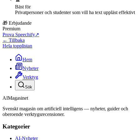
Bäst för
Privatpersoner och studenter som vill ha text uppläst effektivt
🎁 Erbjudande
Premium
Prova Speechify
↗
← Tillbaka
Hela topplistan
Hem
Nyheter
Verktyg
Sök
AI
Magasinet
Svenskt magasin om artificiell intelligens — nyheter, guider och
oberoende verktygsrecensioner.
Kategorier
AI-Nyheter