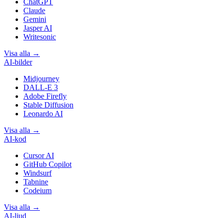
ChatGPT
Claude
Gemini
Jasper AI
Writesonic
Visa alla
→
AI-bilder
Midjourney
DALL-E 3
Adobe Firefly
Stable Diffusion
Leonardo AI
Visa alla
→
AI-kod
Cursor AI
GitHub Copilot
Windsurf
Tabnine
Codeium
Visa alla
→
AI-ljud