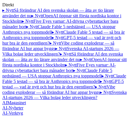
Direkt
▸ Nytt
Så förändrar AI den svenska skolan — åtta av tio lärare
använder det nu
▸ Nytt
OpenAI öppnar sitt första nordiska kontor i
Stockholm
▸ Nytt
Five Eyes varnar: AI-drivna cyberattacker bara
månader bort
▸ Nytt
Claude Fable 5 nedstängd — USA stoppar
Anthropics nya toppmodell
▸ Nytt
Claude Fable 5 testad — så bra är
Anthropics nya toppmodell
▸ Nytt
GPT-5 testad — vad är nytt och
hur bra är den egentligen?
▸ Nytt
Vibe coding exploderar — så
förändrar AI hur appar byggs
▸ Nytt
Svenska AI-startups 2026 —
Vilka bolag leder utvecklingen?
▸ Nytt
Så förändrar AI den svenska
skolan — åtta av tio lärare använder det nu
▸ Nytt
OpenAI öppnar sitt
första nordiska kontor i Stockholm
▸ Nytt
Five Eyes varnar: AI-
drivna cyberattacker bara månader bort
▸ Nytt
Claude Fable 5
nedstängd — USA stoppar Anthropics nya toppmodell
▸ Nytt
Claude
Fable 5 testad — så bra är Anthropics nya toppmodell
▸ Nytt
GPT-5
testad — vad är nytt och hur bra är den egentligen?
▸ Nytt
Vibe
coding exploderar — så förändrar AI hur appar byggs
▸ Nytt
Svenska
AI-startups 2026 — Vilka bolag leder utvecklingen?
AI
Magasinet
AI-Nyheter
AI-Verktyg