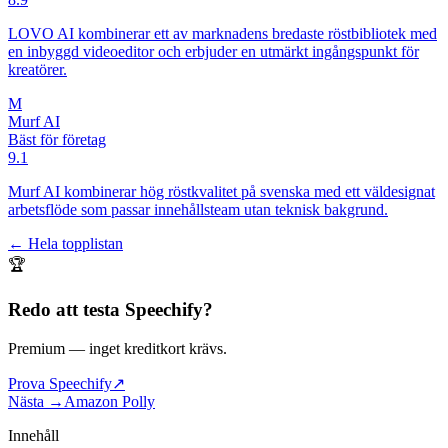
LOVO AI kombinerar ett av marknadens bredaste röstbibliotek med
en inbyggd videoeditor och erbjuder en utmärkt ingångspunkt för
kreatörer.
M
Murf AI
Bäst för företag
9.1
Murf AI kombinerar hög röstkvalitet på svenska med ett väldesignat
arbetsflöde som passar innehållsteam utan teknisk bakgrund.
← Hela topplistan
🏆
Redo att testa
Speechify
?
Premium
— inget kreditkort krävs.
Prova Speechify
↗
Nästa →
Amazon Polly
Innehåll