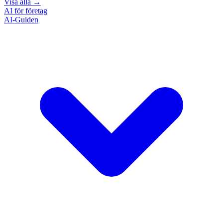
Visa alla
→
AI för företag
AI-Guiden