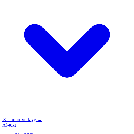
⚔
Jämför verktyg
→
AI-text