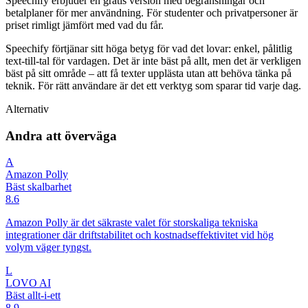
Speechify erbjuder en gratis version med begränsningar och
betalplaner för mer användning. För studenter och privatpersoner är
priset rimligt jämfört med vad du får.
Speechify förtjänar sitt höga betyg för vad det lovar: enkel, pålitlig
text-till-tal för vardagen. Det är inte bäst på allt, men det är verkligen
bäst på sitt område – att få texter upplästa utan att behöva tänka på
teknik. För rätt användare är det ett verktyg som sparar tid varje dag.
Alternativ
Andra att överväga
A
Amazon Polly
Bäst skalbarhet
8.6
Amazon Polly är det säkraste valet för storskaliga tekniska
integrationer där driftstabilitet och kostnadseffektivitet vid hög
volym väger tyngst.
L
LOVO AI
Bäst allt-i-ett
8.9