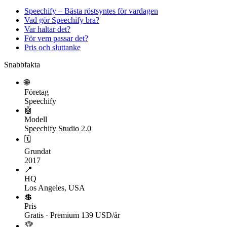
Speechify – Bästa röstsyntes för vardagen
Vad gör Speechify bra?
Var haltar det?
För vem passar det?
Pris och sluttanke
Snabbfakta
🌐
Företag
Speechify
🤖
Modell
Speechify Studio 2.0
🗓
Grundat
2017
📍
HQ
Los Angeles, USA
💲
Pris
Gratis · Premium 139 USD/år
🏆