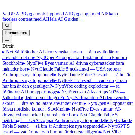
Vad är AI?
Bygga mobilapp med AI
Bygga app med AI
Skapa
faceless content med AI
Hela AI-Guiden
→
Prenumerera
Direkt
▸ Nytt
Så förändrar AI den svenska skolan — åtta av tio lärare
använder det nu
▸ Nytt
OpenAI öppnar sitt första nordiska kontor i
Stockholm
▸ Nytt
Five Eyes varnar: AI-drivna cyberattacker bara
månader bort
▸ Nytt
Claude Fable 5 nedstängd — USA stoppar
Anthropics nya toppmodell
▸ Nytt
Claude Fable 5 testad — så bra är
Anthropics nya toppmodell
▸ Nytt
GPT-5 testad — vad är nytt och
hur bra är den egentligen?
▸ Nytt
Vibe coding exploderar — så
förändrar AI hur appar byggs
▸ Nytt
Svenska AI-startups 2026 —
Vilka bolag leder utvecklingen?
▸ Nytt
Så förändrar AI den svenska
skolan — åtta av tio lärare använder det nu
▸ Nytt
OpenAI öppnar sitt
första nordiska kontor i Stockholm
▸ Nytt
Five Eyes varnar: AI-
drivna cyberattacker bara månader bort
▸ Nytt
Claude Fable 5
nedstängd — USA stoppar Anthropics nya toppmodell
▸ Nytt
Claude
Fable 5 testad — så bra är Anthropics nya toppmodell
▸ Nytt
GPT-5
testad — vad är nytt och hur bra är den egentligen?
▸ Nytt
Vibe