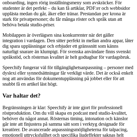
onboarding, ingen rörig inställningsmeny som avskräcker. För
studenter är det perfekt – du kan få artiklar, PDF:er och webbsidor
upplästa medan du går, åker eller tränar. Prestandan per krona är
stark för privatpersoner; du får många röster och språk utan att
behöva betala studio-priser.
Mobilappen är överlägsen sina konkurrenter när det gäller
integration i vardagen. Den sitter perfekt in mellan andra appar, låter
dig spara uppläsningar och erbjuder ett gränssnitt som känns
naturligt snarare än klumpigt. För svenska användare finns svenskt
språkstöd, och rösternas kvalitet är helt godtagbar för vardagsbruk.
Speechify fungerar väl för tillgänglighetsanpassning – personer med
dyslexi eller synnedsättningar får verkligt värde. Det är också enkelt
nog att användas för dokumentuppläsning på jobbet eller för att
snabbt få en artikel läst högt.
Var haltar det?
Begränsningen är klar: Speechify är inte gjort för professionell
röstproduktion. Om du vill skapa en podcast med studio-kvalitet,
behöver du något annat. Rösternas timing, intonation och känslor
går inte att finjustera på samma sätt som i verktyg designade för
kreatörer. De avancerade anpassningsmöjligheterna för talpacing,
emotionell uttrycksfullhet och specifika ljudeffekter saknas helt