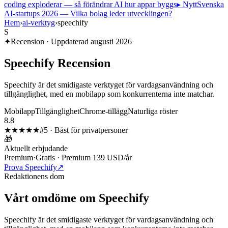
coding exploderar — så förändrar AI hur appar byggs
▸ Nytt
Svenska
AI-startups 2026 — Vilka bolag leder utvecklingen?
Hem
›
ai-verktyg
›
speechify
S
✦
Recension · Uppdaterad
augusti 2026
Speechify
Recension
Speechify är det smidigaste verktyget för vardagsanvändning och
tillgänglighet, med en mobilapp som konkurrenterna inte matchar.
Mobilapp
Tillgänglighet
Chrome-tillägg
Naturliga röster
8.8
★★★★
★
#
5
·
Bäst för privatpersoner
🎁
Aktuellt erbjudande
Premium
·
Gratis · Premium 139 USD/år
Prova Speechify
↗
Redaktionens dom
Vårt omdöme om
Speechify
Speechify är det smidigaste verktyget för vardagsanvändning och