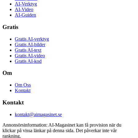
AI-Verktyg
AI-Video
AI-Guiden
Gratis
Gratis AI-verktyg
Gratis AI-bilder
Gratis AI-text
Gratis AI-video
Gratis AI-kod
Om
Om Oss
Kontakt
Kontakt
kontakt@aimagasinet.se
Annonsörsinformation:
AI-Magasinet kan få provision när du
klickar på vissa länkar på denna sida. Det påverkar inte vår
rankning.