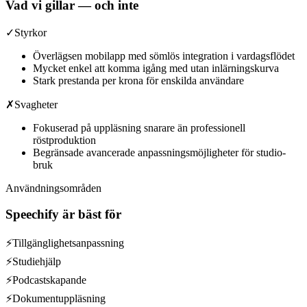
Vad vi gillar — och inte
✓
Styrkor
Överlägsen mobilapp med sömlös integration i vardagsflödet
Mycket enkel att komma igång med utan inlärningskurva
Stark prestanda per krona för enskilda användare
✗
Svagheter
Fokuserad på uppläsning snarare än professionell
röstproduktion
Begränsade avancerade anpassningsmöjligheter för studio-
bruk
Användningsområden
Speechify
är bäst för
⚡
Tillgänglighetsanpassning
⚡
Studiehjälp
⚡
Podcastskapande
⚡
Dokumentuppläsning