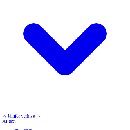
⚔
Jämför verktyg
→
AI-text