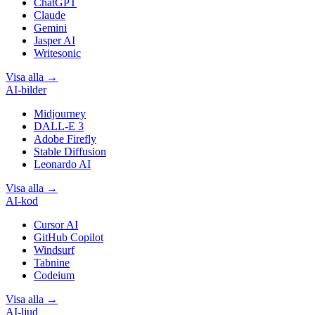
ChatGPT
Claude
Gemini
Jasper AI
Writesonic
Visa alla
→
AI-bilder
Midjourney
DALL-E 3
Adobe Firefly
Stable Diffusion
Leonardo AI
Visa alla
→
AI-kod
Cursor AI
GitHub Copilot
Windsurf
Tabnine
Codeium
Visa alla
→
AI-ljud