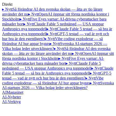
Direkt
▸ Nytt
Så förändrar AI den svenska skolan — åtta av tio lärare
använder det nu
▸ Nytt
OpenAI öppnar sitt första nordiska kontor i
Stockholm
▸ Nytt
Five Eyes varnar: AI-drivna cyberattacker bara
månader bort
▸ Nytt
Claude Fable 5 nedstängd — USA stoppar
Anthropics nya toppmodell
▸ Nytt
Claude Fable 5 testad — så bra är
Anthropics nya toppmodell
▸ Nytt
GPT-5 testad — vad är nytt och
hur bra är den egentligen?
▸ Nytt
Vibe coding exploderar — så
förändrar AI hur appar byggs
▸ Nytt
Svenska AI-startups 2026 —
Vilka bolag leder utvecklingen?
▸ Nytt
Så förändrar AI den svenska
skolan — åtta av tio lärare använder det nu
▸ Nytt
OpenAI öppnar sitt
första nordiska kontor i Stockholm
▸ Nytt
Five Eyes varnar: AI-
drivna cyberattacker bara månader bort
▸ Nytt
Claude Fable 5
nedstängd — USA stoppar Anthropics nya toppmodell
▸ Nytt
Claude
Fable 5 testad — så bra är Anthropics nya toppmodell
▸ Nytt
GPT-5
testad — vad är nytt och hur bra är den egentligen?
▸ Nytt
Vibe
coding exploderar — så förändrar AI hur appar byggs
▸ Nytt
Svenska
AI-startups 2026 — Vilka bolag leder utvecklingen?
AI
Magasinet
AI-Nyheter
AI-Verktyg