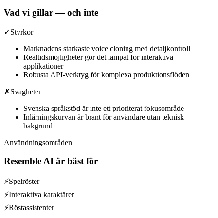
Vad vi gillar — och inte
✓
Styrkor
Marknadens starkaste voice cloning med detaljkontroll
Realtidsmöjligheter gör det lämpat för interaktiva
applikationer
Robusta API-verktyg för komplexa produktionsflöden
✗
Svagheter
Svenska språkstöd är inte ett prioriterat fokusområde
Inlärningskurvan är brant för användare utan teknisk
bakgrund
Användningsområden
Resemble AI
är bäst för
⚡
Spelröster
⚡
Interaktiva karaktärer
⚡
Röstassistenter