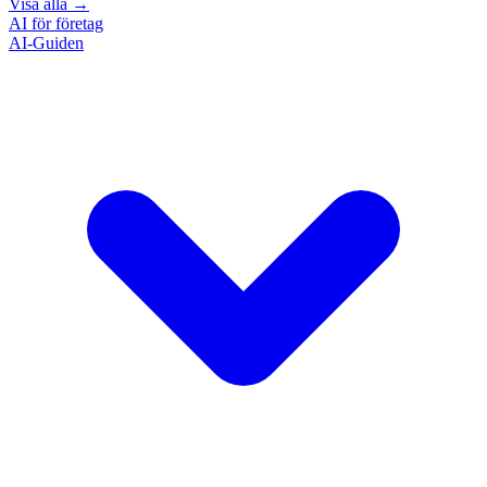
Visa alla
→
AI för företag
AI-Guiden