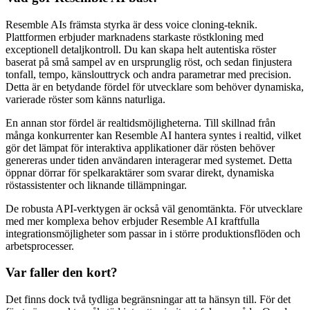
Resemble AIs främsta styrka är dess voice cloning-teknik.
Plattformen erbjuder marknadens starkaste röstkloning med
exceptionell detaljkontroll. Du kan skapa helt autentiska röster
baserat på små sampel av en ursprunglig röst, och sedan finjustera
tonfall, tempo, känslouttryck och andra parametrar med precision.
Detta är en betydande fördel för utvecklare som behöver dynamiska,
varierade röster som känns naturliga.
En annan stor fördel är realtidsmöjligheterna. Till skillnad från
många konkurrenter kan Resemble AI hantera syntes i realtid, vilket
gör det lämpat för interaktiva applikationer där rösten behöver
genereras under tiden användaren interagerar med systemet. Detta
öppnar dörrar för spelkaraktärer som svarar direkt, dynamiska
röstassistenter och liknande tillämpningar.
De robusta API-verktygen är också väl genomtänkta. För utvecklare
med mer komplexa behov erbjuder Resemble AI kraftfulla
integrationsmöjligheter som passar in i större produktionsflöden och
arbetsprocesser.
Var faller den kort?
Det finns dock två tydliga begränsningar att ta hänsyn till. För det