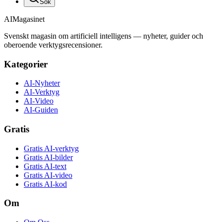
Sök
AI
Magasinet
Svenskt magasin om artificiell intelligens — nyheter, guider och
oberoende verktygsrecensioner.
Kategorier
AI-Nyheter
AI-Verktyg
AI-Video
AI-Guiden
Gratis
Gratis AI-verktyg
Gratis AI-bilder
Gratis AI-text
Gratis AI-video
Gratis AI-kod
Om