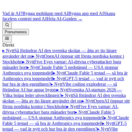
Vad är AI?
Bygga mobilapp med AI
Bygga app med AI
Skapa
faceless content med AI
Hela AI-Guiden
→
Prenumerera
Direkt
▸ Nytt
Så förändrar AI den svenska skolan — åtta av tio lärare
använder det nu
▸ Nytt
OpenAI öppnar sitt första nordiska kontor i
Stockholm
▸ Nytt
Five Eyes varnar: AI-drivna cyberattacker bara
månader bort
▸ Nytt
Claude Fable 5 nedstängd — USA stoppar
Anthropics nya toppmodell
▸ Nytt
Claude Fable 5 testad — så bra är
Anthropics nya toppmodell
▸ Nytt
GPT-5 testad — vad är nytt och
hur bra är den egentligen?
▸ Nytt
Vibe coding exploderar — så
förändrar AI hur appar byggs
▸ Nytt
Svenska AI-startups 2026 —
Vilka bolag leder utvecklingen?
▸ Nytt
Så förändrar AI den svenska
skolan — åtta av tio lärare använder det nu
▸ Nytt
OpenAI öppnar sitt
första nordiska kontor i Stockholm
▸ Nytt
Five Eyes varnar: AI-
drivna cyberattacker bara månader bort
▸ Nytt
Claude Fable 5
nedstängd — USA stoppar Anthropics nya toppmodell
▸ Nytt
Claude
Fable 5 testad — så bra är Anthropics nya toppmodell
▸ Nytt
GPT-5
testad — vad är nytt och hur bra är den egentligen?
▸ Nytt
Vibe