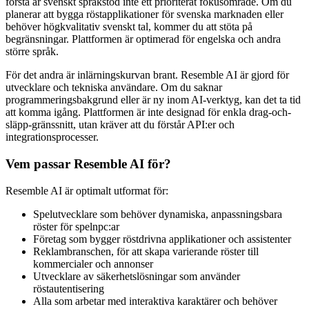
första är svenskt språkstöd inte ett prioriterat fokusområde. Om du
planerar att bygga röstapplikationer för svenska marknaden eller
behöver högkvalitativ svenskt tal, kommer du att stöta på
begränsningar. Plattformen är optimerad för engelska och andra
större språk.
För det andra är inlärningskurvan brant. Resemble AI är gjord för
utvecklare och tekniska användare. Om du saknar
programmeringsbakgrund eller är ny inom AI-verktyg, kan det ta tid
att komma igång. Plattformen är inte designad för enkla drag-och-
släpp-gränssnitt, utan kräver att du förstår API:er och
integrationsprocesser.
Vem passar Resemble AI för?
Resemble AI är optimalt utformat för:
Spelutvecklare som behöver dynamiska, anpassningsbara
röster för spelnpc:ar
Företag som bygger röstdrivna applikationer och assistenter
Reklambranschen, för att skapa varierande röster till
kommercialer och annonser
Utvecklare av säkerhetslösningar som använder
röstautentisering
Alla som arbetar med interaktiva karaktärer och behöver