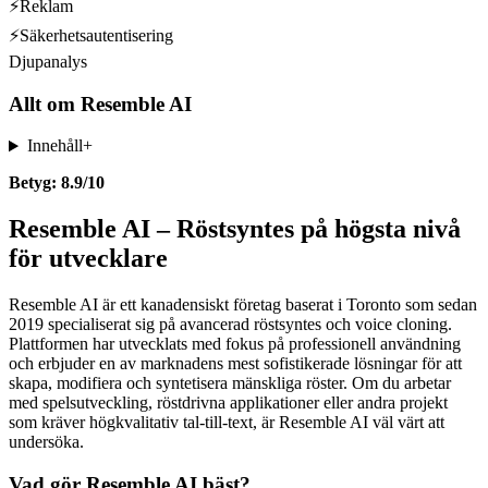
⚡
Reklam
⚡
Säkerhetsautentisering
Djupanalys
Allt om
Resemble AI
Innehåll
+
Betyg: 8.9/10
Resemble AI – Röstsyntes på högsta nivå
för utvecklare
Resemble AI är ett kanadensiskt företag baserat i Toronto som sedan
2019 specialiserat sig på avancerad röstsyntes och voice cloning.
Plattformen har utvecklats med fokus på professionell användning
och erbjuder en av marknadens mest sofistikerade lösningar för att
skapa, modifiera och syntetisera mänskliga röster. Om du arbetar
med spelsutveckling, röstdrivna applikationer eller andra projekt
som kräver högkvalitativ tal-till-text, är Resemble AI väl värt att
undersöka.
Vad gör Resemble AI bäst?