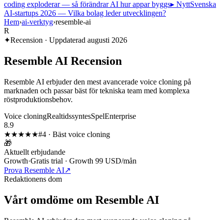
coding exploderar — så förändrar AI hur appar byggs
▸ Nytt
Svenska
AI-startups 2026 — Vilka bolag leder utvecklingen?
Hem
›
ai-verktyg
›
resemble-ai
R
✦
Recension · Uppdaterad
augusti 2026
Resemble AI
Recension
Resemble AI erbjuder den mest avancerade voice cloning på
marknaden och passar bäst för tekniska team med komplexa
röstproduktionsbehov.
Voice cloning
Realtidssyntes
Spel
Enterprise
8.9
★★★★
★
#
4
·
Bäst voice cloning
🎁
Aktuellt erbjudande
Growth
·
Gratis trial · Growth 99 USD/mån
Prova Resemble AI
↗
Redaktionens dom
Vårt omdöme om
Resemble AI