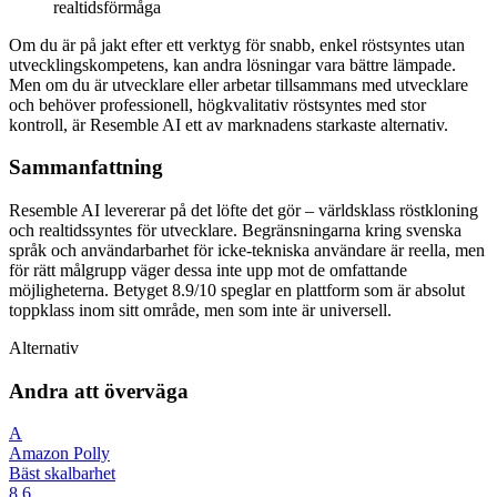
realtidsförmåga
Om du är på jakt efter ett verktyg för snabb, enkel röstsyntes utan
utvecklingskompetens, kan andra lösningar vara bättre lämpade.
Men om du är utvecklare eller arbetar tillsammans med utvecklare
och behöver professionell, högkvalitativ röstsyntes med stor
kontroll, är Resemble AI ett av marknadens starkaste alternativ.
Sammanfattning
Resemble AI levererar på det löfte det gör – världsklass röstkloning
och realtidssyntes för utvecklare. Begränsningarna kring svenska
språk och användarbarhet för icke-tekniska användare är reella, men
för rätt målgrupp väger dessa inte upp mot de omfattande
möjligheterna. Betyget 8.9/10 speglar en plattform som är absolut
toppklass inom sitt område, men som inte är universell.
Alternativ
Andra att överväga
A
Amazon Polly
Bäst skalbarhet
8.6