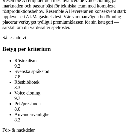
Resemble AI erbjuder den mest avancerade voice cloning på
marknaden och passar bäst för tekniska team med komplexa
röstproduktionsbehov.
Resemble AI
levererar en konsekvent stark
upplevelse i AI-Magasinets test. Vår sammanvägda bedömning
placerar verktyget tydligt i premiumklassen för sin kategori —
särskilt om du värdesätter
spelröster
.
Så testade vi
Betyg per kriterium
Röstrealism
9.2
Svenska språkstöd
7.8
Röstbibliotek
8.3
Voice cloning
9.7
Pris/prestanda
8.0
Användarvänlighet
8.2
För- & nackdelar