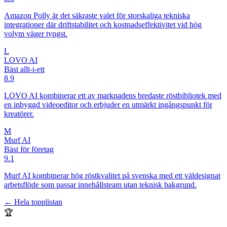
Amazon Polly är det säkraste valet för storskaliga tekniska
integrationer där driftstabilitet och kostnadseffektivitet vid hög
volym väger tyngst.
L
LOVO AI
Bäst allt-i-ett
8.9
LOVO AI kombinerar ett av marknadens bredaste röstbibliotek med
en inbyggd videoeditor och erbjuder en utmärkt ingångspunkt för
kreatörer.
M
Murf AI
Bäst för företag
9.1
Murf AI kombinerar hög röstkvalitet på svenska med ett väldesignat
arbetsflöde som passar innehållsteam utan teknisk bakgrund.
← Hela topplistan
🏆