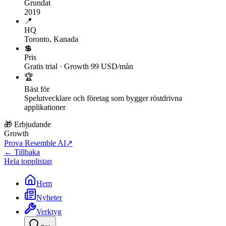
Grundat
2019
📍
HQ
Toronto, Kanada
💲
Pris
Gratis trial · Growth 99 USD/mån
🏆
Bäst för
Spelutvecklare och företag som bygger röstdrivna
applikationer
🎁 Erbjudande
Growth
Prova Resemble AI
↗
← Tillbaka
Hela topplistan
Hem
Nyheter
Verktyg