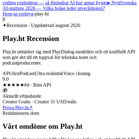
coding exploderar — så förändrar AI hur appar byggs
▸ Nytt
Svenska
AI-startups 2026 — Vilka bolag leder utvecklingen?
Hem
›
ai-verktyg
›
play-ht
P
✦
Recension · Uppdaterad
augusti 2026
Play.ht
Recension
Play.ht utmärker sig med PlayDialog-modellen och ett kraftfullt API
som gör det till ett toppval för tekniska team och
podcastproducenter.
API-first
Podcast
Ultra-realistisk
Voice cloning
9.0
★★★★★
#
4
·
Bäst API
🎁
Aktuellt erbjudande
Creator
·
Gratis · Creator 31 USD/mån
Prova Play.ht
↗
Redaktionens dom
Vårt omdöme om
Play.ht