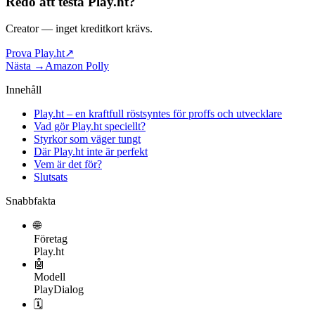
Redo att testa
Play.ht
?
Creator
— inget kreditkort krävs.
Prova Play.ht
↗
Nästa →
Amazon Polly
Innehåll
Play.ht – en kraftfull röstsyntes för proffs och utvecklare
Vad gör Play.ht speciellt?
Styrkor som väger tungt
Där Play.ht inte är perfekt
Vem är det för?
Slutsats
Snabbfakta
🌐
Företag
Play.ht
🤖
Modell
PlayDialog
🗓