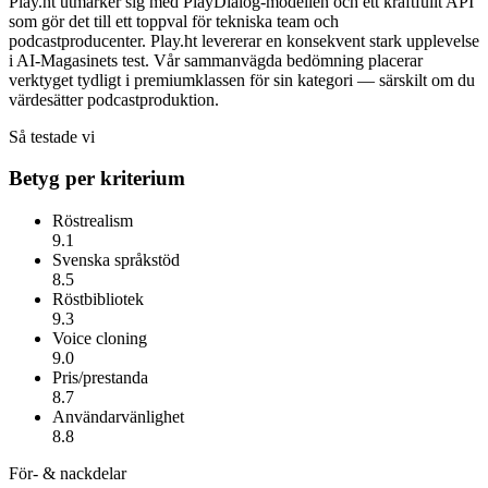
Play.ht utmärker sig med PlayDialog-modellen och ett kraftfullt API
som gör det till ett toppval för tekniska team och
podcastproducenter.
Play.ht
levererar en konsekvent stark upplevelse
i AI-Magasinets test. Vår sammanvägda bedömning placerar
verktyget tydligt i premiumklassen för sin kategori — särskilt om du
värdesätter
podcastproduktion
.
Så testade vi
Betyg per kriterium
Röstrealism
9.1
Svenska språkstöd
8.5
Röstbibliotek
9.3
Voice cloning
9.0
Pris/prestanda
8.7
Användarvänlighet
8.8
För- & nackdelar