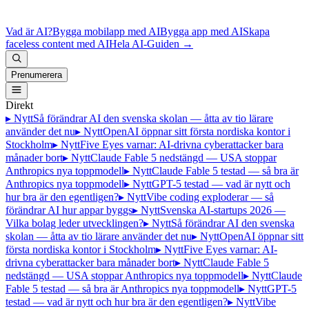
Vad är AI?
Bygga mobilapp med AI
Bygga app med AI
Skapa
faceless content med AI
Hela AI-Guiden
→
Prenumerera
Direkt
▸ Nytt
Så förändrar AI den svenska skolan — åtta av tio lärare
använder det nu
▸ Nytt
OpenAI öppnar sitt första nordiska kontor i
Stockholm
▸ Nytt
Five Eyes varnar: AI-drivna cyberattacker bara
månader bort
▸ Nytt
Claude Fable 5 nedstängd — USA stoppar
Anthropics nya toppmodell
▸ Nytt
Claude Fable 5 testad — så bra är
Anthropics nya toppmodell
▸ Nytt
GPT-5 testad — vad är nytt och
hur bra är den egentligen?
▸ Nytt
Vibe coding exploderar — så
förändrar AI hur appar byggs
▸ Nytt
Svenska AI-startups 2026 —
Vilka bolag leder utvecklingen?
▸ Nytt
Så förändrar AI den svenska
skolan — åtta av tio lärare använder det nu
▸ Nytt
OpenAI öppnar sitt
första nordiska kontor i Stockholm
▸ Nytt
Five Eyes varnar: AI-
drivna cyberattacker bara månader bort
▸ Nytt
Claude Fable 5
nedstängd — USA stoppar Anthropics nya toppmodell
▸ Nytt
Claude
Fable 5 testad — så bra är Anthropics nya toppmodell
▸ Nytt
GPT-5
testad — vad är nytt och hur bra är den egentligen?
▸ Nytt
Vibe