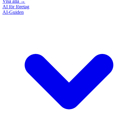
Visa alla
→
AI för företag
AI-Guiden