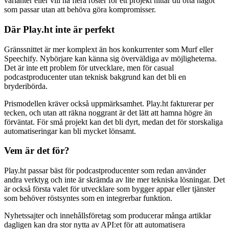
varianter eller vill ha flera röster för ett projekt hittar du ofta något
som passar utan att behöva göra kompromisser.
Där Play.ht inte är perfekt
Gränssnittet är mer komplext än hos konkurrenter som Murf eller
Speechify. Nybörjare kan känna sig överväldiga av möjligheterna.
Det är inte ett problem för utvecklare, men för casual
podcastproducenter utan teknisk bakgrund kan det bli en
bryderibörda.
Prismodellen kräver också uppmärksamhet. Play.ht fakturerar per
tecken, och utan att räkna noggrant är det lätt att hamna högre än
förväntat. För små projekt kan det bli dyrt, medan det för storskaliga
automatiseringar kan bli mycket lönsamt.
Vem är det för?
Play.ht passar bäst för podcastproducenter som redan använder
andra verktyg och inte är skrämda av lite mer tekniska lösningar. Det
är också första valet för utvecklare som bygger appar eller tjänster
som behöver röstsyntes som en integrerbar funktion.
Nyhetssajter och innehållsföretag som producerar många artiklar
dagligen kan dra stor nytta av API:et för att automatisera