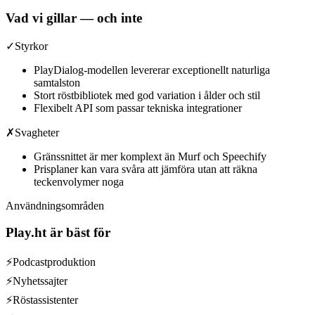
Vad vi gillar — och inte
✓
Styrkor
PlayDialog-modellen levererar exceptionellt naturliga
samtalston
Stort röstbibliotek med god variation i ålder och stil
Flexibelt API som passar tekniska integrationer
✗
Svagheter
Gränssnittet är mer komplext än Murf och Speechify
Prisplaner kan vara svåra att jämföra utan att räkna
teckenvolymer noga
Användningsområden
Play.ht
är bäst för
⚡
Podcastproduktion
⚡
Nyhetssajter
⚡
Röstassistenter