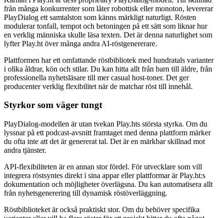
från många konkurrenter som låter robottisk eller monoton, levererar
PlayDialog ett samtalston som känns märkligt naturligt. Rösten
modulerar tonfall, tempot och betoningen på ett sätt som liknar hur
en verklig människa skulle läsa texten. Det är denna naturlighet som
lyfter Play.ht över många andra AI-röstgenererare.
Plattformen har ett omfattande röstbibliotek med hundratals varianter
i olika åldrar, kön och stilar. Du kan hitta allt från barn till äldre, från
professionella nyhetsläsare till mer casual host-toner. Det ger
producenter verklig flexibilitet när de matchar röst till innehål.
Styrkor som väger tungt
PlayDialog-modellen är utan tvekan Play.hts största styrka. Om du
lyssnar på ett podcast-avsnitt framtaget med denna plattform märker
du ofta inte att det är genererat tal. Det är en märkbar skillnad mot
andra tjänster.
API-flexibiliteten är en annan stor fördel. För utvecklare som vill
integrera röstsyntes direkt i sina appar eller plattformar är Play.ht:s
dokumentation och möjligheter överlägsna. Du kan automatisera allt
från nyhetsgenerering till dynamisk röstöverläggning.
Röstbiblioteket är också praktiskt stor. Om du behöver specifika