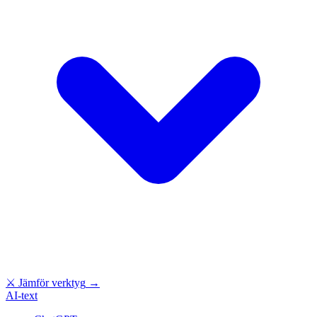
⚔
Jämför verktyg
→
AI-text