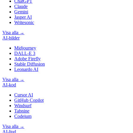
ChatGPT
Claude
Gemini
Jasper AI
Writesonic
Visa alla
→
AI-bilder
Midjourney
DALL-E 3
Adobe Firefly
Stable Diffusion
Leonardo AI
Visa alla
→
AI-kod
Cursor AI
GitHub Copilot
Windsurf
Tabnine
Codeium
Visa alla
→
AI-ljud