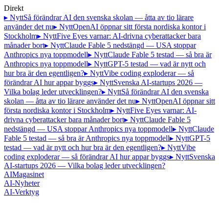
Direkt
▸ Nytt
Så förändrar AI den svenska skolan — åtta av tio lärare
använder det nu
▸ Nytt
OpenAI öppnar sitt första nordiska kontor i
Stockholm
▸ Nytt
Five Eyes varnar: AI-drivna cyberattacker bara
månader bort
▸ Nytt
Claude Fable 5 nedstängd — USA stoppar
Anthropics nya toppmodell
▸ Nytt
Claude Fable 5 testad — så bra är
Anthropics nya toppmodell
▸ Nytt
GPT-5 testad — vad är nytt och
hur bra är den egentligen?
▸ Nytt
Vibe coding exploderar — så
förändrar AI hur appar byggs
▸ Nytt
Svenska AI-startups 2026 —
Vilka bolag leder utvecklingen?
▸ Nytt
Så förändrar AI den svenska
skolan — åtta av tio lärare använder det nu
▸ Nytt
OpenAI öppnar sitt
första nordiska kontor i Stockholm
▸ Nytt
Five Eyes varnar: AI-
drivna cyberattacker bara månader bort
▸ Nytt
Claude Fable 5
nedstängd — USA stoppar Anthropics nya toppmodell
▸ Nytt
Claude
Fable 5 testad — så bra är Anthropics nya toppmodell
▸ Nytt
GPT-5
testad — vad är nytt och hur bra är den egentligen?
▸ Nytt
Vibe
coding exploderar — så förändrar AI hur appar byggs
▸ Nytt
Svenska
AI-startups 2026 — Vilka bolag leder utvecklingen?
AI
Magasinet
AI-Nyheter
AI-Verktyg