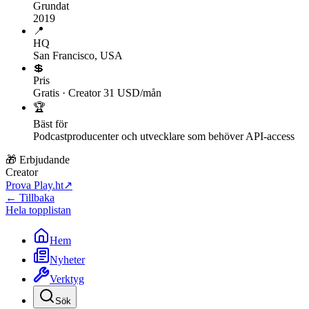
Grundat
2019
📍
HQ
San Francisco, USA
💲
Pris
Gratis · Creator 31 USD/mån
🏆
Bäst för
Podcastproducenter och utvecklare som behöver API-access
🎁 Erbjudande
Creator
Prova Play.ht
↗
← Tillbaka
Hela topplistan
Hem
Nyheter
Verktyg
Sök