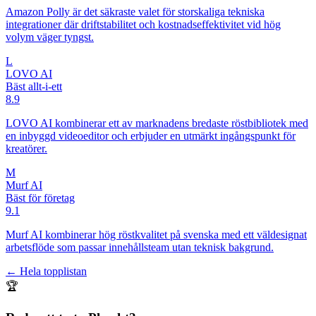
Amazon Polly är det säkraste valet för storskaliga tekniska
integrationer där driftstabilitet och kostnadseffektivitet vid hög
volym väger tyngst.
L
LOVO AI
Bäst allt-i-ett
8.9
LOVO AI kombinerar ett av marknadens bredaste röstbibliotek med
en inbyggd videoeditor och erbjuder en utmärkt ingångspunkt för
kreatörer.
M
Murf AI
Bäst för företag
9.1
Murf AI kombinerar hög röstkvalitet på svenska med ett väldesignat
arbetsflöde som passar innehållsteam utan teknisk bakgrund.
← Hela topplistan
🏆