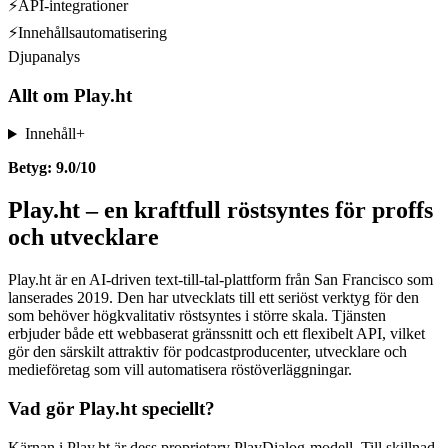
⚡
API-integrationer
⚡
Innehållsautomatisering
Djupanalys
Allt om
Play.ht
Innehåll
+
Betyg: 9.0/10
Play.ht – en kraftfull röstsyntes för proffs
och utvecklare
Play.ht är en AI-driven text-till-tal-plattform från San Francisco som
lanserades 2019. Den har utvecklats till ett seriöst verktyg för den
som behöver högkvalitativ röstsyntes i större skala. Tjänsten
erbjuder både ett webbaserat gränssnitt och ett flexibelt API, vilket
gör den särskilt attraktiv för podcastproducenter, utvecklare och
medieföretag som vill automatisera röstöverläggningar.
Vad gör Play.ht speciellt?
Kärnan i Play.ht är dess proprietary PlayDialog-modell. Till skillnad