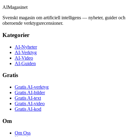
AI
Magasinet
Svenskt magasin om artificiell intelligens — nyheter, guider och
oberoende verktygsrecensioner.
Kategorier
AI-Nyheter
AI-Verktyg
AI-Video
AI-Guiden
Gratis
Gratis AI-verktyg
Gratis AI-bilder
Gratis AI-text
Gratis AI-video
Gratis AI-kod
Om
Om Oss