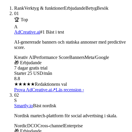
Rank
Verktyg & funktioner
Erbjudande
Betyg
Besök
01
🏆 Top
A
AdCreative.ai
#1 Bäst i test
AI-genererade banners och statiska annonser med predictive
score.
Kreativ AI
Performance Score
Banners
Meta/Google
🎁 Erbjudande
7 dagar gratis trial
Starter 25 USD/mån
8.8
★★★★
★
Redaktionens val
Prova AdCreative.ai
↗
Läs recension
›
02
S
Smartly.io
Bäst nordisk
Nordisk martech-plattform för social advertising i skala.
Nordic
DCO
Cross-channel
Enterprise
🎁 Erbjudande