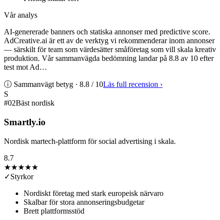
Vår analys
AI-genererade banners och statiska annonser med predictive score.
AdCreative.ai är ett av de verktyg vi rekommenderar inom annonser
— särskilt för team som värdesätter småföretag som vill skala kreativ
produktion. Vår sammanvägda bedömning landar på 8.8 av 10 efter
test mot Ad…
ⓘ Sammanvägt betyg ·
8.8
/ 10
Läs full recension
›
S
#
02
Bäst nordisk
Smartly.io
Nordisk martech-plattform för social advertising i skala.
8.7
★★★★
★
✓
Styrkor
Nordiskt företag med stark europeisk närvaro
Skalbar för stora annonseringsbudgetar
Brett plattformsstöd