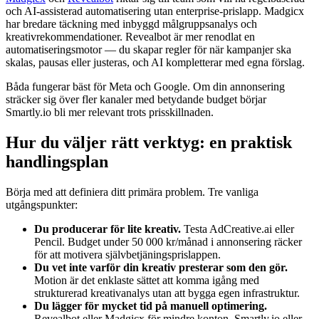
och AI-assisterad automatisering utan enterprise-prislapp. Madgicx
har bredare täckning med inbyggd målgruppsanalys och
kreativrekommendationer. Revealbot är mer renodlat en
automatiseringsmotor — du skapar regler för när kampanjer ska
skalas, pausas eller justeras, och AI kompletterar med egna förslag.
Båda fungerar bäst för Meta och Google. Om din annonsering
sträcker sig över fler kanaler med betydande budget börjar
Smartly.io bli mer relevant trots prisskillnaden.
Hur du väljer rätt verktyg: en praktisk
handlingsplan
Börja med att definiera ditt primära problem. Tre vanliga
utgångspunkter:
Du producerar för lite kreativ.
Testa AdCreative.ai eller
Pencil. Budget under 50 000 kr/månad i annonsering räcker
för att motivera självbetjäningsprislappen.
Du vet inte varför din kreativ presterar som den gör.
Motion är det enklaste sättet att komma igång med
strukturerad kreativanalys utan att bygga egen infrastruktur.
Du lägger för mycket tid på manuell optimering.
Revealbot eller Madgicx för mindre konton. Smartly.io eller