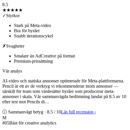
8.5
★★★★
★
✓
Styrkor
Stark på Meta-video
Bra för byråer
Snabb iterationscykel
✗
Svagheter
Smalare än AdCreative på format
Premium-prissättning
Vår analys
AI-video och statiska annonser optimerade för Meta-plattformarna.
Pencil är ett av de verktyg vi rekommenderar inom annonser —
särskilt för team som värdesätter byråer som producerar meta-
annonser i skala. Vår sammanvägda bedömning landar på 8.5 av 10
efter test mot Pencils di…
ⓘ Sammanvägt betyg ·
8.5
/ 10
Läs full recension
›
M
#
05
Bäst för creative analytics