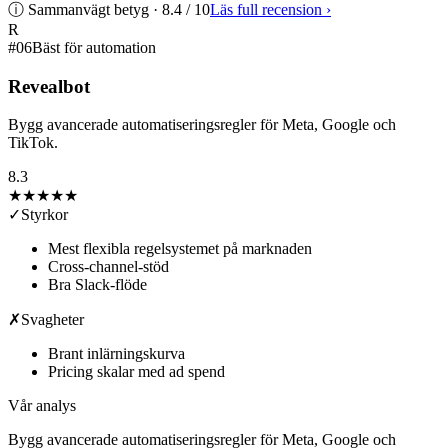
ⓘ Sammanvägt betyg ·
8.4
/ 10
Läs full recension
›
R
#
06
Bäst för automation
Revealbot
Bygg avancerade automatiseringsregler för Meta, Google och
TikTok.
8.3
★★★★
★
✓
Styrkor
Mest flexibla regelsystemet på marknaden
Cross-channel-stöd
Bra Slack-flöde
✗
Svagheter
Brant inlärningskurva
Pricing skalar med ad spend
Vår analys
Bygg avancerade automatiseringsregler för Meta, Google och