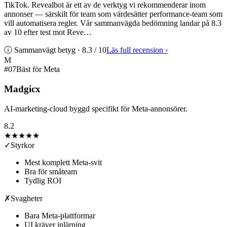
TikTok. Revealbot är ett av de verktyg vi rekommenderar inom
annonser — särskilt för team som värdesätter performance-team som
vill automatisera regler. Vår sammanvägda bedömning landar på 8.3
av 10 efter test mot Reve…
ⓘ Sammanvägt betyg ·
8.3
/ 10
Läs full recension
›
M
#
07
Bäst för Meta
Madgicx
AI-marketing-cloud byggd specifikt för Meta-annonsörer.
8.2
★★★★
★
✓
Styrkor
Mest komplett Meta-svit
Bra för småteam
Tydlig ROI
✗
Svagheter
Bara Meta-plattformar
UI kräver inlärning