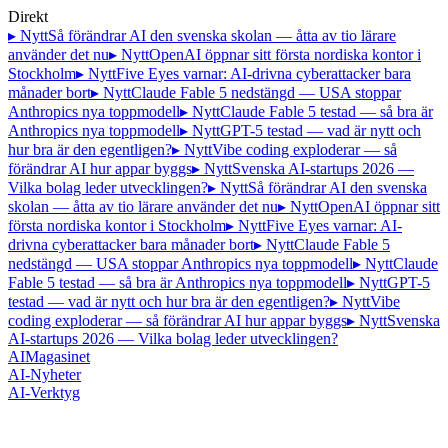
Direkt
▸ Nytt
Så förändrar AI den svenska skolan — åtta av tio lärare
använder det nu
▸ Nytt
OpenAI öppnar sitt första nordiska kontor i
Stockholm
▸ Nytt
Five Eyes varnar: AI-drivna cyberattacker bara
månader bort
▸ Nytt
Claude Fable 5 nedstängd — USA stoppar
Anthropics nya toppmodell
▸ Nytt
Claude Fable 5 testad — så bra är
Anthropics nya toppmodell
▸ Nytt
GPT-5 testad — vad är nytt och
hur bra är den egentligen?
▸ Nytt
Vibe coding exploderar — så
förändrar AI hur appar byggs
▸ Nytt
Svenska AI-startups 2026 —
Vilka bolag leder utvecklingen?
▸ Nytt
Så förändrar AI den svenska
skolan — åtta av tio lärare använder det nu
▸ Nytt
OpenAI öppnar sitt
första nordiska kontor i Stockholm
▸ Nytt
Five Eyes varnar: AI-
drivna cyberattacker bara månader bort
▸ Nytt
Claude Fable 5
nedstängd — USA stoppar Anthropics nya toppmodell
▸ Nytt
Claude
Fable 5 testad — så bra är Anthropics nya toppmodell
▸ Nytt
GPT-5
testad — vad är nytt och hur bra är den egentligen?
▸ Nytt
Vibe
coding exploderar — så förändrar AI hur appar byggs
▸ Nytt
Svenska
AI-startups 2026 — Vilka bolag leder utvecklingen?
AI
Magasinet
AI-Nyheter
AI-Verktyg