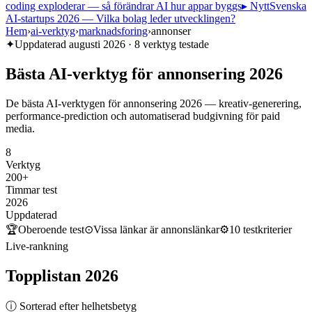
coding exploderar — så förändrar AI hur appar byggs
▸ Nytt
Svenska
AI-startups 2026 — Vilka bolag leder utvecklingen?
Hem
›
ai-verktyg
›
marknadsforing
›
annonser
✦
Uppdaterad
augusti 2026
·
8
verktyg testade
Bästa
AI-verktyg
för
annonsering
2026
De bästa AI-verktygen för annonsering 2026 — kreativ-generering,
performance-prediction och automatiserad budgivning för paid
media.
8
Verktyg
200+
Timmar test
2026
Uppdaterad
🏆
Oberoende test
⊙
Vissa länkar är annonslänkar
⚙
10
testkriterier
Live-rankning
Topplistan
2026
ⓘ Sorterad efter helhetsbetyg