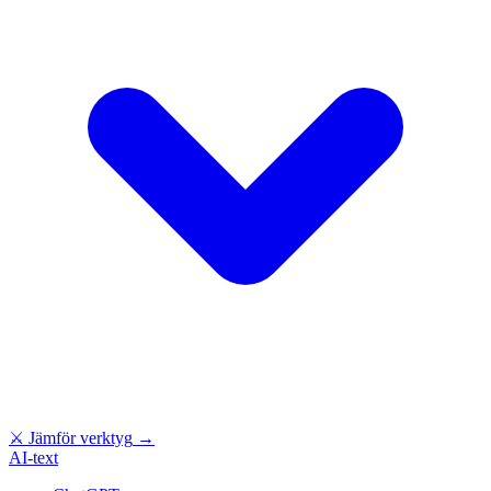
⚔
Jämför verktyg
→
AI-text