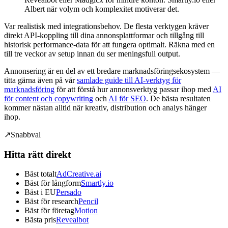
Albert när volym och komplexitet motiverar det.
Var realistisk med integrationsbehov. De flesta verktygen kräver
direkt API-koppling till dina annonsplattformar och tillgång till
historisk performance-data för att fungera optimalt. Räkna med en
till tre veckor av setup innan du ser meningsfull output.
Annonsering är en del av ett bredare marknadsföringsekosystem —
titta gärna även på vår
samlade guide till AI-verktyg för
marknadsföring
för att förstå hur annonsverktyg passar ihop med
AI
för content och copywriting
och
AI för SEO
. De bästa resultaten
kommer nästan alltid när kreativ, distribution och analys hänger
ihop.
↗
Snabbval
Hitta rätt direkt
Bäst totalt
AdCreative.ai
Bäst för långform
Smartly.io
Bäst i EU
Persado
Bäst för research
Pencil
Bäst för företag
Motion
Bästa pris
Revealbot