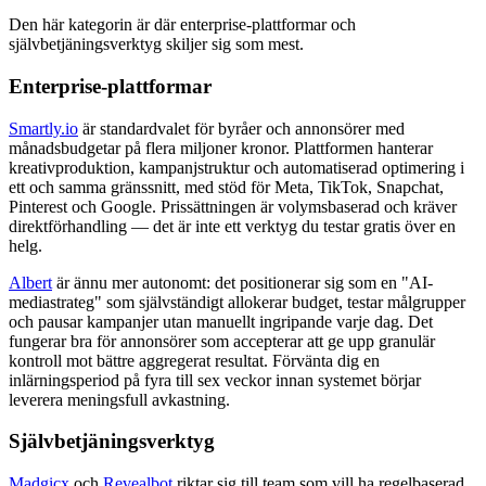
Den här kategorin är där enterprise-plattformar och
självbetjäningsverktyg skiljer sig som mest.
Enterprise-plattformar
Smartly.io
är standardvalet för byråer och annonsörer med
månadsbudgetar på flera miljoner kronor. Plattformen hanterar
kreativproduktion, kampanjstruktur och automatiserad optimering i
ett och samma gränssnitt, med stöd för Meta, TikTok, Snapchat,
Pinterest och Google. Prissättningen är volymsbaserad och kräver
direktförhandling — det är inte ett verktyg du testar gratis över en
helg.
Albert
är ännu mer autonomt: det positionerar sig som en "AI-
mediastrateg" som självständigt allokerar budget, testar målgrupper
och pausar kampanjer utan manuellt ingripande varje dag. Det
fungerar bra för annonsörer som accepterar att ge upp granulär
kontroll mot bättre aggregerat resultat. Förvänta dig en
inlärningsperiod på fyra till sex veckor innan systemet börjar
leverera meningsfull avkastning.
Självbetjäningsverktyg
Madgicx
och
Revealbot
riktar sig till team som vill ha regelbaserad