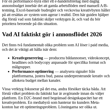
För en performance-byrå eller ett e-handelsföretag med daglig
annonsbudget innebär det att gamla arbetsflöden med manuell A/B-
testning, Excel-baserade budregler och veckovisa kreativbyten håller
på att ersättas av system som agerar i realtid. Den här guiden hjälper
dig förstå vad som faktiskt skiljer verktygen åt, och vad du bör
prioritera beroende på din situation.
Vad AI faktiskt gör i annonsflödet 2026
Det finns två fundamentalt olika problem som AI löser i paid media,
och det är viktigt att hålla isär dem:
Kreativgenerering
— producera bildannonser, videokoncept,
headlines och bodycopy anpassade för specifika format och
målgrupper.
Performance-optimering
— analysera signaler från
plattformarna, justera bud, pausa underpresterande kreativ och
allokera budget mellan kanaler.
Vissa verktyg fokuserar på det ena, andra försöker täcka båda. Att
förstå vilket problem du faktiskt har är avgörande innan du väljer
plattform. En D2C-brand med begränsad designkapacitet har ett
kreativproblem. En mediabyrå som hanterar tio kunders Meta-
konton har ett optimeringsproblem. Lösningarna ser olika ut.