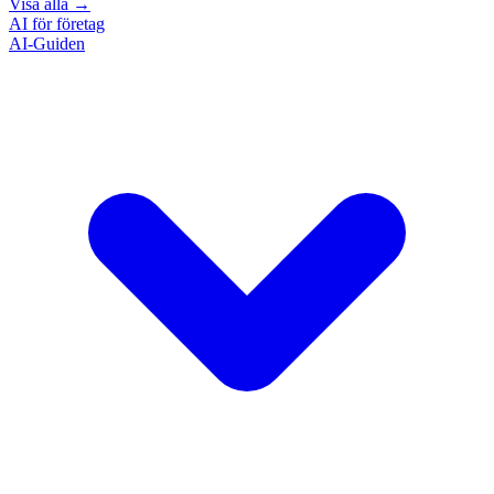
Visa alla
→
AI för företag
AI-Guiden