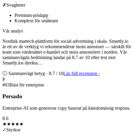
✗
Svagheter
Premium-prislapp
Komplext för småteam
Vår analys
Nordisk martech-plattform för social advertising i skala. Smartly.io
är ett av de verktyg vi rekommenderar inom annonser — särskilt för
team som värdesätter e-handel och stora annonsörer i norden. Vår
sammanvägda bedömning landar på 8.7 av 10 efter test mot
Smartly.ios direkta…
ⓘ Sammanvägt betyg ·
8.7
/ 10
Läs full recension
›
P
#
03
Bäst för enterprise
Persado
Enterprise-AI som genererar copy baserat på känslomässig respons.
8.6
★★★★
★
✓
Styrkor