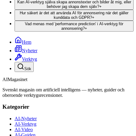
Kan AI-verktyg själva skapa annonstexter och bilder åt mig, eller
behöver jag skapa dem själv?
+
Hur säkert är det att använda AI för annonsering när det gäller
kunddata och GDPR?
+
Vad menas med 'performance prediction' i AI-verktyg för
annonsering?
+
Hem
Nyheter
Verktyg
Sök
AI
Magasinet
Svenskt magasin om artificiell intelligens — nyheter, guider och
oberoende verktygsrecensioner.
Kategorier
AI-Nyheter
AI-Verktyg
AI-Video
AI-Guiden