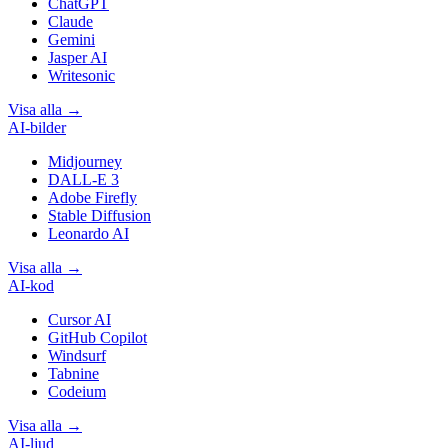
ChatGPT
Claude
Gemini
Jasper AI
Writesonic
Visa alla
→
AI-bilder
Midjourney
DALL-E 3
Adobe Firefly
Stable Diffusion
Leonardo AI
Visa alla
→
AI-kod
Cursor AI
GitHub Copilot
Windsurf
Tabnine
Codeium
Visa alla
→
AI-ljud