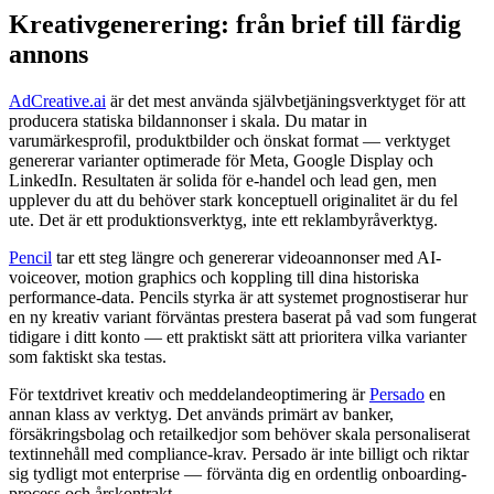
Kreativgenerering: från brief till färdig
annons
AdCreative.ai
är det mest använda självbetjäningsverktyget för att
producera statiska bildannonser i skala. Du matar in
varumärkesprofil, produktbilder och önskat format — verktyget
genererar varianter optimerade för Meta, Google Display och
LinkedIn. Resultaten är solida för e-handel och lead gen, men
upplever du att du behöver stark konceptuell originalitet är du fel
ute. Det är ett produktionsverktyg, inte ett reklambyråverktyg.
Pencil
tar ett steg längre och genererar videoannonser med AI-
voiceover, motion graphics och koppling till dina historiska
performance-data. Pencils styrka är att systemet prognostiserar hur
en ny kreativ variant förväntas prestera baserat på vad som fungerat
tidigare i ditt konto — ett praktiskt sätt att prioritera vilka varianter
som faktiskt ska testas.
För textdrivet kreativ och meddelandeoptimering är
Persado
en
annan klass av verktyg. Det används primärt av banker,
försäkringsbolag och retailkedjor som behöver skala personaliserat
textinnehåll med compliance-krav. Persado är inte billigt och riktar
sig tydligt mot enterprise — förvänta dig en ordentlig onboarding-
process och årskontrakt.