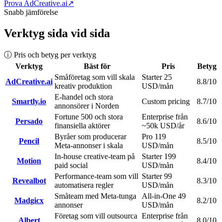
Prova AdCreative.ai
↗
Snabb jämförelse
Verktyg sida vid sida
ⓘ Pris och betyg per verktyg
Verktyg
Bäst för
Pris
Betyg
Småföretag som vill skala
Starter 25
AdCreative.ai
8.8
/10
kreativ produktion
USD/mån
E-handel och stora
Smartly.io
Custom pricing
8.7
/10
annonsörer i Norden
Fortune 500 och stora
Enterprise från
Persado
8.6
/10
finansiella aktörer
~50k USD/år
Byråer som producerar
Pro 119
Pencil
8.5
/10
Meta-annonser i skala
USD/mån
In-house creative-team på
Starter 199
Motion
8.4
/10
paid social
USD/mån
Performance-team som vill
Starter 99
Revealbot
8.3
/10
automatisera regler
USD/mån
Småteam med Meta-tunga
All-in-One 49
Madgicx
8.2
/10
annonser
USD/mån
Företag som vill outsourca
Enterprise från
Albert
8.0
/10