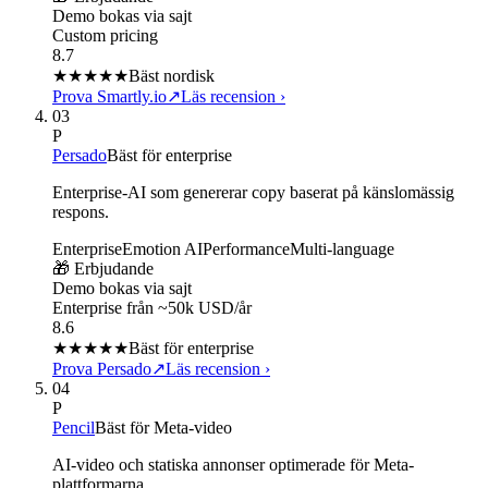
Demo bokas via sajt
Custom pricing
8.7
★★★★
★
Bäst nordisk
Prova Smartly.io
↗
Läs recension
›
03
P
Persado
Bäst för enterprise
Enterprise-AI som genererar copy baserat på känslomässig
respons.
Enterprise
Emotion AI
Performance
Multi-language
🎁 Erbjudande
Demo bokas via sajt
Enterprise från ~50k USD/år
8.6
★★★★
★
Bäst för enterprise
Prova Persado
↗
Läs recension
›
04
P
Pencil
Bäst för Meta-video
AI-video och statiska annonser optimerade för Meta-
plattformarna.