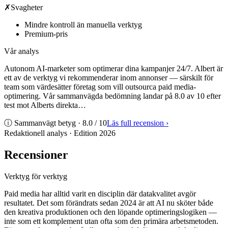
✗
Svagheter
Mindre kontroll än manuella verktyg
Premium-pris
Vår analys
Autonom AI-marketer som optimerar dina kampanjer 24/7. Albert är
ett av de verktyg vi rekommenderar inom annonser — särskilt för
team som värdesätter företag som vill outsourca paid media-
optimering. Vår sammanvägda bedömning landar på 8.0 av 10 efter
test mot Alberts direkta…
ⓘ Sammanvägt betyg ·
8.0
/ 10
Läs full recension
›
Redaktionell analys · Edition
2026
Recensioner
Verktyg för verktyg
Paid media har alltid varit en disciplin där datakvalitet avgör
resultatet. Det som förändrats sedan 2024 är att AI nu sköter både
den kreativa produktionen och den löpande optimeringslogiken —
inte som ett komplement utan ofta som den primära arbetsmetoden.