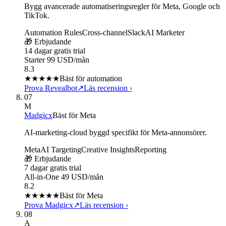
Bygg avancerade automatiseringsregler för Meta, Google och
TikTok.
Automation Rules
Cross-channel
Slack
AI Marketer
🎁 Erbjudande
14 dagar gratis trial
Starter 99 USD/mån
8.3
★★★★
★
Bäst för automation
Prova Revealbot
↗
Läs recension
›
07
M
Madgicx
Bäst för Meta
AI-marketing-cloud byggd specifikt för Meta-annonsörer.
Meta
AI Targeting
Creative Insights
Reporting
🎁 Erbjudande
7 dagar gratis trial
All-in-One 49 USD/mån
8.2
★★★★
★
Bäst för Meta
Prova Madgicx
↗
Läs recension
›
08
A