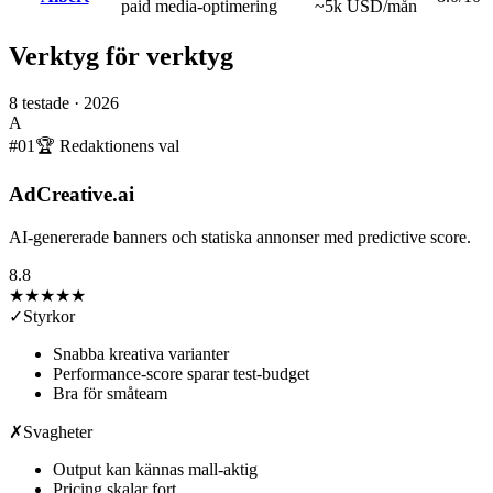
paid media-optimering
~5k USD/mån
Verktyg för verktyg
8
testade ·
2026
A
#
01
🏆 Redaktionens val
AdCreative.ai
AI-genererade banners och statiska annonser med predictive score.
8.8
★★★★
★
✓
Styrkor
Snabba kreativa varianter
Performance-score sparar test-budget
Bra för småteam
✗
Svagheter
Output kan kännas mall-aktig
Pricing skalar fort