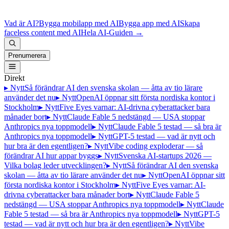
Vad är AI?
Bygga mobilapp med AI
Bygga app med AI
Skapa
faceless content med AI
Hela AI-Guiden
→
Prenumerera
Direkt
▸ Nytt
Så förändrar AI den svenska skolan — åtta av tio lärare
använder det nu
▸ Nytt
OpenAI öppnar sitt första nordiska kontor i
Stockholm
▸ Nytt
Five Eyes varnar: AI-drivna cyberattacker bara
månader bort
▸ Nytt
Claude Fable 5 nedstängd — USA stoppar
Anthropics nya toppmodell
▸ Nytt
Claude Fable 5 testad — så bra är
Anthropics nya toppmodell
▸ Nytt
GPT-5 testad — vad är nytt och
hur bra är den egentligen?
▸ Nytt
Vibe coding exploderar — så
förändrar AI hur appar byggs
▸ Nytt
Svenska AI-startups 2026 —
Vilka bolag leder utvecklingen?
▸ Nytt
Så förändrar AI den svenska
skolan — åtta av tio lärare använder det nu
▸ Nytt
OpenAI öppnar sitt
första nordiska kontor i Stockholm
▸ Nytt
Five Eyes varnar: AI-
drivna cyberattacker bara månader bort
▸ Nytt
Claude Fable 5
nedstängd — USA stoppar Anthropics nya toppmodell
▸ Nytt
Claude
Fable 5 testad — så bra är Anthropics nya toppmodell
▸ Nytt
GPT-5
testad — vad är nytt och hur bra är den egentligen?
▸ Nytt
Vibe