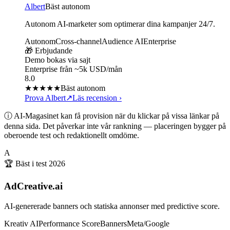
Albert
Bäst autonom
Autonom AI-marketer som optimerar dina kampanjer 24/7.
Autonom
Cross-channel
Audience AI
Enterprise
🎁 Erbjudande
Demo bokas via sajt
Enterprise från ~5k USD/mån
8.0
★★★★
★
Bäst autonom
Prova Albert
↗
Läs recension
›
ⓘ AI-Magasinet kan få provision när du klickar på vissa länkar på
denna sida. Det påverkar inte vår rankning — placeringen bygger på
oberoende test och redaktionellt omdöme.
A
🏆 Bäst i test
2026
AdCreative.ai
AI-genererade banners och statiska annonser med predictive score.
Kreativ AI
Performance Score
Banners
Meta/Google