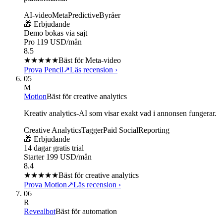
AI-video
Meta
Predictive
Byråer
🎁 Erbjudande
Demo bokas via sajt
Pro 119 USD/mån
8.5
★★★★
★
Bäst för Meta-video
Prova Pencil
↗
Läs recension
›
05
M
Motion
Bäst för creative analytics
Kreativ analytics-AI som visar exakt vad i annonsen fungerar.
Creative Analytics
Tagger
Paid Social
Reporting
🎁 Erbjudande
14 dagar gratis trial
Starter 199 USD/mån
8.4
★★★★
★
Bäst för creative analytics
Prova Motion
↗
Läs recension
›
06
R
Revealbot
Bäst för automation