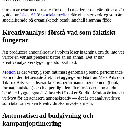
Om du arbetar med kreativ för sociala medier är det värt att läsa vår
guide om
bästa AI för sociala medier
, där vi täcker verktyg som är
specialiserade på organiskt och betalt innehåll i samma flöde.
Kreativanalys: förstå vad som faktiskt
fungerar
Att producera annonskreativ i volym löser ingenting om du inte vet
varför en variant presterar bättre än en annan. Det är här
kreativanalys-verktygen gör stor skillnad.
Motion
är det verktyg som fått mest genomslag bland performance-
team under det senaste året. Det aggregerar data från Meta Ads och
TikTok Ads, visualiserar kreativ-performance per element (hook,
format, budskap) och hjälper dig identifiera mönster utan att du
behöver bygga egna dashboards i Looker Studio. Motion är inte ett
verktyg för att generera annonskreativ — det är ett analysverktyg
som talar om vilken kreativ du ska investera mer i.
Automatiserad budgivning och
kampanjoptimering