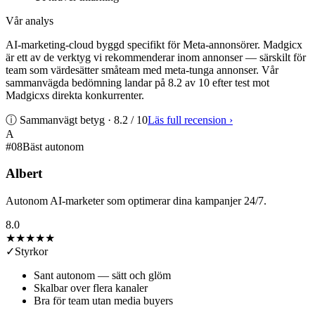
Vår analys
AI-marketing-cloud byggd specifikt för Meta-annonsörer. Madgicx
är ett av de verktyg vi rekommenderar inom annonser — särskilt för
team som värdesätter småteam med meta-tunga annonser. Vår
sammanvägda bedömning landar på 8.2 av 10 efter test mot
Madgicxs direkta konkurrenter.
ⓘ Sammanvägt betyg ·
8.2
/ 10
Läs full recension
›
A
#
08
Bäst autonom
Albert
Autonom AI-marketer som optimerar dina kampanjer 24/7.
8.0
★★★★
★
✓
Styrkor
Sant autonom — sätt och glöm
Skalbar over flera kanaler
Bra för team utan media buyers