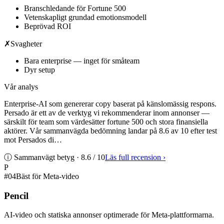
Branschledande för Fortune 500
Vetenskapligt grundad emotionsmodell
Beprövad ROI
✗
Svagheter
Bara enterprise — inget för småteam
Dyr setup
Vår analys
Enterprise-AI som genererar copy baserat på känslomässig respons.
Persado är ett av de verktyg vi rekommenderar inom annonser —
särskilt för team som värdesätter fortune 500 och stora finansiella
aktörer. Vår sammanvägda bedömning landar på 8.6 av 10 efter test
mot Persados di…
ⓘ Sammanvägt betyg ·
8.6
/ 10
Läs full recension
›
P
#
04
Bäst för Meta-video
Pencil
AI-video och statiska annonser optimerade för Meta-plattformarna.