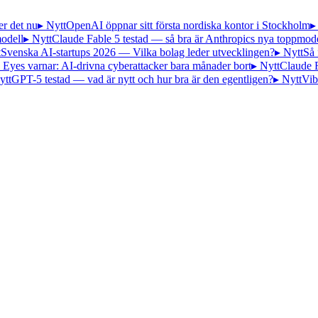
er det nu
▸ Nytt
OpenAI öppnar sitt första nordiska kontor i Stockholm
▸
odell
▸ Nytt
Claude Fable 5 testad — så bra är Anthropics nya toppmode
t
Svenska AI-startups 2026 — Vilka bolag leder utvecklingen?
▸ Nytt
Så 
 Eyes varnar: AI-drivna cyberattacker bara månader bort
▸ Nytt
Claude 
ytt
GPT-5 testad — vad är nytt och hur bra är den egentligen?
▸ Nytt
Vib