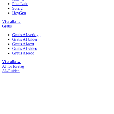
Pika Labs
Sora 2
HeyGen
Visa alla
→
Gratis
Gratis AI-verktyg
Gratis AI-bilder
Gratis AI-text
Gratis AI-video
Gratis AI-kod
Visa alla
→
AI för företag
AI-Guiden