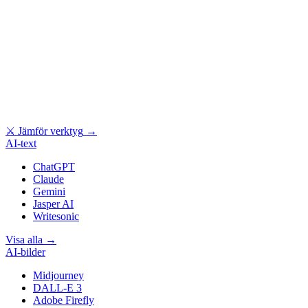
⚔
Jämför verktyg
→
AI-text
ChatGPT
Claude
Gemini
Jasper AI
Writesonic
Visa alla
→
AI-bilder
Midjourney
DALL-E 3
Adobe Firefly