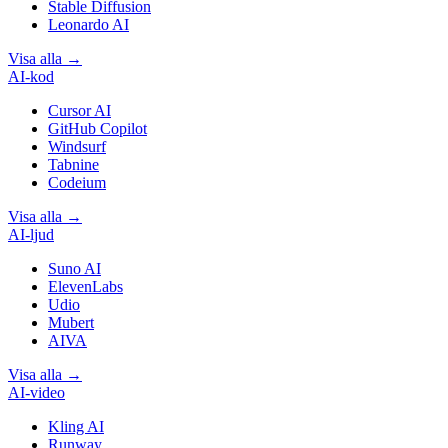
Stable Diffusion
Leonardo AI
Visa alla
→
AI-kod
Cursor AI
GitHub Copilot
Windsurf
Tabnine
Codeium
Visa alla
→
AI-ljud
Suno AI
ElevenLabs
Udio
Mubert
AIVA
Visa alla
→
AI-video
Kling AI
Runway