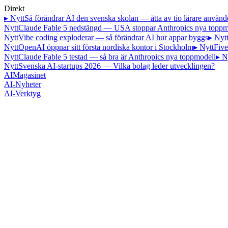
Direkt
▸ Nytt
Så förändrar AI den svenska skolan — åtta av tio lärare använd
Nytt
Claude Fable 5 nedstängd — USA stoppar Anthropics nya toppm
Nytt
Vibe coding exploderar — så förändrar AI hur appar byggs
▸ Nyt
Nytt
OpenAI öppnar sitt första nordiska kontor i Stockholm
▸ Nytt
Five
Nytt
Claude Fable 5 testad — så bra är Anthropics nya toppmodell
▸ N
Nytt
Svenska AI-startups 2026 — Vilka bolag leder utvecklingen?
AI
Magasinet
AI-Nyheter
AI-Verktyg