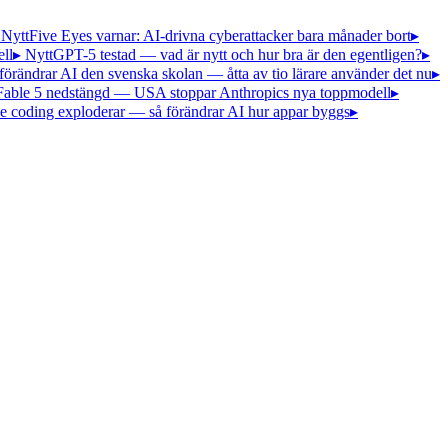
 Nytt
Five Eyes varnar: AI-drivna cyberattacker bara månader bort
▸
ll
▸ Nytt
GPT-5 testad — vad är nytt och hur bra är den egentligen?
▸
förändrar AI den svenska skolan — åtta av tio lärare använder det nu
▸
Fable 5 nedstängd — USA stoppar Anthropics nya toppmodell
▸
e coding exploderar — så förändrar AI hur appar byggs
▸