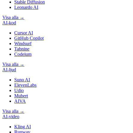
Stable Diffusion
Leonardo AI
Visa alla
→
AI-kod
Cursor AI
GitHub Copilot
Windsurf
Tabnine
Codeium
Visa alla
→
AI-ljud
Suno AI
ElevenLabs
Udio
Mubert
AIVA
Visa alla
→
AI-video
Kling AI
Runway