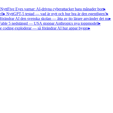
 Nytt
Five Eyes varnar: AI-drivna cyberattacker bara månader bort
▸
ll
▸ Nytt
GPT-5 testad — vad är nytt och hur bra är den egentligen?
▸
förändrar AI den svenska skolan — åtta av tio lärare använder det nu
▸
Fable 5 nedstängd — USA stoppar Anthropics nya toppmodell
▸
e coding exploderar — så förändrar AI hur appar byggs
▸