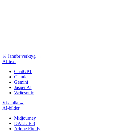
⚔
Jämför verktyg
→
AI-text
ChatGPT
Claude
Gemini
Jasper AI
Writesonic
Visa alla
→
AI-bilder
Midjourney
DALL-E 3
Adobe Firefly