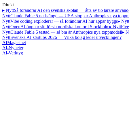
Direkt
▸ Nytt
Så förändrar AI den svenska skolan — åtta av tio lärare använd
Nytt
Claude Fable 5 nedstängd — USA stoppar Anthropics nya toppm
Nytt
Vibe coding exploderar — så förändrar AI hur appar byggs
▸ Nyt
Nytt
OpenAI öppnar sitt första nordiska kontor i Stockholm
▸ Nytt
Five
Nytt
Claude Fable 5 testad — så bra är Anthropics nya toppmodell
▸ N
Nytt
Svenska AI-startups 2026 — Vilka bolag leder utvecklingen?
AI
Magasinet
AI-Nyheter
AI-Verktyg