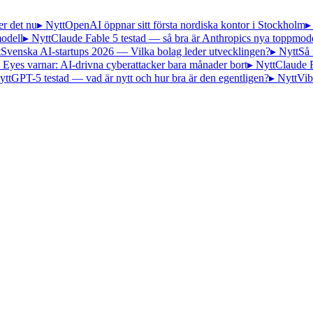
er det nu
▸ Nytt
OpenAI öppnar sitt första nordiska kontor i Stockholm
▸
odell
▸ Nytt
Claude Fable 5 testad — så bra är Anthropics nya toppmode
t
Svenska AI-startups 2026 — Vilka bolag leder utvecklingen?
▸ Nytt
Så 
 Eyes varnar: AI-drivna cyberattacker bara månader bort
▸ Nytt
Claude 
ytt
GPT-5 testad — vad är nytt och hur bra är den egentligen?
▸ Nytt
Vib