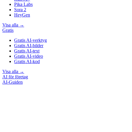
Pika Labs
Sora 2
HeyGen
Visa alla
→
Gratis
Gratis AI-verktyg
Gratis AI-bilder
Gratis AI-text
Gratis AI-video
Gratis AI-kod
Visa alla
→
AI för företag
AI-Guiden