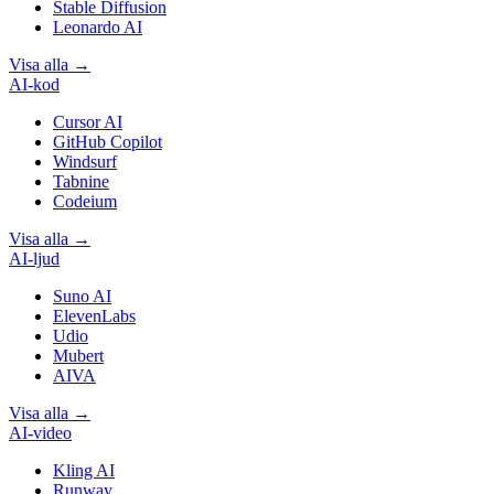
Stable Diffusion
Leonardo AI
Visa alla
→
AI-kod
Cursor AI
GitHub Copilot
Windsurf
Tabnine
Codeium
Visa alla
→
AI-ljud
Suno AI
ElevenLabs
Udio
Mubert
AIVA
Visa alla
→
AI-video
Kling AI
Runway