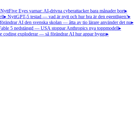
 Nytt
Five Eyes varnar: AI-drivna cyberattacker bara månader bort
▸
ll
▸ Nytt
GPT-5 testad — vad är nytt och hur bra är den egentligen?
▸
förändrar AI den svenska skolan — åtta av tio lärare använder det nu
▸
Fable 5 nedstängd — USA stoppar Anthropics nya toppmodell
▸
e coding exploderar — så förändrar AI hur appar byggs
▸