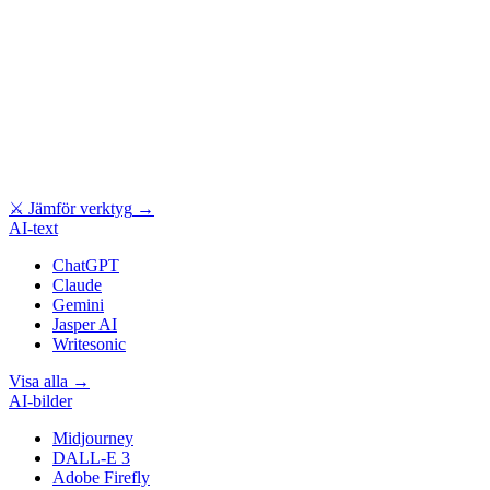
⚔
Jämför verktyg
→
AI-text
ChatGPT
Claude
Gemini
Jasper AI
Writesonic
Visa alla
→
AI-bilder
Midjourney
DALL-E 3
Adobe Firefly