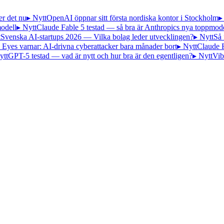
er det nu
▸ Nytt
OpenAI öppnar sitt första nordiska kontor i Stockholm
▸
odell
▸ Nytt
Claude Fable 5 testad — så bra är Anthropics nya toppmode
t
Svenska AI-startups 2026 — Vilka bolag leder utvecklingen?
▸ Nytt
Så 
 Eyes varnar: AI-drivna cyberattacker bara månader bort
▸ Nytt
Claude 
ytt
GPT-5 testad — vad är nytt och hur bra är den egentligen?
▸ Nytt
Vib