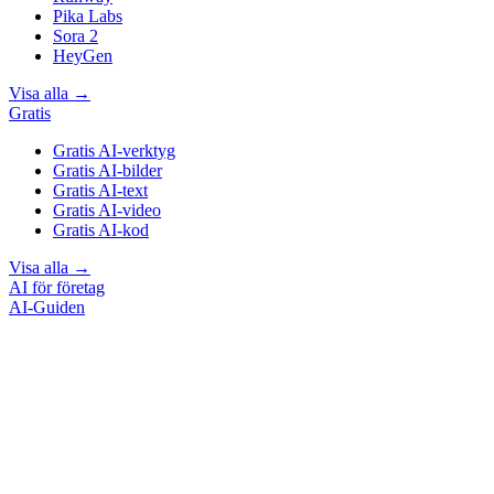
Pika Labs
Sora 2
HeyGen
Visa alla
→
Gratis
Gratis AI-verktyg
Gratis AI-bilder
Gratis AI-text
Gratis AI-video
Gratis AI-kod
Visa alla
→
AI för företag
AI-Guiden