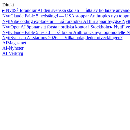
Direkt
▸ Nytt
Så förändrar AI den svenska skolan — åtta av tio lärare använd
Nytt
Claude Fable 5 nedstängd — USA stoppar Anthropics nya toppm
Nytt
Vibe coding exploderar — så förändrar AI hur appar byggs
▸ Nyt
Nytt
OpenAI öppnar sitt första nordiska kontor i Stockholm
▸ Nytt
Five
Nytt
Claude Fable 5 testad — så bra är Anthropics nya toppmodell
▸ N
Nytt
Svenska AI-startups 2026 — Vilka bolag leder utvecklingen?
AI
Magasinet
AI-Nyheter
AI-Verktyg