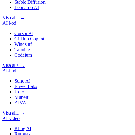
Stable Diffusion
Leonardo AI
Visa alla
→
AI-kod
Cursor AI
GitHub Copilot
Windsurf
Tabnine
Codeium
Visa alla
→
AI-ljud
Suno AI
ElevenLabs
Udio
Mubert
AIVA
Visa alla
→
AI-video
Kling AI
Runway