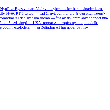
 Nytt
Five Eyes varnar: AI-drivna cyberattacker bara månader bort
▸
ll
▸ Nytt
GPT-5 testad — vad är nytt och hur bra är den egentligen?
▸
förändrar AI den svenska skolan — åtta av tio lärare använder det nu
▸
Fable 5 nedstängd — USA stoppar Anthropics nya toppmodell
▸
e coding exploderar — så förändrar AI hur appar byggs
▸