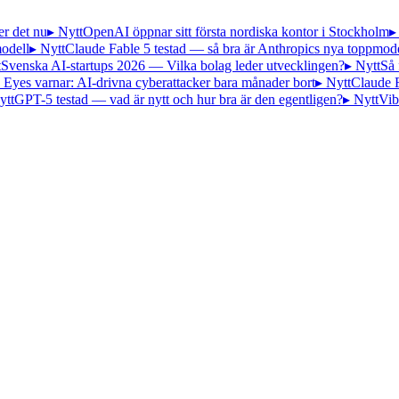
er det nu
▸ Nytt
OpenAI öppnar sitt första nordiska kontor i Stockholm
▸
odell
▸ Nytt
Claude Fable 5 testad — så bra är Anthropics nya toppmode
t
Svenska AI-startups 2026 — Vilka bolag leder utvecklingen?
▸ Nytt
Så 
 Eyes varnar: AI-drivna cyberattacker bara månader bort
▸ Nytt
Claude 
ytt
GPT-5 testad — vad är nytt och hur bra är den egentligen?
▸ Nytt
Vib