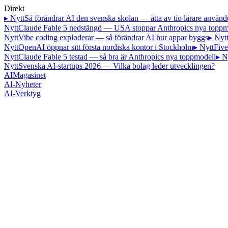
Direkt
▸ Nytt
Så förändrar AI den svenska skolan — åtta av tio lärare använd
Nytt
Claude Fable 5 nedstängd — USA stoppar Anthropics nya toppm
Nytt
Vibe coding exploderar — så förändrar AI hur appar byggs
▸ Nyt
Nytt
OpenAI öppnar sitt första nordiska kontor i Stockholm
▸ Nytt
Five
Nytt
Claude Fable 5 testad — så bra är Anthropics nya toppmodell
▸ N
Nytt
Svenska AI-startups 2026 — Vilka bolag leder utvecklingen?
AI
Magasinet
AI-Nyheter
AI-Verktyg