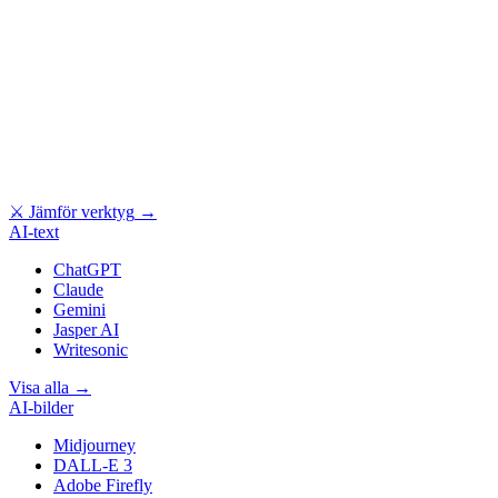
⚔
Jämför verktyg
→
AI-text
ChatGPT
Claude
Gemini
Jasper AI
Writesonic
Visa alla
→
AI-bilder
Midjourney
DALL-E 3
Adobe Firefly