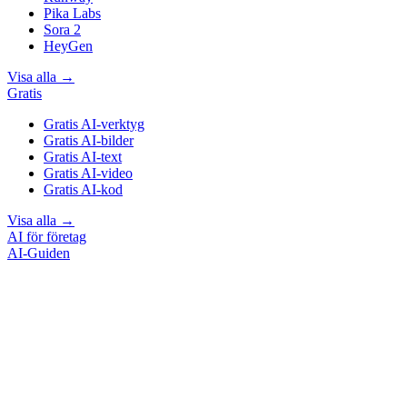
Pika Labs
Sora 2
HeyGen
Visa alla
→
Gratis
Gratis AI-verktyg
Gratis AI-bilder
Gratis AI-text
Gratis AI-video
Gratis AI-kod
Visa alla
→
AI för företag
AI-Guiden