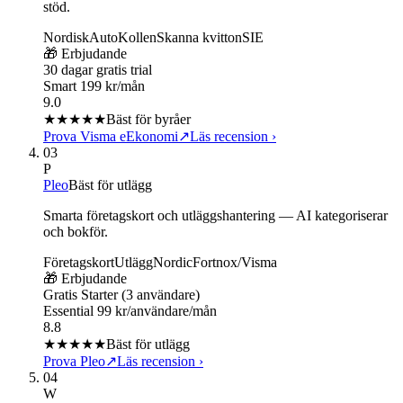
stöd.
Nordisk
AutoKollen
Skanna kvitton
SIE
🎁 Erbjudande
30 dagar gratis trial
Smart 199 kr/mån
9.0
★★★★★
Bäst för byråer
Prova Visma eEkonomi
↗
Läs recension
›
03
P
Pleo
Bäst för utlägg
Smarta företagskort och utläggshantering — AI kategoriserar
och bokför.
Företagskort
Utlägg
Nordic
Fortnox/Visma
🎁 Erbjudande
Gratis Starter (3 användare)
Essential 99 kr/användare/mån
8.8
★★★★
★
Bäst för utlägg
Prova Pleo
↗
Läs recension
›
04
W