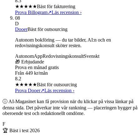
8.3
★★★★
★
Bäst för fakturering
Prova Billogram
↗
Läs recension
›
08
D
Dooer
Bäst för outsourcing
Autonom bokföring — du tar bilder, AI:n och en
redovisningskonsult sköter resten.
Autonom
App
Redovisningskonsult
Svenskt
🎁 Erbjudande
Prova en månad gratis
Från 449 kr/mån
8.2
★★★★
★
Bäst för outsourcing
Prova Dooer
↗
Läs recension
›
ⓘ AI-Magasinet kan få provision när du klickar på vissa länkar på
denna sida. Det påverkar inte vår rankning — placeringen bygger på
oberoende test och redaktionellt omdöme.
F
🏆 Bäst i test
2026