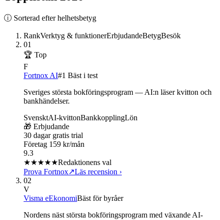
ⓘ Sorterad efter helhetsbetyg
Rank
Verktyg & funktioner
Erbjudande
Betyg
Besök
01
🏆 Top
F
Fortnox AI
#1 Bäst i test
Sveriges största bokföringsprogram — AI:n läser kvitton och
bankhändelser.
Svenskt
AI-kvitton
Bankkoppling
Lön
🎁 Erbjudande
30 dagar gratis trial
Företag 159 kr/mån
9.3
★★★★★
Redaktionens val
Prova Fortnox
↗
Läs recension
›
02
V
Visma eEkonomi
Bäst för byråer
Nordens näst största bokföringsprogram med växande AI-