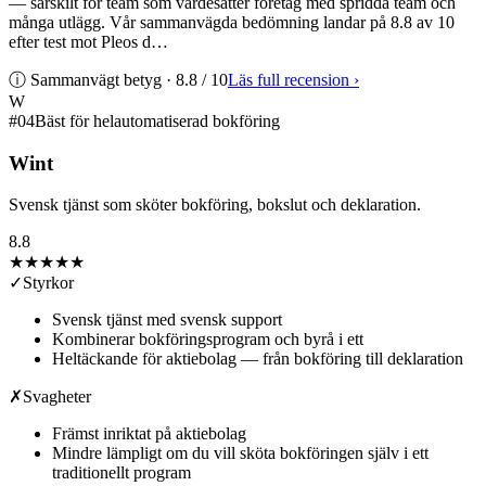
— särskilt för team som värdesätter företag med spridda team och
många utlägg. Vår sammanvägda bedömning landar på 8.8 av 10
efter test mot Pleos d…
ⓘ Sammanvägt betyg ·
8.8
/ 10
Läs full recension
›
W
#
04
Bäst för helautomatiserad bokföring
Wint
Svensk tjänst som sköter bokföring, bokslut och deklaration.
8.8
★★★★
★
✓
Styrkor
Svensk tjänst med svensk support
Kombinerar bokföringsprogram och byrå i ett
Heltäckande för aktiebolag — från bokföring till deklaration
✗
Svagheter
Främst inriktat på aktiebolag
Mindre lämpligt om du vill sköta bokföringen själv i ett
traditionellt program