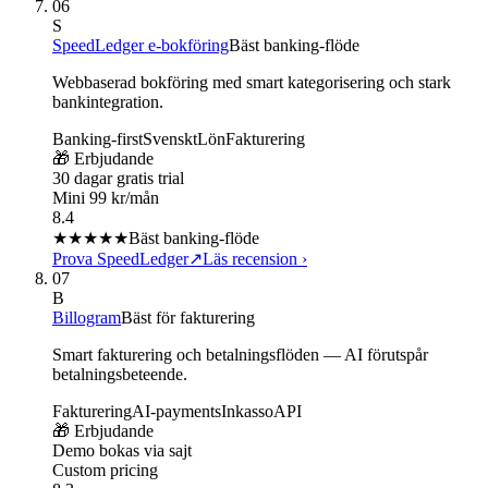
06
S
SpeedLedger e-bokföring
Bäst banking-flöde
Webbaserad bokföring med smart kategorisering och stark
bankintegration.
Banking-first
Svenskt
Lön
Fakturering
🎁 Erbjudande
30 dagar gratis trial
Mini 99 kr/mån
8.4
★★★★
★
Bäst banking-flöde
Prova SpeedLedger
↗
Läs recension
›
07
B
Billogram
Bäst för fakturering
Smart fakturering och betalningsflöden — AI förutspår
betalningsbeteende.
Fakturering
AI-payments
Inkasso
API
🎁 Erbjudande
Demo bokas via sajt
Custom pricing