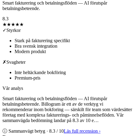
Smart fakturering och betalningsflöden — AI förutspår
betalningsbeteende.
8.3
★★★★
★
✓
Styrkor
Stark på fakturering specifikt
Bra svensk integration
Modern produkt
✗
Svagheter
Inte heltäckande bokföring
Premium-pris
Vår analys
Smart fakturering och betalningsflöden — AI förutspår
betalningsbeteende. Billogram är ett av de verktyg vi
rekommenderar inom bokforing — särskilt för team som värdesätter
företag med komplexa fakturerings- och påminnelseflöden. Vår
sammanvägda bedömning landar på 8.3 av 10 e…
ⓘ Sammanvägt betyg ·
8.3
/ 10
Läs full recension
›