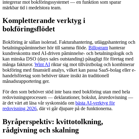
integrerar mot bokföringssystemet — en funktion som sparar
märkbar tid i medelstora team.
Kompletterande verktyg i
bokföringsflödet
Bokföring är sällan isolerad. Fakturahantering, utläggshantering och
betalningspåminnelser hör till samma flöde.
Billogram
hanterar
kundreskontra med AI-driven påminnelse- och betalningslogik och
kan minska DSO (days sales outstanding) påtagligt för företag med
många fakturor.
Wint AI
riktar sig mot tillväxtbolag och kombinerar
bokföring med finansiell analys, vilket kan passa SaaS-bolag eller e-
handelsföretag som behöver tätare insikt än traditionell
månadsrapportering ger.
För den som behöver stöd inte bara med bokföring utan med hela
redovisningsprocessen — deklarationer, bokslut, årsredovisning —
är det värt att läsa vår syskonsida om
bästa AI-verktyg för
redovisning 2026
, där vi går djupare på de funktionerna.
Byråperspektiv: kvittotolkning,
rådgivning och skalning