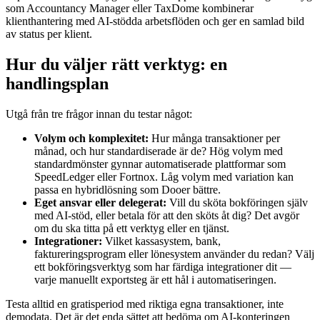
som Accountancy Manager eller TaxDome kombinerar
klienthantering med AI-stödda arbetsflöden och ger en samlad bild
av status per klient.
Hur du väljer rätt verktyg: en
handlingsplan
Utgå från tre frågor innan du testar något:
Volym och komplexitet:
Hur många transaktioner per
månad, och hur standardiserade är de? Hög volym med
standardmönster gynnar automatiserade plattformar som
SpeedLedger eller Fortnox. Låg volym med variation kan
passa en hybridlösning som Dooer bättre.
Eget ansvar eller delegerat:
Vill du sköta bokföringen själv
med AI-stöd, eller betala för att den sköts åt dig? Det avgör
om du ska titta på ett verktyg eller en tjänst.
Integrationer:
Vilket kassasystem, bank,
faktureringsprogram eller lönesystem använder du redan? Välj
ett bokföringsverktyg som har färdiga integrationer dit —
varje manuellt exportsteg är ett hål i automatiseringen.
Testa alltid en gratisperiod med riktiga egna transaktioner, inte
demodata. Det är det enda sättet att bedöma om AI-konteringen