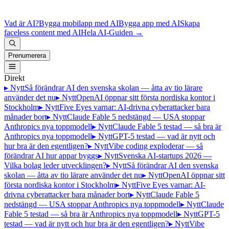
Vad är AI?
Bygga mobilapp med AI
Bygga app med AI
Skapa
faceless content med AI
Hela AI-Guiden
→
Prenumerera
Direkt
▸ Nytt
Så förändrar AI den svenska skolan — åtta av tio lärare
använder det nu
▸ Nytt
OpenAI öppnar sitt första nordiska kontor i
Stockholm
▸ Nytt
Five Eyes varnar: AI-drivna cyberattacker bara
månader bort
▸ Nytt
Claude Fable 5 nedstängd — USA stoppar
Anthropics nya toppmodell
▸ Nytt
Claude Fable 5 testad — så bra är
Anthropics nya toppmodell
▸ Nytt
GPT-5 testad — vad är nytt och
hur bra är den egentligen?
▸ Nytt
Vibe coding exploderar — så
förändrar AI hur appar byggs
▸ Nytt
Svenska AI-startups 2026 —
Vilka bolag leder utvecklingen?
▸ Nytt
Så förändrar AI den svenska
skolan — åtta av tio lärare använder det nu
▸ Nytt
OpenAI öppnar sitt
första nordiska kontor i Stockholm
▸ Nytt
Five Eyes varnar: AI-
drivna cyberattacker bara månader bort
▸ Nytt
Claude Fable 5
nedstängd — USA stoppar Anthropics nya toppmodell
▸ Nytt
Claude
Fable 5 testad — så bra är Anthropics nya toppmodell
▸ Nytt
GPT-5
testad — vad är nytt och hur bra är den egentligen?
▸ Nytt
Vibe