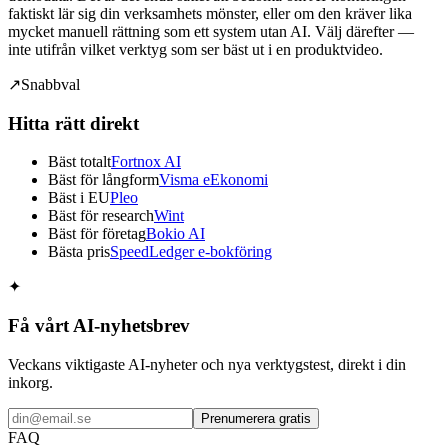
faktiskt lär sig din verksamhets mönster, eller om den kräver lika
mycket manuell rättning som ett system utan AI. Välj därefter —
inte utifrån vilket verktyg som ser bäst ut i en produktvideo.
↗
Snabbval
Hitta rätt direkt
Bäst totalt
Fortnox AI
Bäst för långform
Visma eEkonomi
Bäst i EU
Pleo
Bäst för research
Wint
Bäst för företag
Bokio AI
Bästa pris
SpeedLedger e-bokföring
✦
Få vårt AI-nyhetsbrev
Veckans viktigaste AI-nyheter och nya verktygstest, direkt i din
inkorg.
Prenumerera gratis
FAQ