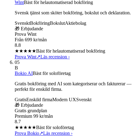
Wint
Bäst för helautomatiserad bokföring
Svensk tjänst som sköter bokföring, bokslut och deklaration.
Svenskt
Bokföring
Bokslut
Aktiebolag
🎁 Erbjudande
Prova Wint
Från 699 kr/mån
8.8
★★★★
★
Bäst för helautomatiserad bokföring
Prova Wint
↗
Läs recension
›
05
B
Bokio AI
Bäst för soloföretag
Gratis bokföring med AI som kategoriserar och fakturerar —
perfekt för enskild firma.
Gratis
Enskild firma
Modern UX
Svenskt
🎁 Erbjudande
Gratis grundplan
Premium 99 kr/mån
8.7
★★★★
★
Bäst för soloföretag
Prova Bokio
↗
Läs recension
›