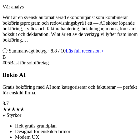
Vår analys
Wint är en svensk automatiserad ekonomitjänst som kombinerar
bokföringsprogram och redovisningsbyrå i ett — AI sköter löpande
bokföring, kvitto- och fakturahantering, betalningar, moms, lön samt
bokslut och deklaration. Wint är ett av de verktyg vi lyfter fram inom
bokföring,…
ⓘ Sammanvägt betyg ·
8.8
/ 10
Läs full recension
›
B
#
05
Bäst för soloföretag
Bokio AI
Gratis bokföring med AI som kategoriserar och fakturerar — perfekt
för enskild firma.
8.7
★★★★
★
✓
Styrkor
Helt gratis grundplan
Designat för enskilda firmor
Modern UX