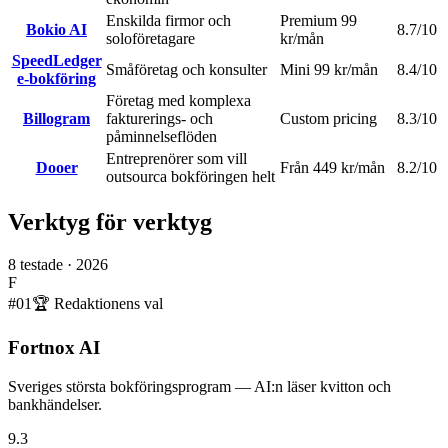
Enskilda firmor och
Premium 99
Bokio AI
8.7
/10
soloföretagare
kr/mån
SpeedLedger
Småföretag och konsulter
Mini 99 kr/mån
8.4
/10
e-bokföring
Företag med komplexa
Billogram
fakturerings- och
Custom pricing
8.3
/10
påminnelseflöden
Entreprenörer som vill
Dooer
Från 449 kr/mån
8.2
/10
outsourca bokföringen helt
Verktyg för verktyg
8
testade ·
2026
F
#
01
🏆 Redaktionens val
Fortnox AI
Sveriges största bokföringsprogram — AI:n läser kvitton och
bankhändelser.
9.3