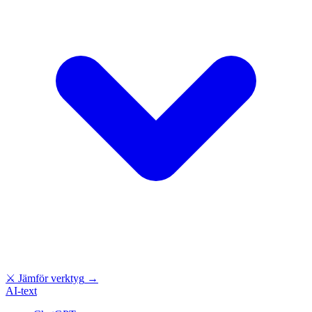
⚔
Jämför verktyg
→
AI-text