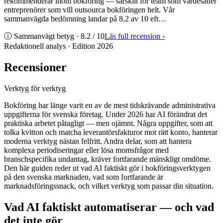
rekommenderar inom bokforing — särskilt för team som värdesätter
entreprenörer som vill outsourca bokföringen helt. Vår
sammanvägda bedömning landar på 8.2 av 10 eft…
ⓘ Sammanvägt betyg ·
8.2
/ 10
Läs full recension
›
Redaktionell analys · Edition
2026
Recensioner
Verktyg för verktyg
Bokföring har länge varit en av de mest tidskrävande administrativa
uppgifterna för svenska företag. Under 2026 har AI förändrat det
praktiska arbetet påtagligt — men ojämnt. Några uppgifter, som att
tolka kvitton och matcha leverantörsfakturor mot rätt konto, hanterar
moderna verktyg nästan felfritt. Andra delar, som att hantera
komplexa periodiseringar eller lösa momsfrågor med
branschspecifika undantag, kräver fortfarande mänskligt omdöme.
Den här guiden reder ut vad AI faktiskt gör i bokföringsverktygen
på den svenska marknaden, vad som fortfarande är
marknadsföringssnack, och vilket verktyg som passar din situation.
Vad AI faktiskt automatiserar — och vad
det inte gör