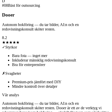
D
#
08
Bäst för outsourcing
Dooer
Autonom bokföring — du tar bilder, AI:n och en
redovisningskonsult sköter resten.
8.2
★★★★
★
✓
Styrkor
Bara fota — inget mer
Inkluderar mänsklig redovisningskonsult
Bra för entreprenörer
✗
Svagheter
Premium-pris jämfört med DIY
Mindre kontroll över detaljer
Vår analys
Autonom bokföring — du tar bilder, AI:n och en
redovisningskonsult sköter resten. Dooer är ett av de verktyg vi