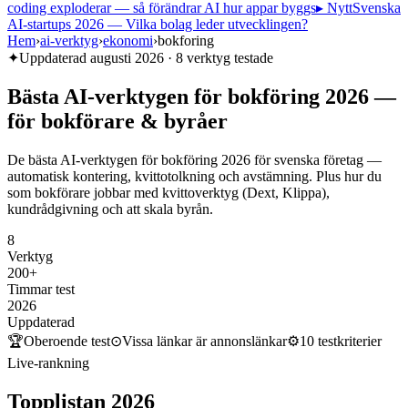
coding exploderar — så förändrar AI hur appar byggs
▸ Nytt
Svenska
AI-startups 2026 — Vilka bolag leder utvecklingen?
Hem
›
ai-verktyg
›
ekonomi
›
bokforing
✦
Uppdaterad
augusti 2026
·
8
verktyg testade
Bästa
AI-verktygen
för
bokföring
2026
—
för
bokförare
&
byråer
De bästa AI-verktygen för bokföring 2026 för svenska företag —
automatisk kontering, kvittotolkning och avstämning. Plus hur du
som bokförare jobbar med kvittoverktyg (Dext, Klippa),
kundrådgivning och att skala byrån.
8
Verktyg
200+
Timmar test
2026
Uppdaterad
🏆
Oberoende test
⊙
Vissa länkar är annonslänkar
⚙
10
testkriterier
Live-rankning
Topplistan
2026