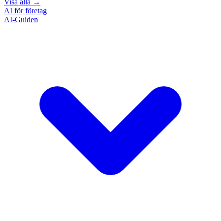
Visa alla
→
AI för företag
AI-Guiden