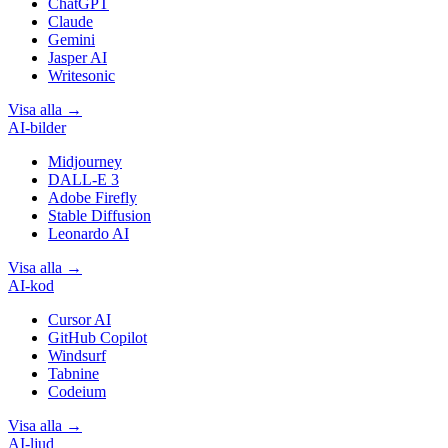
ChatGPT
Claude
Gemini
Jasper AI
Writesonic
Visa alla
→
AI-bilder
Midjourney
DALL-E 3
Adobe Firefly
Stable Diffusion
Leonardo AI
Visa alla
→
AI-kod
Cursor AI
GitHub Copilot
Windsurf
Tabnine
Codeium
Visa alla
→
AI-ljud