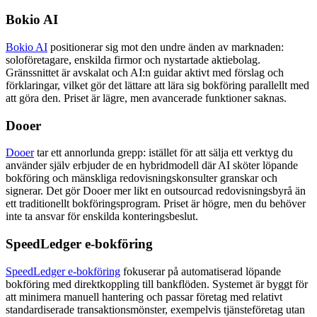
Bokio AI
Bokio AI
positionerar sig mot den undre änden av marknaden:
soloföretagare, enskilda firmor och nystartade aktiebolag.
Gränssnittet är avskalat och AI:n guidar aktivt med förslag och
förklaringar, vilket gör det lättare att lära sig bokföring parallellt med
att göra den. Priset är lägre, men avancerade funktioner saknas.
Dooer
Dooer
tar ett annorlunda grepp: istället för att sälja ett verktyg du
använder själv erbjuder de en hybridmodell där AI sköter löpande
bokföring och mänskliga redovisningskonsulter granskar och
signerar. Det gör Dooer mer likt en outsourcad redovisningsbyrå än
ett traditionellt bokföringsprogram. Priset är högre, men du behöver
inte ta ansvar för enskilda konteringsbeslut.
SpeedLedger e-bokföring
SpeedLedger e-bokföring
fokuserar på automatiserad löpande
bokföring med direktkoppling till bankflöden. Systemet är byggt för
att minimera manuell hantering och passar företag med relativt
standardiserade transaktionsmönster, exempelvis tjänsteföretag utan