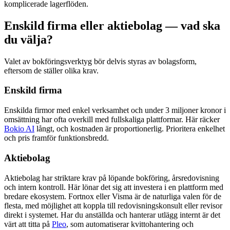
komplicerade lagerflöden.
Enskild firma eller aktiebolag — vad ska
du välja?
Valet av bokföringsverktyg bör delvis styras av bolagsform,
eftersom de ställer olika krav.
Enskild firma
Enskilda firmor med enkel verksamhet och under 3 miljoner kronor i
omsättning har ofta overkill med fullskaliga plattformar. Här räcker
Bokio AI
långt, och kostnaden är proportionerlig. Prioritera enkelhet
och pris framför funktionsbredd.
Aktiebolag
Aktiebolag har striktare krav på löpande bokföring, årsredovisning
och intern kontroll. Här lönar det sig att investera i en plattform med
bredare ekosystem. Fortnox eller Visma är de naturliga valen för de
flesta, med möjlighet att koppla till redovisningskonsult eller revisor
direkt i systemet. Har du anställda och hanterar utlägg internt är det
värt att titta på
Pleo
, som automatiserar kvittohantering och