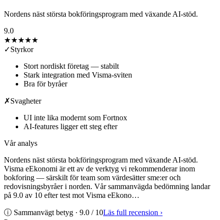
Nordens näst största bokföringsprogram med växande AI-stöd.
9.0
★★★★★
✓
Styrkor
Stort nordiskt företag — stabilt
Stark integration med Visma-sviten
Bra för byråer
✗
Svagheter
UI inte lika modernt som Fortnox
AI-features ligger ett steg efter
Vår analys
Nordens näst största bokföringsprogram med växande AI-stöd.
Visma eEkonomi är ett av de verktyg vi rekommenderar inom
bokforing — särskilt för team som värdesätter sme:er och
redovisningsbyråer i norden. Vår sammanvägda bedömning landar
på 9.0 av 10 efter test mot Visma eEkono…
ⓘ Sammanvägt betyg ·
9.0
/ 10
Läs full recension
›