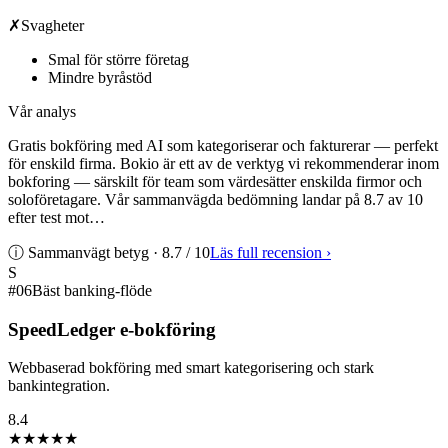
✗
Svagheter
Smal för större företag
Mindre byråstöd
Vår analys
Gratis bokföring med AI som kategoriserar och fakturerar — perfekt
för enskild firma. Bokio är ett av de verktyg vi rekommenderar inom
bokforing — särskilt för team som värdesätter enskilda firmor och
soloföretagare. Vår sammanvägda bedömning landar på 8.7 av 10
efter test mot…
ⓘ Sammanvägt betyg ·
8.7
/ 10
Läs full recension
›
S
#
06
Bäst banking-flöde
SpeedLedger e-bokföring
Webbaserad bokföring med smart kategorisering och stark
bankintegration.
8.4
★★★★
★