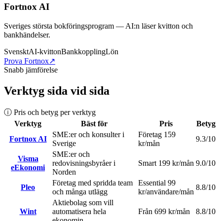
Fortnox AI
Sveriges största bokföringsprogram — AI:n läser kvitton och
bankhändelser.
Svenskt
AI-kvitton
Bankkoppling
Lön
Prova Fortnox
↗
Snabb jämförelse
Verktyg sida vid sida
ⓘ Pris och betyg per verktyg
Verktyg
Bäst för
Pris
Betyg
SME:er och konsulter i
Företag 159
Fortnox AI
9.3
/10
Sverige
kr/mån
SME:er och
Visma
redovisningsbyråer i
Smart 199 kr/mån
9.0
/10
eEkonomi
Norden
Företag med spridda team
Essential 99
Pleo
8.8
/10
och många utlägg
kr/användare/mån
Aktiebolag som vill
Wint
automatisera hela
Från 699 kr/mån
8.8
/10
ekonomin