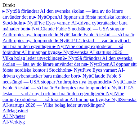
Direkt
▸ Nytt
Så förändrar AI den svenska skolan — åtta av tio lärare
använder det nu
▸ Nytt
OpenAI öppnar sitt första nordiska kontor i
Stockholm
▸ Nytt
Five Eyes varnar: AI-drivna cyberattacker bara
månader bort
▸ Nytt
Claude Fable 5 nedstängd — USA stoppar
Anthropics nya toppmodell
▸ Nytt
Claude Fable 5 testad — så bra är
Anthropics nya toppmodell
▸ Nytt
GPT-5 testad — vad är nytt och
hur bra är den egentligen?
▸ Nytt
Vibe coding exploderar — så
förändrar AI hur appar byggs
▸ Nytt
Svenska AI-startups 2026 —
Vilka bolag leder utvecklingen?
▸ Nytt
Så förändrar AI den svenska
skolan — åtta av tio lärare använder det nu
▸ Nytt
OpenAI öppnar sitt
första nordiska kontor i Stockholm
▸ Nytt
Five Eyes varnar: AI-
drivna cyberattacker bara månader bort
▸ Nytt
Claude Fable 5
nedstängd — USA stoppar Anthropics nya toppmodell
▸ Nytt
Claude
Fable 5 testad — så bra är Anthropics nya toppmodell
▸ Nytt
GPT-5
testad — vad är nytt och hur bra är den egentligen?
▸ Nytt
Vibe
coding exploderar — så förändrar AI hur appar byggs
▸ Nytt
Svenska
AI-startups 2026 — Vilka bolag leder utvecklingen?
AI
Magasinet
AI-Nyheter
AI-Verktyg