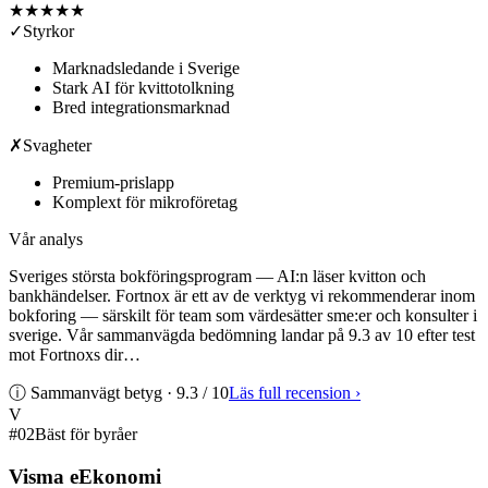
★★★★★
✓
Styrkor
Marknadsledande i Sverige
Stark AI för kvittotolkning
Bred integrationsmarknad
✗
Svagheter
Premium-prislapp
Komplext för mikroföretag
Vår analys
Sveriges största bokföringsprogram — AI:n läser kvitton och
bankhändelser. Fortnox är ett av de verktyg vi rekommenderar inom
bokforing — särskilt för team som värdesätter sme:er och konsulter i
sverige. Vår sammanvägda bedömning landar på 9.3 av 10 efter test
mot Fortnoxs dir…
ⓘ Sammanvägt betyg ·
9.3
/ 10
Läs full recension
›
V
#
02
Bäst för byråer
Visma eEkonomi