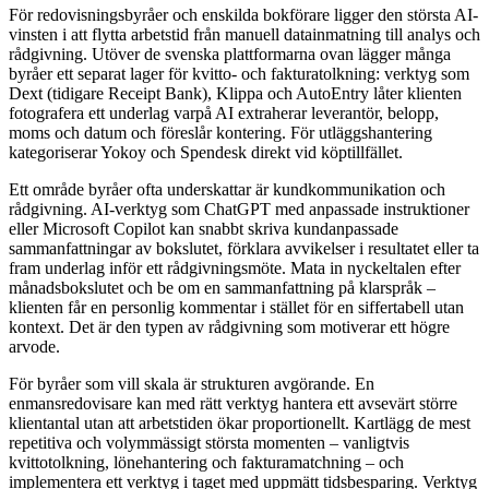
För redovisningsbyråer och enskilda bokförare ligger den största AI-
vinsten i att flytta arbetstid från manuell datainmatning till analys och
rådgivning. Utöver de svenska plattformarna ovan lägger många
byråer ett separat lager för kvitto- och fakturatolkning: verktyg som
Dext (tidigare Receipt Bank), Klippa och AutoEntry låter klienten
fotografera ett underlag varpå AI extraherar leverantör, belopp,
moms och datum och föreslår kontering. För utläggshantering
kategoriserar Yokoy och Spendesk direkt vid köptillfället.
Ett område byråer ofta underskattar är kundkommunikation och
rådgivning. AI-verktyg som ChatGPT med anpassade instruktioner
eller Microsoft Copilot kan snabbt skriva kundanpassade
sammanfattningar av bokslutet, förklara avvikelser i resultatet eller ta
fram underlag inför ett rådgivningsmöte. Mata in nyckeltalen efter
månadsbokslutet och be om en sammanfattning på klarspråk –
klienten får en personlig kommentar i stället för en siffertabell utan
kontext. Det är den typen av rådgivning som motiverar ett högre
arvode.
För byråer som vill skala är strukturen avgörande. En
enmansredovisare kan med rätt verktyg hantera ett avsevärt större
klientantal utan att arbetstiden ökar proportionellt. Kartlägg de mest
repetitiva och volymmässigt största momenten – vanligtvis
kvittotolkning, lönehantering och fakturamatchning – och
implementera ett verktyg i taget med uppmätt tidsbesparing. Verktyg