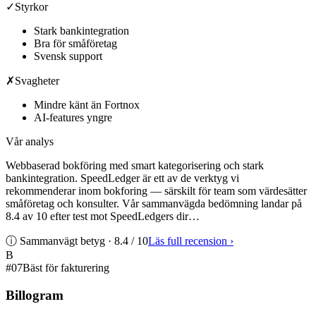
✓
Styrkor
Stark bankintegration
Bra för småföretag
Svensk support
✗
Svagheter
Mindre känt än Fortnox
AI-features yngre
Vår analys
Webbaserad bokföring med smart kategorisering och stark
bankintegration. SpeedLedger är ett av de verktyg vi
rekommenderar inom bokforing — särskilt för team som värdesätter
småföretag och konsulter. Vår sammanvägda bedömning landar på
8.4 av 10 efter test mot SpeedLedgers dir…
ⓘ Sammanvägt betyg ·
8.4
/ 10
Läs full recension
›
B
#
07
Bäst för fakturering
Billogram