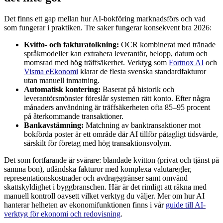
Det finns ett gap mellan hur AI-bokföring marknadsförs och vad
som fungerar i praktiken. Tre saker fungerar konsekvent bra 2026:
Kvitto- och fakturatolkning:
OCR kombinerat med tränade
språkmodeller kan extrahera leverantör, belopp, datum och
momsrad med hög träffsäkerhet. Verktyg som
Fortnox AI
och
Visma eEkonomi
klarar de flesta svenska standardfakturor
utan manuell inmatning.
Automatisk kontering:
Baserat på historik och
leverantörsmönster föreslår systemen rätt konto. Efter några
månaders användning är träffsäkerheten ofta 85–95 procent
på återkommande transaktioner.
Bankavstämning:
Matchning av banktransaktioner mot
bokförda poster är ett område där AI tillför påtagligt tidsvärde,
särskilt för företag med hög transaktionsvolym.
Det som fortfarande är svårare: blandade kvitton (privat och tjänst på
samma bon), utländska fakturor med komplexa valutaregler,
representationskostnader och avdragsgränser samt omvänd
skattskyldighet i byggbranschen. Här är det rimligt att räkna med
manuell kontroll oavsett vilket verktyg du väljer. Mer om hur AI
hanterar helheten av ekonomifunktionen finns i vår
guide till AI-
verktyg för ekonomi och redovisning
.