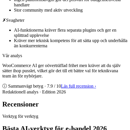
handlare
Stor community med aktiv utveckling
✗
Svagheter
AI-funktionerna kräver flera separata plugins och ger en
splittrad upplevelse
Kräver mer teknisk kompetens för att sätta upp och underhålla
än konkurrenterna
Vår analys
WooCommerce AI ger oöverträffad frihet men kräver att du själv
sätter ihop pusslet, vilket gör det till ett bättre val för teknikvana
team än för nybörjare.
ⓘ Sammanvägt betyg ·
7.9
/ 10
Läs full recension
›
Redaktionell analys · Edition
2026
Recensioner
Verktyg för verktyg
Bästa AI-verktyg för e-handel 2026