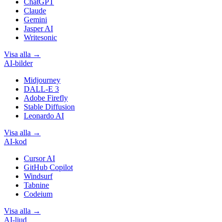
ChatGPT
Claude
Gemini
Jasper AI
Writesonic
Visa alla
→
AI-bilder
Midjourney
DALL-E 3
Adobe Firefly
Stable Diffusion
Leonardo AI
Visa alla
→
AI-kod
Cursor AI
GitHub Copilot
Windsurf
Tabnine
Codeium
Visa alla
→
AI-ljud