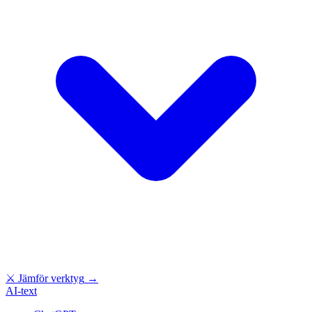
⚔
Jämför verktyg
→
AI-text