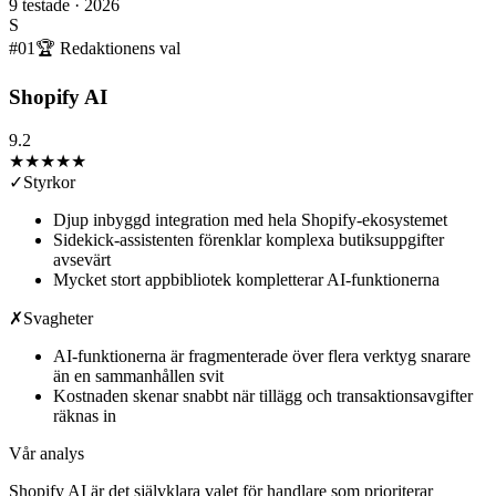
9
testade ·
2026
S
#
01
🏆 Redaktionens val
Shopify AI
9.2
★★★★★
✓
Styrkor
Djup inbyggd integration med hela Shopify-ekosystemet
Sidekick-assistenten förenklar komplexa butiksuppgifter
avsevärt
Mycket stort appbibliotek kompletterar AI-funktionerna
✗
Svagheter
AI-funktionerna är fragmenterade över flera verktyg snarare
än en sammanhållen svit
Kostnaden skenar snabbt när tillägg och transaktionsavgifter
räknas in
Vår analys
Shopify AI är det självklara valet för handlare som prioriterar