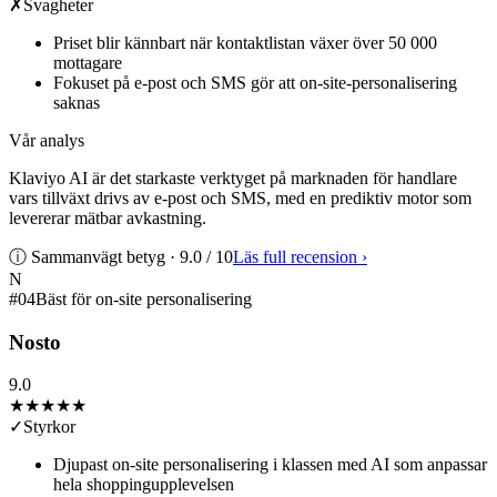
✗
Svagheter
Priset blir kännbart när kontaktlistan växer över 50 000
mottagare
Fokuset på e-post och SMS gör att on-site-personalisering
saknas
Vår analys
Klaviyo AI är det starkaste verktyget på marknaden för handlare
vars tillväxt drivs av e-post och SMS, med en prediktiv motor som
levererar mätbar avkastning.
ⓘ Sammanvägt betyg ·
9.0
/ 10
Läs full recension
›
N
#
04
Bäst för on-site personalisering
Nosto
9.0
★★★★★
✓
Styrkor
Djupast on-site personalisering i klassen med AI som anpassar
hela shoppingupplevelsen