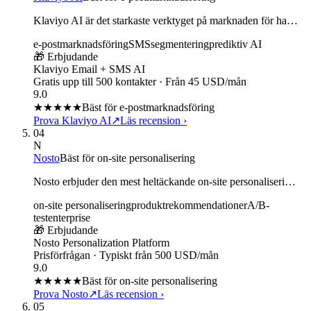
Klaviyo AI är det starkaste verktyget på marknaden för ha…
e-postmarknadsföring
SMS
segmentering
prediktiv AI
🎁 Erbjudande
Klaviyo Email + SMS AI
Gratis upp till 500 kontakter · Från 45 USD/mån
9.0
★★★★★
Bäst för e-postmarknadsföring
Prova Klaviyo AI
↗
Läs recension
›
04
N
Nosto
Bäst för on-site personalisering
Nosto erbjuder den mest heltäckande on-site personaliseri…
on-site personalisering
produktrekommendationer
A/B-
test
enterprise
🎁 Erbjudande
Nosto Personalization Platform
Prisförfrågan · Typiskt från 500 USD/mån
9.0
★★★★★
Bäst för on-site personalisering
Prova Nosto
↗
Läs recension
›
05