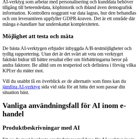
AI-verktyg som arbetar med personalisering och kunddata behöver
tillgång till beteendedata, köphistorik och ibland även demografisk
information. Kontrollera noggrant var data lagras, hur den behandlas
och om leverantören uppfyller GDPR-kraven. Det är ett område där
många e-handlare har underskattat komplexiteten.
Möjlighet att testa och mäta
De bästa AI-verktygen erbjuder inbyggda A/B-testmöjligheter och
tydlig rapportering. Utan det är det svårt att veta om verktyget
faktiskt bidrar till bättre resultat eller om förbättringarna beror på
andra faktorer. Be alltid om en testperiod och definiera i förväg vilka
KPI:er du mäter mot.
Vill du snabbt få en överblick av de alternativ som finns kan du
jämföra AI-verktyg
sida vid sida för att hitta det som passar din
situation bäst.
Vanliga användningsfall för AI inom e-
handel
Produktbeskrivningar med AI