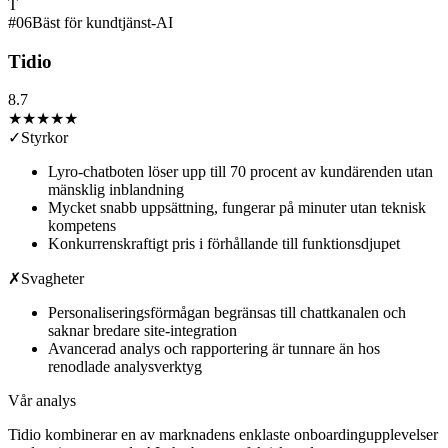
T
#
06
Bäst för kundtjänst-AI
Tidio
8.7
★★★★
★
✓
Styrkor
Lyro-chatboten löser upp till 70 procent av kundärenden utan
mänsklig inblandning
Mycket snabb uppsättning, fungerar på minuter utan teknisk
kompetens
Konkurrenskraftigt pris i förhållande till funktionsdjupet
✗
Svagheter
Personaliseringsförmågan begränsas till chattkanalen och
saknar bredare site-integration
Avancerad analys och rapportering är tunnare än hos
renodlade analysverktyg
Vår analys
Tidio kombinerar en av marknadens enklaste onboardingupplevelser