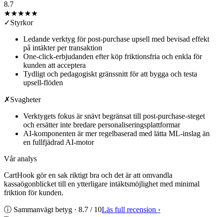
8.7
★★★★
★
✓
Styrkor
Ledande verktyg för post-purchase upsell med bevisad effekt
på intäkter per transaktion
One-click-erbjudanden efter köp friktionsfria och enkla för
kunden att acceptera
Tydligt och pedagogiskt gränssnitt för att bygga och testa
upsell-flöden
✗
Svagheter
Verktygets fokus är snävt begränsat till post-purchase-steget
och ersätter inte bredare personaliseringsplattformar
AI-komponenten är mer regelbaserad med lätta ML-inslag än
en fullfjädrad AI-motor
Vår analys
CartHook gör en sak riktigt bra och det är att omvandla
kassaögonblicket till en ytterligare intäktsmöjlighet med minimal
friktion för kunden.
ⓘ Sammanvägt betyg ·
8.7
/ 10
Läs full recension
›