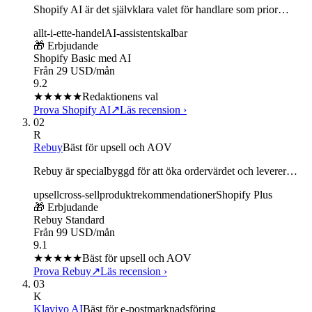
Shopify AI är det självklara valet för handlare som prior…
allt-i-ett
e-handel
AI-assistent
skalbar
🎁 Erbjudande
Shopify Basic med AI
Från 29 USD/mån
9.2
★★★★★
Redaktionens val
Prova Shopify AI
↗
Läs recension
›
02
R
Rebuy
Bäst för upsell och AOV
Rebuy är specialbyggd för att öka ordervärdet och leverer…
upsell
cross-sell
produktrekommendationer
Shopify Plus
🎁 Erbjudande
Rebuy Standard
Från 99 USD/mån
9.1
★★★★★
Bäst för upsell och AOV
Prova Rebuy
↗
Läs recension
›
03
K
Klaviyo AI
Bäst för e-postmarknadsföring