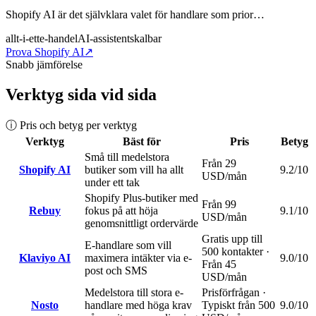
Shopify AI är det självklara valet för handlare som prior…
allt-i-ett
e-handel
AI-assistent
skalbar
Prova Shopify AI
↗
Snabb jämförelse
Verktyg sida vid sida
ⓘ Pris och betyg per verktyg
Verktyg
Bäst för
Pris
Betyg
Små till medelstora
Från 29
Shopify AI
butiker som vill ha allt
9.2
/10
USD/mån
under ett tak
Shopify Plus-butiker med
Från 99
Rebuy
fokus på att höja
9.1
/10
USD/mån
genomsnittligt ordervärde
Gratis upp till
E-handlare som vill
500 kontakter ·
Klaviyo AI
maximera intäkter via e-
9.0
/10
Från 45
post och SMS
USD/mån
Medelstora till stora e-
Prisförfrågan ·
Nosto
handlare med höga krav
Typiskt från 500
9.0
/10