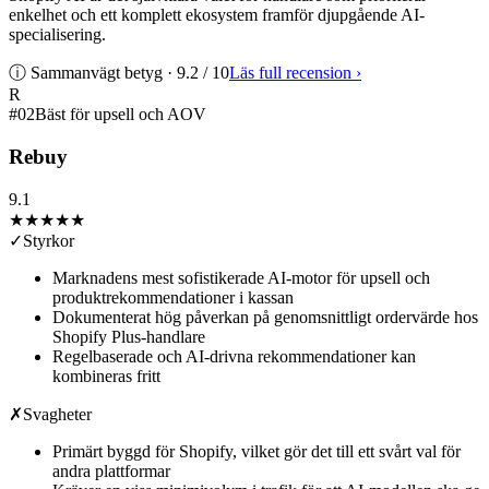
enkelhet och ett komplett ekosystem framför djupgående AI-
specialisering.
ⓘ Sammanvägt betyg ·
9.2
/ 10
Läs full recension
›
R
#
02
Bäst för upsell och AOV
Rebuy
9.1
★★★★★
✓
Styrkor
Marknadens mest sofistikerade AI-motor för upsell och
produktrekommendationer i kassan
Dokumenterat hög påverkan på genomsnittligt ordervärde hos
Shopify Plus-handlare
Regelbaserade och AI-drivna rekommendationer kan
kombineras fritt
✗
Svagheter
Primärt byggd för Shopify, vilket gör det till ett svårt val för
andra plattformar