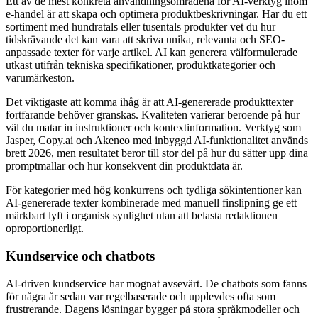
Ett av de mest konkreta användningsområdena för AI-verktyg inom
e-handel är att skapa och optimera produktbeskrivningar. Har du ett
sortiment med hundratals eller tusentals produkter vet du hur
tidskrävande det kan vara att skriva unika, relevanta och SEO-
anpassade texter för varje artikel. AI kan generera välformulerade
utkast utifrån tekniska specifikationer, produktkategorier och
varumärkeston.
Det viktigaste att komma ihåg är att AI-genererade produkttexter
fortfarande behöver granskas. Kvaliteten varierar beroende på hur
väl du matar in instruktioner och kontextinformation. Verktyg som
Jasper, Copy.ai och Akeneo med inbyggd AI-funktionalitet används
brett 2026, men resultatet beror till stor del på hur du sätter upp dina
promptmallar och hur konsekvent din produktdata är.
För kategorier med hög konkurrens och tydliga sökintentioner kan
AI-genererade texter kombinerade med manuell finslipning ge ett
märkbart lyft i organisk synlighet utan att belasta redaktionen
oproportionerligt.
Kundservice och chatbots
AI-driven kundservice har mognat avsevärt. De chatbots som fanns
för några år sedan var regelbaserade och upplevdes ofta som
frustrerande. Dagens lösningar bygger på stora språkmodeller och