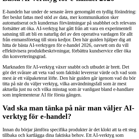
E-handeln har under de senaste åren genomgått en tydlig förändring:
fler beslut fattas med stöd av data, mer kommunikation sker
automatiserat och kundernas förväntningar på snabbhet och relevans
fortsätter att öka. AI-verktyg har gått från att vara en experimentell
satsning till att bli en naturlig del av den operativa vardagen för allt
från enmansföretag till stora kedjor. Den här guiden hjälper dig att
hitta de bästa AI-verktygen för e-handel 2026, oavsett om du vill
effektivisera produktbeskrivningar, förbättra kundservice eller öka
din konverteringsgrad.
Marknaden för AI-verktyg växer snabbt och utbudet är brett. Det
gör det svårare att veta vad som faktiskt levererar värde och vad som
mest är ett välpaketerat löfte. Den här guiden går igenom vad du bör
titta på när du väljer verktyg, vilka användningsfall som är mest
aktuella just nu och vilka misstag som är vanligast bland e-handlare
som implementerar AI för första gången.
Vad ska man tänka på när man väljer AI-
verktyg för e-handel?
Innan du börjar jämföra specifika produkter är det klokt att ta ett steg
tillbaka och kartlägga dina faktiska behov. Ett AI-verktyg som