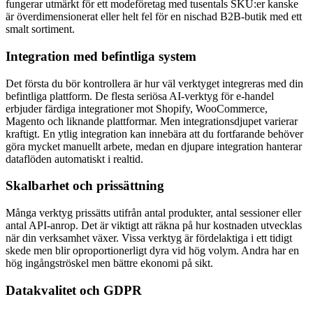
fungerar utmärkt för ett modeföretag med tusentals SKU:er kanske
är överdimensionerat eller helt fel för en nischad B2B-butik med ett
smalt sortiment.
Integration med befintliga system
Det första du bör kontrollera är hur väl verktyget integreras med din
befintliga plattform. De flesta seriösa AI-verktyg för e-handel
erbjuder färdiga integrationer mot Shopify, WooCommerce,
Magento och liknande plattformar. Men integrationsdjupet varierar
kraftigt. En ytlig integration kan innebära att du fortfarande behöver
göra mycket manuellt arbete, medan en djupare integration hanterar
dataflöden automatiskt i realtid.
Skalbarhet och prissättning
Många verktyg prissätts utifrån antal produkter, antal sessioner eller
antal API-anrop. Det är viktigt att räkna på hur kostnaden utvecklas
när din verksamhet växer. Vissa verktyg är fördelaktiga i ett tidigt
skede men blir oproportionerligt dyra vid hög volym. Andra har en
hög ingångströskel men bättre ekonomi på sikt.
Datakvalitet och GDPR