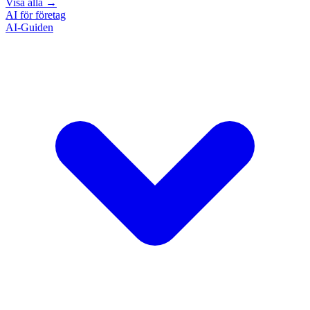
Visa alla
→
AI för företag
AI-Guiden