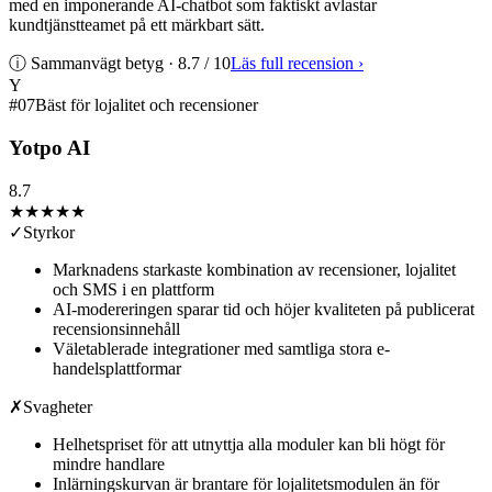
med en imponerande AI-chatbot som faktiskt avlastar
kundtjänstteamet på ett märkbart sätt.
ⓘ Sammanvägt betyg ·
8.7
/ 10
Läs full recension
›
Y
#
07
Bäst för lojalitet och recensioner
Yotpo AI
8.7
★★★★
★
✓
Styrkor
Marknadens starkaste kombination av recensioner, lojalitet
och SMS i en plattform
AI-modereringen sparar tid och höjer kvaliteten på publicerat
recensionsinnehåll
Väletablerade integrationer med samtliga stora e-
handelsplattformar
✗
Svagheter
Helhetspriset för att utnyttja alla moduler kan bli högt för
mindre handlare
Inlärningskurvan är brantare för lojalitetsmodulen än för