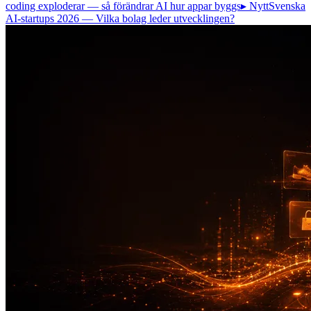
coding exploderar — så förändrar AI hur appar byggs
▸ Nytt
Svenska
AI-startups 2026 — Vilka bolag leder utvecklingen?