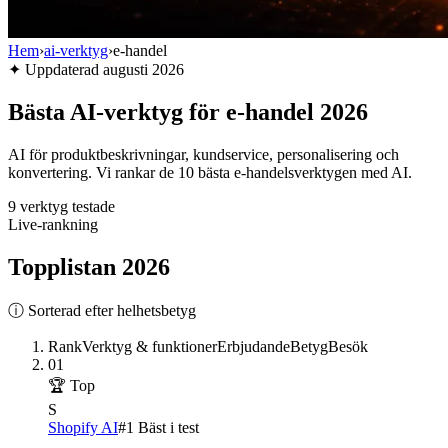
Hem
›
ai-verktyg
›
e-handel
✦
Uppdaterad
augusti 2026
Bästa AI-verktyg för e-handel 2026
AI för produktbeskrivningar, kundservice, personalisering och
konvertering. Vi rankar de 10 bästa e-handelsverktygen med AI.
9
verktyg testade
Live-rankning
Topplistan
2026
ⓘ Sorterad efter helhetsbetyg
Rank
Verktyg & funktioner
Erbjudande
Betyg
Besök
01
🏆 Top
S
Shopify AI
#1 Bäst i test