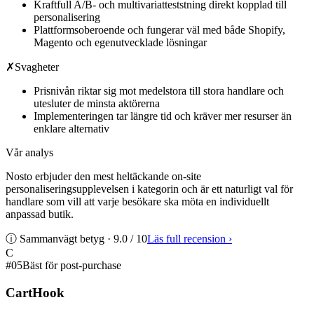
Kraftfull A/B- och multivariatteststning direkt kopplad till
personalisering
Plattformsoberoende och fungerar väl med både Shopify,
Magento och egenutvecklade lösningar
✗
Svagheter
Prisnivån riktar sig mot medelstora till stora handlare och
utesluter de minsta aktörerna
Implementeringen tar längre tid och kräver mer resurser än
enklare alternativ
Vår analys
Nosto erbjuder den mest heltäckande on-site
personaliseringsupplevelsen i kategorin och är ett naturligt val för
handlare som vill att varje besökare ska möta en individuellt
anpassad butik.
ⓘ Sammanvägt betyg ·
9.0
/ 10
Läs full recension
›
C
#
05
Bäst för post-purchase
CartHook