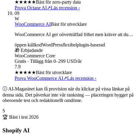
★★★★
★
Bäst för zero-party data
Prova Octane AI
↗
Läs recension
›
09
W
WooCommerce AI
Bäst för utvecklare
WooCommerce AI ger oöverträffad frihet men kräver att du…
öppen källkod
WordPress
flexibel
plugin-baserad
🎁 Erbjudande
WooCommerce Core
Gratis · Tillägg från 0–299 USD/år
7.9
★★★★
★
Bäst för utvecklare
Prova WooCommerce AI
↗
Läs recension
›
ⓘ AI-Magasinet kan få provision när du klickar på vissa länkar på
denna sida. Det påverkar inte vår rankning — placeringen bygger på
oberoende test och redaktionellt omdöme.
S
🏆 Bäst i test
2026
Shopify AI