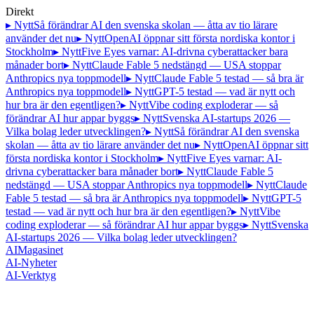
Direkt
▸ Nytt
Så förändrar AI den svenska skolan — åtta av tio lärare
använder det nu
▸ Nytt
OpenAI öppnar sitt första nordiska kontor i
Stockholm
▸ Nytt
Five Eyes varnar: AI-drivna cyberattacker bara
månader bort
▸ Nytt
Claude Fable 5 nedstängd — USA stoppar
Anthropics nya toppmodell
▸ Nytt
Claude Fable 5 testad — så bra är
Anthropics nya toppmodell
▸ Nytt
GPT-5 testad — vad är nytt och
hur bra är den egentligen?
▸ Nytt
Vibe coding exploderar — så
förändrar AI hur appar byggs
▸ Nytt
Svenska AI-startups 2026 —
Vilka bolag leder utvecklingen?
▸ Nytt
Så förändrar AI den svenska
skolan — åtta av tio lärare använder det nu
▸ Nytt
OpenAI öppnar sitt
första nordiska kontor i Stockholm
▸ Nytt
Five Eyes varnar: AI-
drivna cyberattacker bara månader bort
▸ Nytt
Claude Fable 5
nedstängd — USA stoppar Anthropics nya toppmodell
▸ Nytt
Claude
Fable 5 testad — så bra är Anthropics nya toppmodell
▸ Nytt
GPT-5
testad — vad är nytt och hur bra är den egentligen?
▸ Nytt
Vibe
coding exploderar — så förändrar AI hur appar byggs
▸ Nytt
Svenska
AI-startups 2026 — Vilka bolag leder utvecklingen?
AI
Magasinet
AI-Nyheter
AI-Verktyg