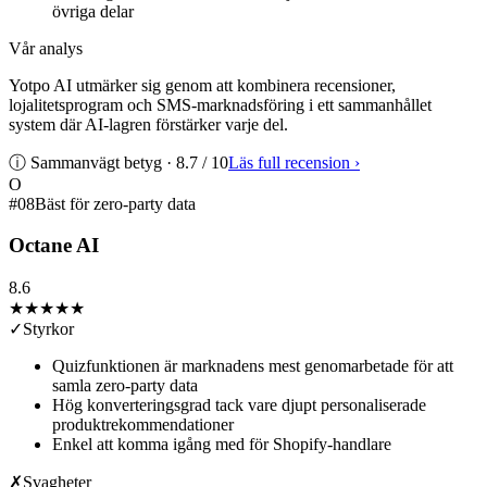
övriga delar
Vår analys
Yotpo AI utmärker sig genom att kombinera recensioner,
lojalitetsprogram och SMS-marknadsföring i ett sammanhållet
system där AI-lagren förstärker varje del.
ⓘ Sammanvägt betyg ·
8.7
/ 10
Läs full recension
›
O
#
08
Bäst för zero-party data
Octane AI
8.6
★★★★
★
✓
Styrkor
Quizfunktionen är marknadens mest genomarbetade för att
samla zero-party data
Hög konverteringsgrad tack vare djupt personaliserade
produktrekommendationer
Enkel att komma igång med för Shopify-handlare
✗
Svagheter