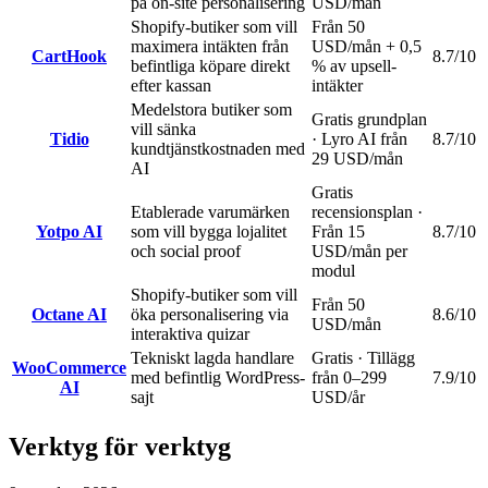
på on-site personalisering
USD/mån
Shopify-butiker som vill
Från 50
maximera intäkten från
USD/mån + 0,5
CartHook
8.7
/10
befintliga köpare direkt
% av upsell-
efter kassan
intäkter
Medelstora butiker som
Gratis grundplan
vill sänka
Tidio
· Lyro AI från
8.7
/10
kundtjänstkostnaden med
29 USD/mån
AI
Gratis
Etablerade varumärken
recensionsplan ·
Yotpo AI
som vill bygga lojalitet
Från 15
8.7
/10
och social proof
USD/mån per
modul
Shopify-butiker som vill
Från 50
Octane AI
öka personalisering via
8.6
/10
USD/mån
interaktiva quizar
Tekniskt lagda handlare
Gratis · Tillägg
WooCommerce
med befintlig WordPress-
från 0–299
7.9
/10
AI
sajt
USD/år
Verktyg för verktyg