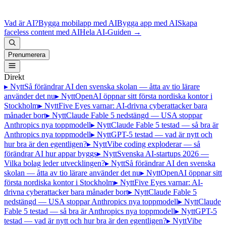
Vad är AI?
Bygga mobilapp med AI
Bygga app med AI
Skapa
faceless content med AI
Hela AI-Guiden
→
Prenumerera
Direkt
▸ Nytt
Så förändrar AI den svenska skolan — åtta av tio lärare
använder det nu
▸ Nytt
OpenAI öppnar sitt första nordiska kontor i
Stockholm
▸ Nytt
Five Eyes varnar: AI-drivna cyberattacker bara
månader bort
▸ Nytt
Claude Fable 5 nedstängd — USA stoppar
Anthropics nya toppmodell
▸ Nytt
Claude Fable 5 testad — så bra är
Anthropics nya toppmodell
▸ Nytt
GPT-5 testad — vad är nytt och
hur bra är den egentligen?
▸ Nytt
Vibe coding exploderar — så
förändrar AI hur appar byggs
▸ Nytt
Svenska AI-startups 2026 —
Vilka bolag leder utvecklingen?
▸ Nytt
Så förändrar AI den svenska
skolan — åtta av tio lärare använder det nu
▸ Nytt
OpenAI öppnar sitt
första nordiska kontor i Stockholm
▸ Nytt
Five Eyes varnar: AI-
drivna cyberattacker bara månader bort
▸ Nytt
Claude Fable 5
nedstängd — USA stoppar Anthropics nya toppmodell
▸ Nytt
Claude
Fable 5 testad — så bra är Anthropics nya toppmodell
▸ Nytt
GPT-5
testad — vad är nytt och hur bra är den egentligen?
▸ Nytt
Vibe