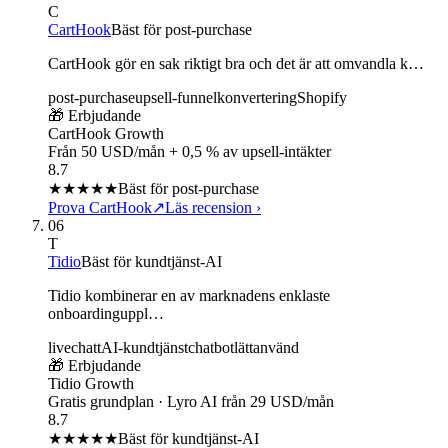
C
CartHook
Bäst för post-purchase
CartHook gör en sak riktigt bra och det är att omvandla k…
post-purchase
upsell-funnel
konvertering
Shopify
🎁 Erbjudande
CartHook Growth
Från 50 USD/mån + 0,5 % av upsell-intäkter
8.7
★★★★
★
Bäst för post-purchase
Prova CartHook
↗
Läs recension
›
06
T
Tidio
Bäst för kundtjänst-AI
Tidio kombinerar en av marknadens enklaste
onboardinguppl…
livechatt
AI-kundtjänst
chatbot
lättanvänd
🎁 Erbjudande
Tidio Growth
Gratis grundplan · Lyro AI från 29 USD/mån
8.7
★★★★
★
Bäst för kundtjänst-AI