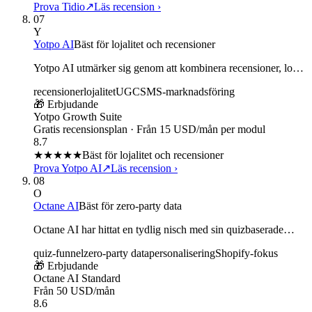
Prova Tidio
↗
Läs recension
›
07
Y
Yotpo AI
Bäst för lojalitet och recensioner
Yotpo AI utmärker sig genom att kombinera recensioner, lo…
recensioner
lojalitet
UGC
SMS-marknadsföring
🎁 Erbjudande
Yotpo Growth Suite
Gratis recensionsplan · Från 15 USD/mån per modul
8.7
★★★★
★
Bäst för lojalitet och recensioner
Prova Yotpo AI
↗
Läs recension
›
08
O
Octane AI
Bäst för zero-party data
Octane AI har hittat en tydlig nisch med sin quizbaserade…
quiz-funnel
zero-party data
personalisering
Shopify-fokus
🎁 Erbjudande
Octane AI Standard
Från 50 USD/mån
8.6