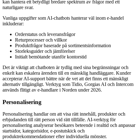
kan hantera ett betydligt bredare spektrum av frågor med ett
naturligare svar.
Vanliga uppgifter som AI-chatbots hanterar väl inom e-handel
inkluderar:
Orderstatus och leveransfrågor
Returprocesser och villkor
Produktfrågor baserade på sortimentsinformation
Storleksguider och jämförelser
Initialt bemötande utanför kontorstid
Det är viktigt att chatboten är tydlig med sina begränsningar och
enkelt kan eskalera ärenden till en mänsklig handläggare. Kunder
accepterar AI-support bättre när de vet att det finns ett mänskligt
alternativ tillgängligt. Verktyg som Tidio, Gorgias AI och Intercom
används flitigt av e-handlare i Norden under 2026.
Personalisering
Personalisering handlar om att visa rätt innehåll, produkter och
erbjudanden till rätt person vid rätt tillfälle. AI-verktyg för
personalisering analyserar besökares beteende i realtid och anpassar
startsidor, kategorisidor, e-postutskick och
produktrekommendationer efter individuella mönster.