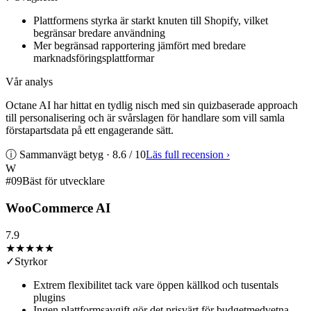
Plattformens styrka är starkt knuten till Shopify, vilket
begränsar bredare användning
Mer begränsad rapportering jämfört med bredare
marknadsföringsplattformar
Vår analys
Octane AI har hittat en tydlig nisch med sin quizbaserade approach
till personalisering och är svårslagen för handlare som vill samla
förstapartsdata på ett engagerande sätt.
ⓘ Sammanvägt betyg ·
8.6
/ 10
Läs full recension
›
W
#
09
Bäst för utvecklare
WooCommerce AI
7.9
★★★★
★
✓
Styrkor
Extrem flexibilitet tack vare öppen källkod och tusentals
plugins
Ingen plattformsavgift gör det prisvärt för budgetmedvetna