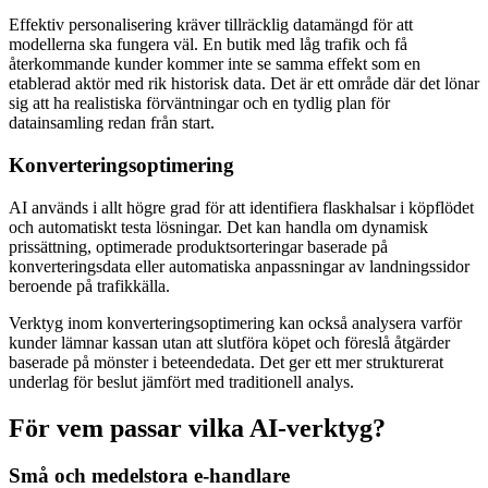
Effektiv personalisering kräver tillräcklig datamängd för att
modellerna ska fungera väl. En butik med låg trafik och få
återkommande kunder kommer inte se samma effekt som en
etablerad aktör med rik historisk data. Det är ett område där det lönar
sig att ha realistiska förväntningar och en tydlig plan för
datainsamling redan från start.
Konverteringsoptimering
AI används i allt högre grad för att identifiera flaskhalsar i köpflödet
och automatiskt testa lösningar. Det kan handla om dynamisk
prissättning, optimerade produktsorteringar baserade på
konverteringsdata eller automatiska anpassningar av landningssidor
beroende på trafikkälla.
Verktyg inom konverteringsoptimering kan också analysera varför
kunder lämnar kassan utan att slutföra köpet och föreslå åtgärder
baserade på mönster i beteendedata. Det ger ett mer strukturerat
underlag för beslut jämfört med traditionell analys.
För vem passar vilka AI-verktyg?
Små och medelstora e-handlare