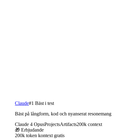
Claude
#1 Bäst i test
Bäst på långform, kod och nyanserat resonemang
Claude 4 Opus
Projects
Artifacts
200k context
🎁 Erbjudande
200k token kontext gratis