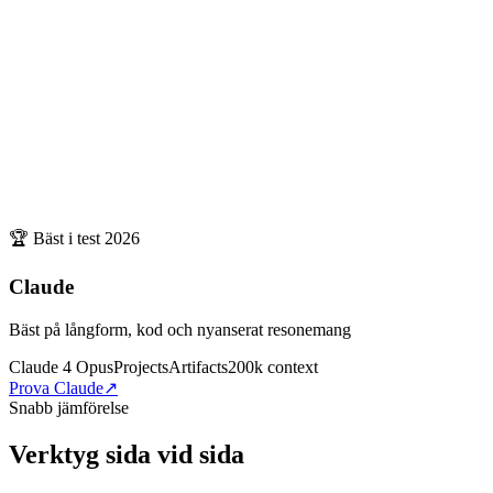
🏆 Bäst i test
2026
Claude
Bäst på långform, kod och nyanserat resonemang
Claude 4 Opus
Projects
Artifacts
200k context
Prova Claude
↗
Snabb jämförelse
Verktyg sida vid sida