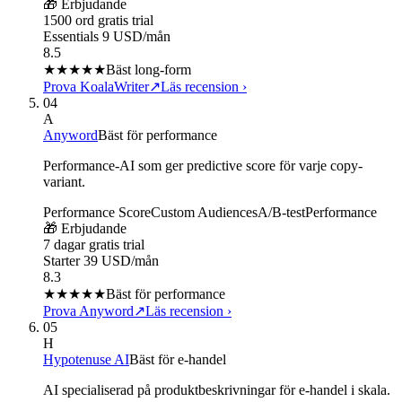
🎁 Erbjudande
1500 ord gratis trial
Essentials 9 USD/mån
8.5
★★★★
★
Bäst long-form
Prova KoalaWriter
↗
Läs recension
›
04
A
Anyword
Bäst för performance
Performance-AI som ger predictive score för varje copy-
variant.
Performance Score
Custom Audiences
A/B-test
Performance
🎁 Erbjudande
7 dagar gratis trial
Starter 39 USD/mån
8.3
★★★★
★
Bäst för performance
Prova Anyword
↗
Läs recension
›
05
H
Hypotenuse AI
Bäst för e-handel
AI specialiserad på produktbeskrivningar för e-handel i skala.