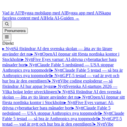
Vad är AI?
Bygga mobilapp med AI
Bygga app med AI
Skapa
faceless content med AI
Hela AI-Guiden
→
Prenumerera
Direkt
▸ Nytt
Så förändrar AI den svenska skolan — åtta av tio lärare
använder det nu
▸ Nytt
OpenAI öppnar sitt första nordiska kontor i
Stockholm
▸ Nytt
Five Eyes varnar: AI-drivna cyberattacker bara
månader bort
▸ Nytt
Claude Fable 5 nedstängd — USA stoppar
Anthropics nya toppmodell
▸ Nytt
Claude Fable 5 testad — så bra är
Anthropics nya toppmodell
▸ Nytt
GPT-5 testad — vad är nytt och
hur bra är den egentligen?
▸ Nytt
Vibe coding exploderar — så
förändrar AI hur appar byggs
▸ Nytt
Svenska AI-startups 2026 —
Vilka bolag leder utvecklingen?
▸ Nytt
Så förändrar AI den svenska
skolan — åtta av tio lärare använder det nu
▸ Nytt
OpenAI öppnar sitt
första nordiska kontor i Stockholm
▸ Nytt
Five Eyes varnar: AI-
drivna cyberattacker bara månader bort
▸ Nytt
Claude Fable 5
nedstängd — USA stoppar Anthropics nya toppmodell
▸ Nytt
Claude
Fable 5 testad — så bra är Anthropics nya toppmodell
▸ Nytt
GPT-5
testad — vad är nytt och hur bra är den egentligen?
▸ Nytt
Vibe