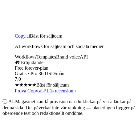
Copy.ai
Bäst för säljteam
AI-workflows för säljteam och sociala medier
Workflows
Templates
Brand voice
API
🎁 Erbjudande
Free forever-plan
Gratis · Pro 36 USD/mån
7.0
★★★★
★
Bäst för säljteam
Prova Copy.ai
↗
Läs recension
›
ⓘ AI-Magasinet kan få provision när du klickar på vissa länkar på
denna sida. Det påverkar inte vår rankning — placeringen bygger på
oberoende test och redaktionellt omdöme.