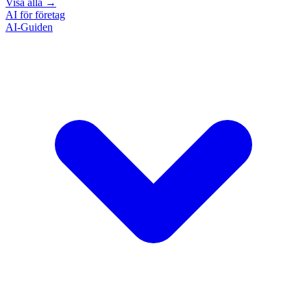
Visa alla
→
AI för företag
AI-Guiden