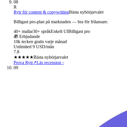
08
R
Rytr för content & copywriting
Bästa nybörjarvalet
Billigast pro-plan på marknaden — bra för frilansare.
40+ mallar
30+ språk
Enkelt UI
Billigast pro
🎁 Erbjudande
10k tecken gratis varje månad
Unlimited 9 USD/mån
7.8
★★★★
★
Bästa nybörjarvalet
Prova Rytr
↗
Läs recension
›
09