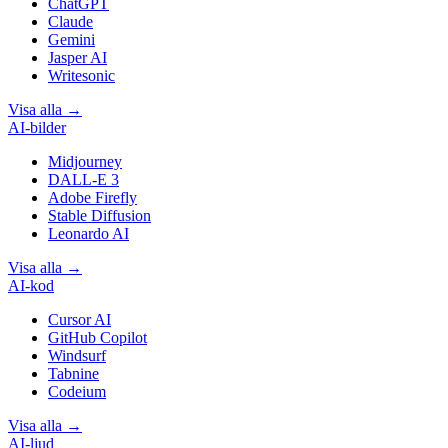
ChatGPT
Claude
Gemini
Jasper AI
Writesonic
Visa alla
→
AI-bilder
Midjourney
DALL-E 3
Adobe Firefly
Stable Diffusion
Leonardo AI
Visa alla
→
AI-kod
Cursor AI
GitHub Copilot
Windsurf
Tabnine
Codeium
Visa alla
→
AI-ljud