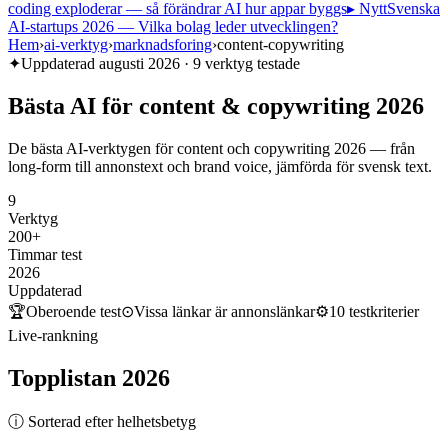
coding exploderar — så förändrar AI hur appar byggs
▸ Nytt
Svenska
AI-startups 2026 — Vilka bolag leder utvecklingen?
Hem
›
ai-verktyg
›
marknadsforing
›
content-copywriting
✦
Uppdaterad
augusti 2026
·
9
verktyg testade
Bästa
AI
för
content
&
copywriting
2026
De bästa AI-verktygen för content och copywriting 2026 — från
long-form till annonstext och brand voice, jämförda för svensk text.
9
Verktyg
200+
Timmar test
2026
Uppdaterad
🏆
Oberoende test
⊙
Vissa länkar är annonslänkar
⚙
10
testkriterier
Live-rankning
Topplistan
2026
ⓘ Sorterad efter helhetsbetyg