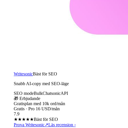
Writesonic
Bäst för SEO
Snabb AI-copy med SEO-läge
SEO mode
Bulk
Chatsonic
API
🎁 Erbjudande
Gratisplan med 10k ord/mån
Gratis · Pro 16 USD/mån
7.9
★★★★
★
Bäst för SEO
Prova Writesonic
↗
Läs recension
›