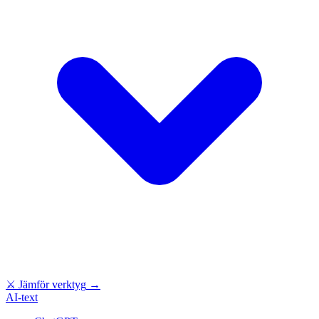
⚔
Jämför verktyg
→
AI-text