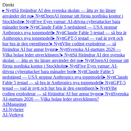
Direkt
▸ Nytt
Så förändrar AI den svenska skolan — åtta av tio lärare
använder det nu
▸ Nytt
OpenAI öppnar sitt första nordiska kontor i
Stockholm
▸ Nytt
Five Eyes varnar: AI-drivna cyberattacker bara
månader bort
▸ Nytt
Claude Fable 5 nedstängd — USA stoppar
Anthropics nya toppmodell
▸ Nytt
Claude Fable 5 testad — så bra är
Anthropics nya toppmodell
▸ Nytt
GPT-5 testad — vad är nytt och
hur bra är den egentligen?
▸ Nytt
Vibe coding exploderar — så
förändrar AI hur appar byggs
▸ Nytt
Svenska AI-startups 2026 —
Vilka bolag leder utvecklingen?
▸ Nytt
Så förändrar AI den svenska
skolan — åtta av tio lärare använder det nu
▸ Nytt
OpenAI öppnar sitt
första nordiska kontor i Stockholm
▸ Nytt
Five Eyes varnar: AI-
drivna cyberattacker bara månader bort
▸ Nytt
Claude Fable 5
nedstängd — USA stoppar Anthropics nya toppmodell
▸ Nytt
Claude
Fable 5 testad — så bra är Anthropics nya toppmodell
▸ Nytt
GPT-5
testad — vad är nytt och hur bra är den egentligen?
▸ Nytt
Vibe
coding exploderar — så förändrar AI hur appar byggs
▸ Nytt
Svenska
AI-startups 2026 — Vilka bolag leder utvecklingen?
AI
Magasinet
AI-Nyheter
AI-Verktyg