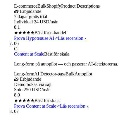
E-commerce
Bulk
Shopify
Product Descriptions
🎁 Erbjudande
7 dagar gratis trial
Individual 24 USD/mån
8.1
★★★★
★
Bäst för e-handel
Prova Hypotenuse AI
↗
Läs recension
›
06
C
Content at Scale
Bäst för skala
Long-form på autopilot — och passerar AI-detektorerna.
Long-form
AI Detector-pass
Bulk
Autopilot
🎁 Erbjudande
Demo bokas via sajt
Solo 250 USD/mån
8.0
★★★★
★
Bäst för skala
Prova Content at Scale
↗
Läs recension
›
07