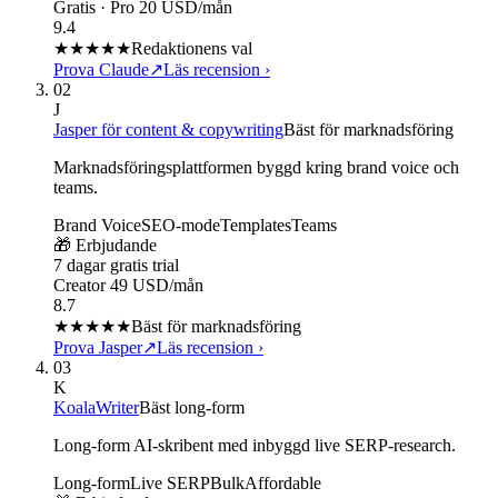
Gratis · Pro 20 USD/mån
9.4
★★★★★
Redaktionens val
Prova Claude
↗
Läs recension
›
02
J
Jasper för content & copywriting
Bäst för marknadsföring
Marknadsföringsplattformen byggd kring brand voice och
teams.
Brand Voice
SEO-mode
Templates
Teams
🎁 Erbjudande
7 dagar gratis trial
Creator 49 USD/mån
8.7
★★★★
★
Bäst för marknadsföring
Prova Jasper
↗
Läs recension
›
03
K
KoalaWriter
Bäst long-form
Long-form AI-skribent med inbyggd live SERP-research.
Long-form
Live SERP
Bulk
Affordable