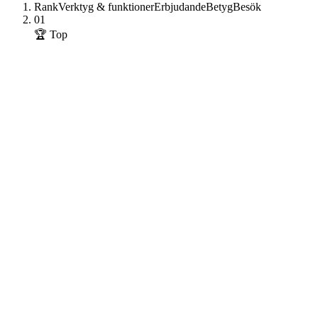
Rank
Verktyg & funktioner
Erbjudande
Betyg
Besök
01
🏆 Top