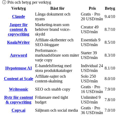
ⓘ Pris och betyg per verktyg
Verktyg
Bäst för
Pris
Betyg
Långa dokument och
Gratis · Pro
Claude
9.4
/10
nyans
20 USD/mån
Jasper för
Marketing-team som
Creator 49
content &
behöver brand voice-
8.7
/10
USD/mån
copywriting
skydd
Affiliate-skribenter och
Essentials 9
KoalaWriter
8.5
/10
SEO-bloggare
USD/mån
Performance-
Starter 39
Anyword
marknadsförare som mäter
8.3
/10
USD/mån
varje copy
E-handelsföretag med
Individual 24
Hypotenuse AI
8.1
/10
stora produktkataloger
USD/mån
Affiliate-sajter och
Solo 250
Content at Scale
8.0
/10
content-skalning
USD/mån
Gratis · Pro
Writesonic
SEO och snabb copy
7.9
/10
16 USD/mån
Rytr för content
Frilansare med tight
Unlimited 9
7.8
/10
& copywriting
budget
USD/mån
Gratis · Pro
Copy.ai
Säljteam och social media
7.0
/10
36 USD/mån