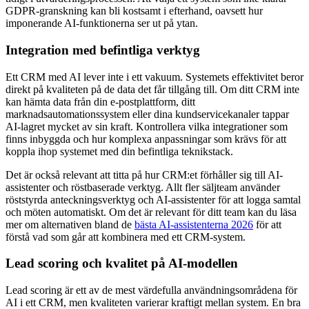
GDPR-granskning kan bli kostsamt i efterhand, oavsett hur
imponerande AI-funktionerna ser ut på ytan.
Integration med befintliga verktyg
Ett CRM med AI lever inte i ett vakuum. Systemets effektivitet beror
direkt på kvaliteten på de data det får tillgång till. Om ditt CRM inte
kan hämta data från din e-postplattform, ditt
marknadsautomationssystem eller dina kundservicekanaler tappar
AI-lagret mycket av sin kraft. Kontrollera vilka integrationer som
finns inbyggda och hur komplexa anpassningar som krävs för att
koppla ihop systemet med din befintliga teknikstack.
Det är också relevant att titta på hur CRM:et förhåller sig till AI-
assistenter och röstbaserade verktyg. Allt fler säljteam använder
röststyrda anteckningsverktyg och AI-assistenter för att logga samtal
och möten automatiskt. Om det är relevant för ditt team kan du läsa
mer om alternativen bland de
bästa AI-assistenterna 2026
för att
förstå vad som går att kombinera med ett CRM-system.
Lead scoring och kvalitet på AI-modellen
Lead scoring är ett av de mest värdefulla användningsområdena för
AI i ett CRM, men kvaliteten varierar kraftigt mellan system. En bra