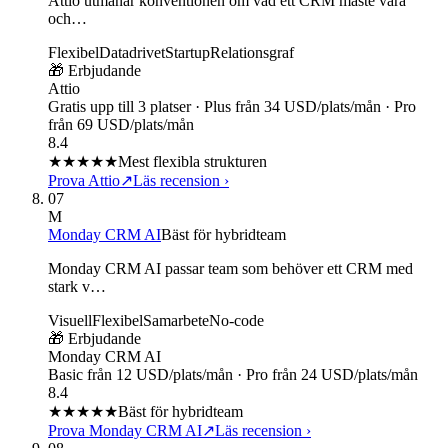
Attio utmanar konventionen om vad ett CRM måste vara
och…
Flexibel
Datadrivet
Startup
Relationsgraf
🎁 Erbjudande
Attio
Gratis upp till 3 platser · Plus från 34 USD/plats/mån · Pro
från 69 USD/plats/mån
8.4
★★★★
★
Mest flexibla strukturen
Prova Attio
↗
Läs recension
›
07
M
Monday CRM AI
Bäst för hybridteam
Monday CRM AI passar team som behöver ett CRM med
stark v…
Visuell
Flexibel
Samarbete
No-code
🎁 Erbjudande
Monday CRM AI
Basic från 12 USD/plats/mån · Pro från 24 USD/plats/mån
8.4
★★★★
★
Bäst för hybridteam
Prova Monday CRM AI
↗
Läs recension
›