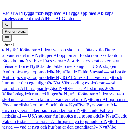
Vad är AI?
Bygga mobilapp med AI
Bygga app med AI
Skapa
faceless content med AI
Hela AI-Guiden
→
Prenumerera
Direkt
▸ Nytt
Så förändrar AI den svenska skolan — åtta av tio lärare
använder det nu
▸ Nytt
OpenAI öppnar sitt första nordiska kontor i
Stockholm
▸ Nytt
Five Eyes varnar: AI-drivna cyberattacker bara
månader bort
▸ Nytt
Claude Fable 5 nedstängd — USA stoppar
Anthropics nya toppmodell
▸ Nytt
Claude Fable 5 testad — så bra är
Anthropics nya toppmodell
▸ Nytt
GPT-5 testad — vad är nytt och
hur bra är den egentligen?
▸ Nytt
Vibe coding exploderar — så
förändrar AI hur appar byggs
▸ Nytt
Svenska AI-startups 2026 —
Vilka bolag leder utvecklingen?
▸ Nytt
Så förändrar AI den svenska
skolan — åtta av tio lärare använder det nu
▸ Nytt
OpenAI öppnar sitt
första nordiska kontor i Stockholm
▸ Nytt
Five Eyes varnar: AI-
drivna cyberattacker bara månader bort
▸ Nytt
Claude Fable 5
nedstängd — USA stoppar Anthropics nya toppmodell
▸ Nytt
Claude
Fable 5 testad — så bra är Anthropics nya toppmodell
▸ Nytt
GPT-5
testad — vad är nytt och hur bra är den egentligen?
▸ Nytt
Vibe