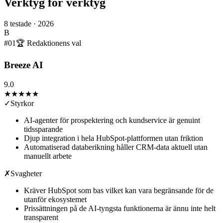
Verktyg för verktyg
8
testade ·
2026
B
#
01
🏆 Redaktionens val
Breeze AI
9.0
★★★★★
✓
Styrkor
AI-agenter för prospektering och kundservice är genuint
tidssparande
Djup integration i hela HubSpot-plattformen utan friktion
Automatiserad databerikning håller CRM-data aktuell utan
manuellt arbete
✗
Svagheter
Kräver HubSpot som bas vilket kan vara begränsande för de
utanför ekosystemet
Prissättningen på de AI-tyngsta funktionerna är ännu inte helt
transparent