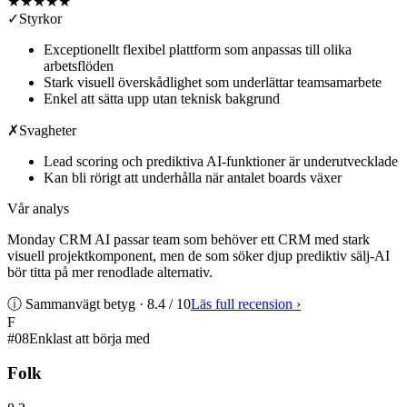
★★★★
★
✓
Styrkor
Exceptionellt flexibel plattform som anpassas till olika
arbetsflöden
Stark visuell överskådlighet som underlättar teamsamarbete
Enkel att sätta upp utan teknisk bakgrund
✗
Svagheter
Lead scoring och prediktiva AI-funktioner är underutvecklade
Kan bli rörigt att underhålla när antalet boards växer
Vår analys
Monday CRM AI passar team som behöver ett CRM med stark
visuell projektkomponent, men de som söker djup prediktiv sälj-AI
bör titta på mer renodlade alternativ.
ⓘ Sammanvägt betyg ·
8.4
/ 10
Läs full recension
›
F
#
08
Enklast att börja med
Folk