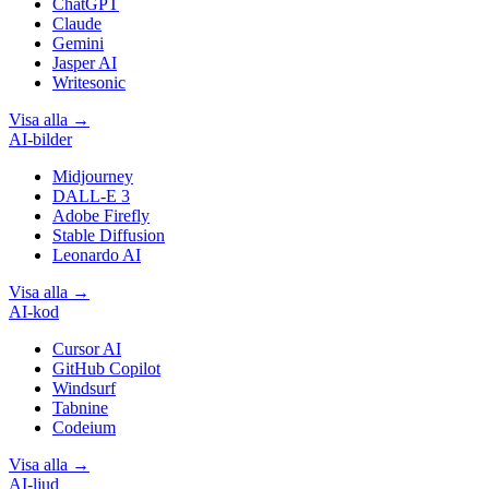
ChatGPT
Claude
Gemini
Jasper AI
Writesonic
Visa alla
→
AI-bilder
Midjourney
DALL-E 3
Adobe Firefly
Stable Diffusion
Leonardo AI
Visa alla
→
AI-kod
Cursor AI
GitHub Copilot
Windsurf
Tabnine
Codeium
Visa alla
→
AI-ljud