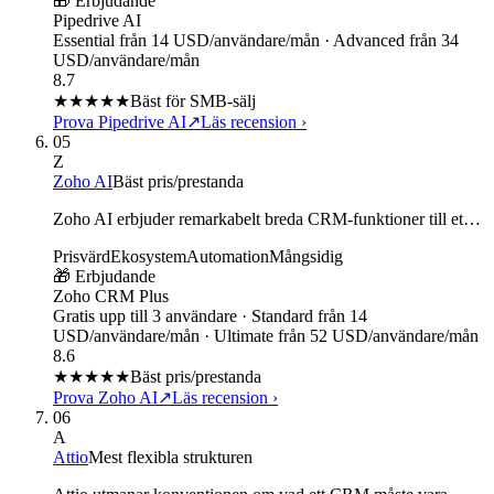
🎁 Erbjudande
Pipedrive AI
Essential från 14 USD/användare/mån · Advanced från 34
USD/användare/mån
8.7
★★★★
★
Bäst för SMB-sälj
Prova Pipedrive AI
↗
Läs recension
›
05
Z
Zoho AI
Bäst pris/prestanda
Zoho AI erbjuder remarkabelt breda CRM-funktioner till et…
Prisvärd
Ekosystem
Automation
Mångsidig
🎁 Erbjudande
Zoho CRM Plus
Gratis upp till 3 användare · Standard från 14
USD/användare/mån · Ultimate från 52 USD/användare/mån
8.6
★★★★
★
Bäst pris/prestanda
Prova Zoho AI
↗
Läs recension
›
06
A
Attio
Mest flexibla strukturen