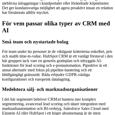
uteblivna inloggningar i kundportaler eller förändrade köpmönster.
Det ger kundansvariga möjlighet att agera proaktivt innan en relation
har försämrats alltför mycket.
För vem passar olika typer av CRM med
AI
Små team och nystartade bolag
För team under tio personer är de viktigaste kriterierna enkelhet, pris
och snabb time-to-value. HubSpot CRM är ett vanligt förstaval i den
här gruppen tack vare en generös gratisplan och inbyggda AI-
funktioner för lead scoring och e-postautomation. Pipedrive är ett
annat alternativ med fokus på pipeline-hantering och ett
lättillgängligt gränssnitt. Båda erbjuder GDPR-vänliga
konfigurationer och europeisk datalagring.
Medelstora sälj- och marknadsorganisationer
I det här segmentet behöver CRM:et hantera mer komplex
segmentering, avancerad lead scoring och tätare integration med
marknadsautomation och BI-verktyg. Salesforce Sales Cloud med
Einstein AI eller HubSpot i ett högre abonnemang är de mest