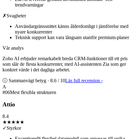
trendvarningar
✗
Svagheter
Användargränssnittet känns ålderdomligt i jämförelse med
nyare konkurrenter
Teknisk support kan vara långsam utanför premium-planer
Vår analys
Zoho AI erbjuder remarkabelt breda CRM-funktioner till ett pris
som slår de flesta konkurrenter, med AI-assistenten Zia som ger
konkret värde i det dagliga arbetet.
ⓘ Sammanvägt betyg ·
8.6
/ 10
Läs full recension
›
A
#
06
Mest flexibla strukturen
Attio
8.4
★★★★
★
✓
Styrkor
Exceptionellt flexibel datamodell som anpassas till unika