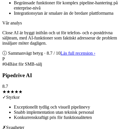
Begränsade funktioner för komplex pipeline-hantering på
enterprise-nivå
Integrationsytan är smalare än de bredare plattformarna
Vår analys
Close AI är byggt inifrån och ut för telefon- och e-postdrivna
säljteam, med AI-funktioner som faktiskt adresserar de problem
insäljare möter dagligen.
ⓘ Sammanvägt betyg ·
8.7
/ 10
Läs full recension
›
P
#
04
Bäst för SMB-sälj
Pipedrive AI
8.7
★★★★
★
✓
Styrkor
Exceptionellt tydlig och visuell pipelinevy
Snabb implementation utan teknisk personal
Konkurrenskraftigt pris för funktionaliteten
✗
Svagheter