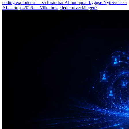
coding exploderar — så förändrar AI hur appar byggs
▸ Nytt
Svenska
AI-startups 2026 — Vilka bolag leder utvecklingen?