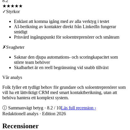
8.2
★★★★
★
✓
Styrkor
Enklast att komma igång med av alla verktyg i testet
AI-berikning av kontakter direkt från LinkedIn fungerar
smidigt
Prisvärd ingångspunkt för soloentreprenörer och småteam
✗
Svagheter
Saknar den djupa automations- och scoringkapacitet som
större team behöver
Skalbarhet är en reell begränsning vid snabb tillväxt
Vår analys
Folk fyller ett tydligt behov för grundare och soloentreprenörer som
vill ha ett lättviktigt CRM med smart kontaktberikning, utan att
behöva hantera ett komplext system.
ⓘ Sammanvägt betyg ·
8.2
/ 10
Läs full recension
›
Redaktionell analys · Edition
2026
Recensioner