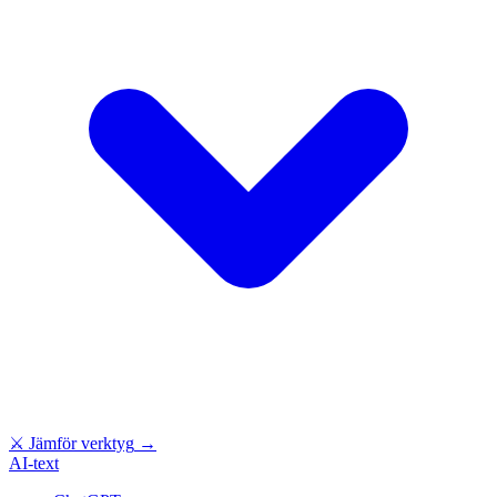
⚔
Jämför verktyg
→
AI-text