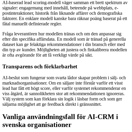
AI-baserad lead scoring-modell väger samman ett brett spektrum av
signaler: engagemang med innehåll, beteende på webbplats, e-
postinteraktioner, historik från liknande affärer och demografiska
faktorer. En enklare modell kanske bara räknar poäng baserat på ett
fåtal manuellt definierade regler.
Fråga leverantören hur modellen tränas och om den anpassar sig
efter din specifika affärsdata. En modell som är tränad på generella
dataset kan ge felaktiga rekommendationer i din bransch eller med
din typ av kunder. Möjligheten att justera och finkalibrera modellen
är ofta avgörande för att få verkligt värde på sikt.
Transparens och förklarbarhet
AI-beslut som fungerar som svarta lådor skapar problem i sälj- och
marknadsorganisationer. Om en säljare inte förstår varför ett visst
lead har fått ett högt score, eller varför systemet rekommenderar en
viss åtgärd, är sannolikheten stor att rekommendationen ignoreras.
Välj system som kan förklara sin logik i läsbar form och som ger
säljarna möjlighet att ge feedback direkt i gränssnittet.
Vanliga användningsfall för AI-CRM i
svenska organisationer