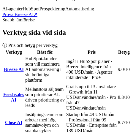
AI-agenter
HubSpot
Prospektering
Automatisering
Prova Breeze AI
↗
Snabb jämförelse
Verktyg sida vid sida
ⓘ Pris och betyg per verktyg
Verktyg
Bäst för
Pris
Betyg
HubSpot-kunder
Ingår i HubSpot-planer ·
som vill maximera
Breeze Intelligence från
Breeze AI
AI-automatisering i
9.0
/10
400 USD/mån · Agenter
sin befintliga
inkluderade i Pro+
plattform
Gratis upp till 3 användare
Mellanstora säljteam
· Growth från 11
Freshsales
som prioriterar AI-
USD/användare/mån · Pro
8.8
/10
AI
driven prioritering av
från 47
leads
USD/användare/mån
Insäljningsteam som
Startup från 49 USD/mån
arbetar med hög
· Professional från 99
Close AI
8.7
/10
samtalsvolym och
USD/mån · Enterprise från
snabba cykler
139 USD/mån