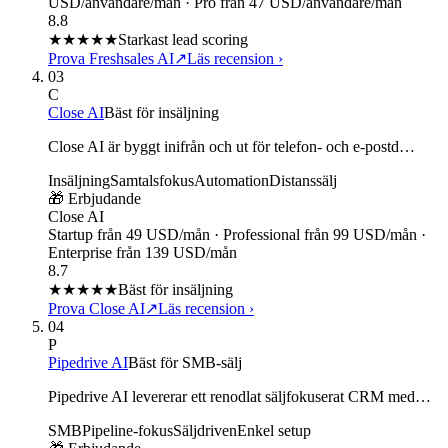
USD/användare/mån · Pro från 47 USD/användare/mån
8.8
★★★★
★
Starkast lead scoring
Prova Freshsales AI
↗
Läs recension
›
03
C
Close AI
Bäst för insäljning
Close AI är byggt inifrån och ut för telefon- och e-postd…
Insäljning
Samtalsfokus
Automation
Distanssälj
🎁 Erbjudande
Close AI
Startup från 49 USD/mån · Professional från 99 USD/mån ·
Enterprise från 139 USD/mån
8.7
★★★★
★
Bäst för insäljning
Prova Close AI
↗
Läs recension
›
04
P
Pipedrive AI
Bäst för SMB-sälj
Pipedrive AI levererar ett renodlat säljfokuserat CRM med…
SMB
Pipeline-fokus
Säljdriven
Enkel setup