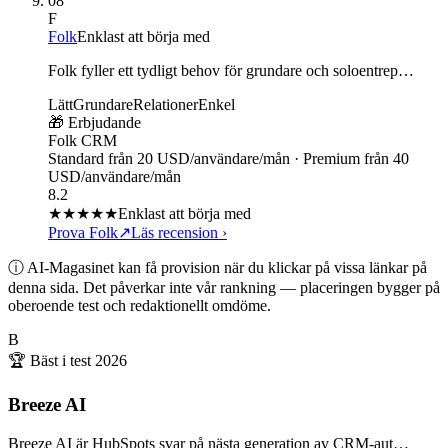
08
F
Folk
Enklast att börja med
Folk fyller ett tydligt behov för grundare och soloentrep…
Lätt
Grundare
Relationer
Enkel
🎁 Erbjudande
Folk CRM
Standard från 20 USD/användare/mån · Premium från 40
USD/användare/mån
8.2
★★★★
★
Enklast att börja med
Prova Folk
↗
Läs recension
›
ⓘ AI-Magasinet kan få provision när du klickar på vissa länkar på
denna sida. Det påverkar inte vår rankning — placeringen bygger på
oberoende test och redaktionellt omdöme.
B
🏆 Bäst i test
2026
Breeze AI
Breeze AI är HubSpots svar på nästa generation av CRM-aut…