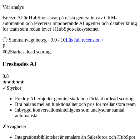
Vår analys
Breeze AI är HubSpots svar på nästa generation av CRM-
automation och levererar imponerande AI-agenter och databerikning
för team som redan lever i HubSpot-ekosystemet.
ⓘ Sammanvägt betyg ·
9.0
/ 10
Läs full recension
›
F
#
02
Starkast lead scoring
Freshsales AI
8.8
★★★★
★
✓
Styrkor
Freddy AI erbjuder genuint stark och förklarbar lead scoring
Bra balans mellan funktionalitet och pris för mellanstora team
Inbyggd konversationsintelligens som analyserar samtal
automatiskt
✗
Svagheter
Integrationsbiblioteket är smalare än Salesforce och HubSpot