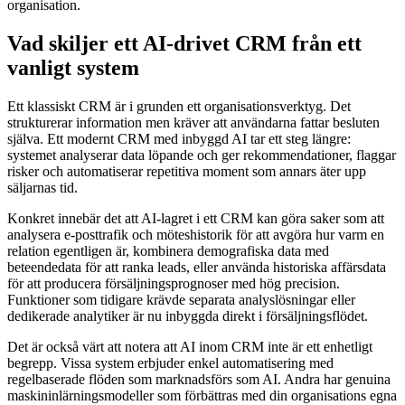
organisation.
Vad skiljer ett AI-drivet CRM från ett
vanligt system
Ett klassiskt CRM är i grunden ett organisationsverktyg. Det
strukturerar information men kräver att användarna fattar besluten
själva. Ett modernt CRM med inbyggd AI tar ett steg längre:
systemet analyserar data löpande och ger rekommendationer, flaggar
risker och automatiserar repetitiva moment som annars äter upp
säljarnas tid.
Konkret innebär det att AI-lagret i ett CRM kan göra saker som att
analysera e-posttrafik och möteshistorik för att avgöra hur varm en
relation egentligen är, kombinera demografiska data med
beteendedata för att ranka leads, eller använda historiska affärsdata
för att producera försäljningsprognoser med hög precision.
Funktioner som tidigare krävde separata analyslösningar eller
dedikerade analytiker är nu inbyggda direkt i försäljningsflödet.
Det är också värt att notera att AI inom CRM inte är ett enhetligt
begrepp. Vissa system erbjuder enkel automatisering med
regelbaserade flöden som marknadsförs som AI. Andra har genuina
maskininlärningsmodeller som förbättras med din organisations egna