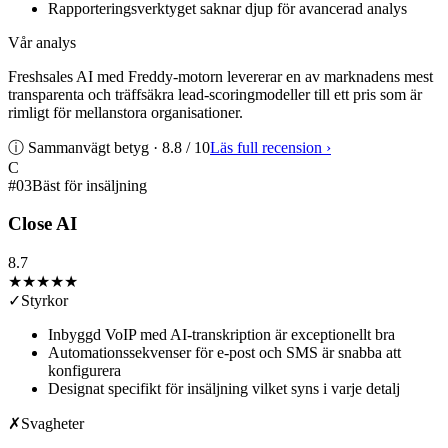
Rapporteringsverktyget saknar djup för avancerad analys
Vår analys
Freshsales AI med Freddy-motorn levererar en av marknadens mest
transparenta och träffsäkra lead-scoringmodeller till ett pris som är
rimligt för mellanstora organisationer.
ⓘ Sammanvägt betyg ·
8.8
/ 10
Läs full recension
›
C
#
03
Bäst för insäljning
Close AI
8.7
★★★★
★
✓
Styrkor
Inbyggd VoIP med AI-transkription är exceptionellt bra
Automationssekvenser för e-post och SMS är snabba att
konfigurera
Designat specifikt för insäljning vilket syns i varje detalj
✗
Svagheter