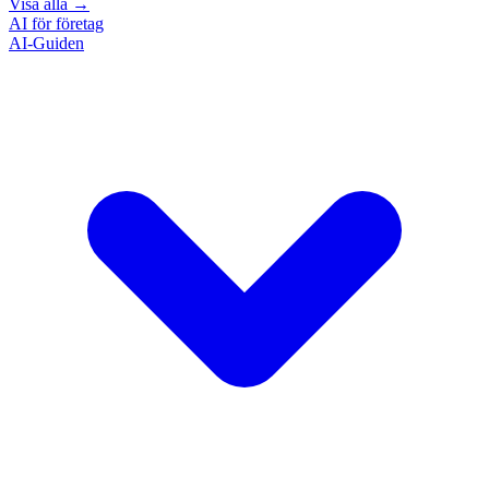
Visa alla
→
AI för företag
AI-Guiden