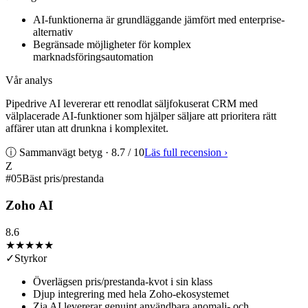
AI-funktionerna är grundläggande jämfört med enterprise-
alternativ
Begränsade möjligheter för komplex
marknadsföringsautomation
Vår analys
Pipedrive AI levererar ett renodlat säljfokuserat CRM med
välplacerade AI-funktioner som hjälper säljare att prioritera rätt
affärer utan att drunkna i komplexitet.
ⓘ Sammanvägt betyg ·
8.7
/ 10
Läs full recension
›
Z
#
05
Bäst pris/prestanda
Zoho AI
8.6
★★★★
★
✓
Styrkor
Överlägsen pris/prestanda-kvot i sin klass
Djup integrering med hela Zoho-ekosystemet
Zia AI levererar genuint användbara anomali- och