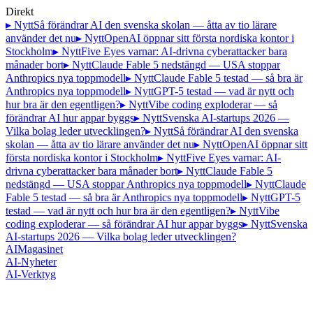
Direkt
▸ Nytt
Så förändrar AI den svenska skolan — åtta av tio lärare
använder det nu
▸ Nytt
OpenAI öppnar sitt första nordiska kontor i
Stockholm
▸ Nytt
Five Eyes varnar: AI-drivna cyberattacker bara
månader bort
▸ Nytt
Claude Fable 5 nedstängd — USA stoppar
Anthropics nya toppmodell
▸ Nytt
Claude Fable 5 testad — så bra är
Anthropics nya toppmodell
▸ Nytt
GPT-5 testad — vad är nytt och
hur bra är den egentligen?
▸ Nytt
Vibe coding exploderar — så
förändrar AI hur appar byggs
▸ Nytt
Svenska AI-startups 2026 —
Vilka bolag leder utvecklingen?
▸ Nytt
Så förändrar AI den svenska
skolan — åtta av tio lärare använder det nu
▸ Nytt
OpenAI öppnar sitt
första nordiska kontor i Stockholm
▸ Nytt
Five Eyes varnar: AI-
drivna cyberattacker bara månader bort
▸ Nytt
Claude Fable 5
nedstängd — USA stoppar Anthropics nya toppmodell
▸ Nytt
Claude
Fable 5 testad — så bra är Anthropics nya toppmodell
▸ Nytt
GPT-5
testad — vad är nytt och hur bra är den egentligen?
▸ Nytt
Vibe
coding exploderar — så förändrar AI hur appar byggs
▸ Nytt
Svenska
AI-startups 2026 — Vilka bolag leder utvecklingen?
AI
Magasinet
AI-Nyheter
AI-Verktyg