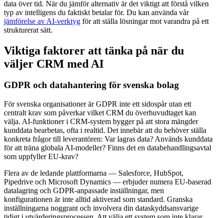
data över tid. När du jämför alternativ är det viktigt att förstå vilken
typ av intelligens du faktiskt betalar för. Du kan använda vår
jämförelse av AI-verktyg
för att ställa lösningar mot varandra på ett
strukturerat sätt.
Viktiga faktorer att tänka på när du
väljer CRM med AI
GDPR och datahantering för svenska bolag
För svenska organisationer är GDPR inte ett sidospår utan ett
centralt krav som påverkar vilket CRM du överhuvudtaget kan
välja. AI-funktioner i CRM-system bygger på att stora mängder
kunddata bearbetas, ofta i realtid. Det innebär att du behöver ställa
konkreta frågor till leverantören: Var lagras data? Används kunddata
för att träna globala AI-modeller? Finns det en databehandlingsavtal
som uppfyller EU-krav?
Flera av de ledande plattformarna — Salesforce, HubSpot,
Pipedrive och Microsoft Dynamics — erbjuder numera EU-baserad
datalagring och GDPR-anpassade inställningar, men
konfigurationen är inte alltid aktiverad som standard. Granska
inställningarna noggrant och involvera din dataskyddsansvarige
tidigt i utvärderingsprocessen. Att välja ett system som inte klarar