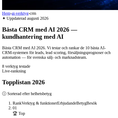
Hem
›
ai-verktyg
›
crm
✦
Uppdaterad
augusti 2026
Bästa CRM med AI 2026 —
kundhantering med AI
Bästa CRM med AI 2026. Vi testar och rankar de 10 bästa AI-
CRM-systemen för leads, lead scoring, försäljningsprognoser och
automation — för svenska sälj- och marknadsteam.
8
verktyg testade
Live-rankning
Topplistan
2026
ⓘ Sorterad efter helhetsbetyg
Rank
Verktyg & funktioner
Erbjudande
Betyg
Besök
01
🏆 Top