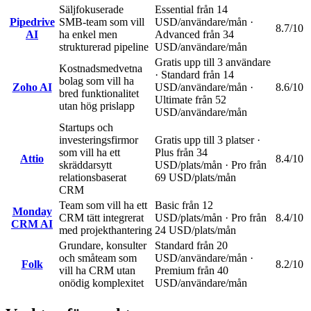
Säljfokuserade
Essential från 14
Pipedrive
SMB-team som vill
USD/användare/mån ·
8.7
/10
AI
ha enkel men
Advanced från 34
strukturerad pipeline
USD/användare/mån
Gratis upp till 3 användare
Kostnadsmedvetna
· Standard från 14
bolag som vill ha
Zoho AI
USD/användare/mån ·
8.6
/10
bred funktionalitet
Ultimate från 52
utan hög prislapp
USD/användare/mån
Startups och
investeringsfirmor
Gratis upp till 3 platser ·
som vill ha ett
Plus från 34
Attio
8.4
/10
skräddarsytt
USD/plats/mån · Pro från
relationsbaserat
69 USD/plats/mån
CRM
Team som vill ha ett
Basic från 12
Monday
CRM tätt integrerat
USD/plats/mån · Pro från
8.4
/10
CRM AI
med projekthantering
24 USD/plats/mån
Grundare, konsulter
Standard från 20
och småteam som
USD/användare/mån ·
Folk
8.2
/10
vill ha CRM utan
Premium från 40
onödig komplexitet
USD/användare/mån