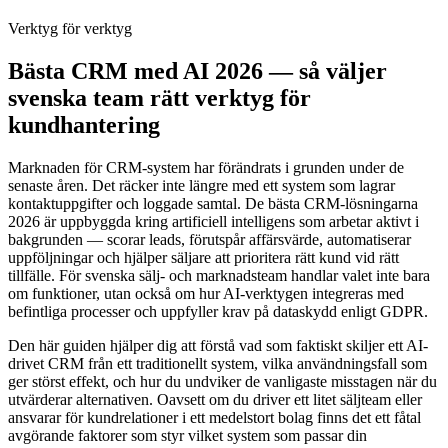
Verktyg för verktyg
Bästa CRM med AI 2026 — så väljer
svenska team rätt verktyg för
kundhantering
Marknaden för CRM-system har förändrats i grunden under de
senaste åren. Det räcker inte längre med ett system som lagrar
kontaktuppgifter och loggade samtal. De bästa CRM-lösningarna
2026 är uppbyggda kring artificiell intelligens som arbetar aktivt i
bakgrunden — scorar leads, förutspår affärsvärde, automatiserar
uppföljningar och hjälper säljare att prioritera rätt kund vid rätt
tillfälle. För svenska sälj- och marknadsteam handlar valet inte bara
om funktioner, utan också om hur AI-verktygen integreras med
befintliga processer och uppfyller krav på dataskydd enligt GDPR.
Den här guiden hjälper dig att förstå vad som faktiskt skiljer ett AI-
drivet CRM från ett traditionellt system, vilka användningsfall som
ger störst effekt, och hur du undviker de vanligaste misstagen när du
utvärderar alternativen. Oavsett om du driver ett litet säljteam eller
ansvarar för kundrelationer i ett medelstort bolag finns det ett fåtal
avgörande faktorer som styr vilket system som passar din