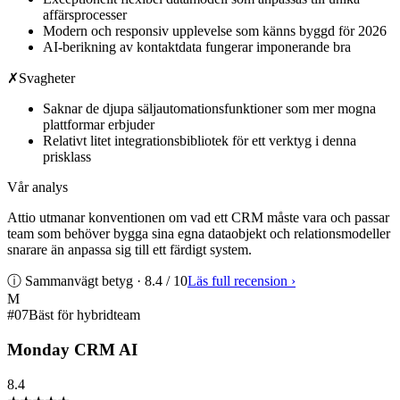
affärsprocesser
Modern och responsiv upplevelse som känns byggd för 2026
AI-berikning av kontaktdata fungerar imponerande bra
✗
Svagheter
Saknar de djupa säljautomationsfunktioner som mer mogna
plattformar erbjuder
Relativt litet integrationsbibliotek för ett verktyg i denna
prisklass
Vår analys
Attio utmanar konventionen om vad ett CRM måste vara och passar
team som behöver bygga sina egna dataobjekt och relationsmodeller
snarare än anpassa sig till ett färdigt system.
ⓘ Sammanvägt betyg ·
8.4
/ 10
Läs full recension
›
M
#
07
Bäst för hybridteam
Monday CRM AI
8.4