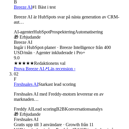
B
Breeze AI
#1 Bäst i test
Breeze AI är HubSpots svar på nästa generation av CRM-
aut…
AI-agenter
HubSpot
Prospektering
Automatisering
🎁 Erbjudande
Breeze AI
Ingår i HubSpot-planer · Breeze Intelligence från 400
USD/mån · Agenter inkluderade i Pro+
9.0
★★★★★
Redaktionens val
Prova Breeze AI
↗
Läs recension
›
02
F
Freshsales AI
Starkast lead scoring
Freshsales AI med Freddy-motorn levererar en av
marknaden…
Freddy AI
Lead scoring
B2B
Konversationsanalys
🎁 Erbjudande
Freshsales AI
Gratis upp till 3 användare · Growth från 11