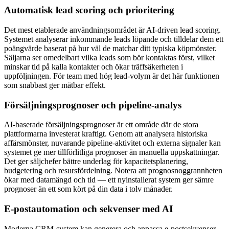
Automatisk lead scoring och prioritering
Det mest etablerade användningsområdet är AI-driven lead scoring.
Systemet analyserar inkommande leads löpande och tilldelar dem ett
poängvärde baserat på hur väl de matchar ditt typiska köpmönster.
Säljarna ser omedelbart vilka leads som bör kontaktas först, vilket
minskar tid på kalla kontakter och ökar träffsäkerheten i
uppföljningen. För team med hög lead-volym är det här funktionen
som snabbast ger mätbar effekt.
Försäljningsprognoser och pipeline-analys
AI-baserade försäljningsprognoser är ett område där de stora
plattformarna investerat kraftigt. Genom att analysera historiska
affärsmönster, nuvarande pipeline-aktivitet och externa signaler kan
systemet ge mer tillförlitliga prognoser än manuella uppskattningar.
Det ger säljchefer bättre underlag för kapacitetsplanering,
budgetering och resursfördelning. Notera att prognosnoggrannheten
ökar med datamängd och tid — ett nyinstallerat system ger sämre
prognoser än ett som kört på din data i tolv månader.
E-postautomation och sekvenser med AI
Moderna CRM-system kan generera och anpassa e-postsekvenser